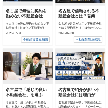
名古屋で無理に契約を
名古屋で信頼される不
勧めない不動産会社｜N
動産会社とは？営業で
タウン不動産がお客様
本当に大切なこと｜Nタ
名古屋で無理に契約を勧めない不
名古屋で営業が上手い不動産会社
のペースを大切にする
ウン不動産
動産会社｜Nタウン不動産がお客
とは？契約率だけでは分からない
理由
様のペースを大切にする理由「今
本当に大切なこと｜Nタウン不動
2026-07-31
2026-07-30
日決めてく...
産「営業が...
不動産賃貸豆知識
不動産賃貸豆知識
名古屋で「感じの良い
名古屋で紹介が多い不
不動産会社」を選ぶと
動産会社には理由があ
お部屋探しが変わる理
ります｜リピーター・
名古屋で「感じの良い不動産会
名古屋で紹介が多い不動産会社に
由｜Nタウン不動産
紹介が増え続けるNタウ
社」を選ぶとお部屋探しが変わる
は理由があります｜リピーター・