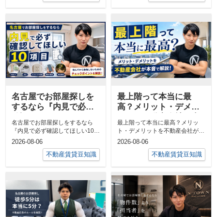
名古屋でお部屋探しを
最上階って本当に最
するなら『内見で必ず
高？メリット・デメリ
確認してほしい10項
ットを不動産会社が本
名古屋でお部屋探しをするなら
最上階って本当に最高？メリッ
目』｜住んでから後悔
音で解説！
『内見で必ず確認してほしい10項
ト・デメリットを不動産会社が本
しないためのチェック
目「写真では良さそうだったのに
音で解説！お部屋探しをしている
2026-08-06
2026-08-06
ポイント
住んでみた...
と「できれば...
不動産賃貸豆知識
不動産賃貸豆知識