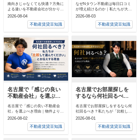
不動産会社が分かりや
のか｜私たちが大切に
南向きじゃなくても快適？方角に
なぜNタウン不動産は毎日口コミ
すく解説！
している「気遣い」
よる違いを不動産会社が分かりや
が増え続けるのか｜私たちが大切
すく解説！お部屋探しをしている
にしている「気遣い」「口コミを
2026-08-04
2026-08-03
と「南向き...
見て来まし...
不動産賃貸豆知識
不動産賃貸豆知識
名古屋で「感じの良い
名古屋でお部屋探しを
不動産会社」を選ぶべ
するなら何社回るべ
き理由｜物件より担当
き？私たちが「比較し
名古屋で「感じの良い不動産会
名古屋でお部屋探しをするなら何
者で満足度が変わりま
て選んでください」と
社」を選ぶべき理由｜物件より担
社回るべき？私たちが「比較して
す
お伝えする理由
当者で満足度が変わりますお部屋
選んでください」とお伝えする理
2026-08-02
2026-08-01
探しをすると...
由「他の不...
不動産賃貸豆知識
不動産賃貸豆知識