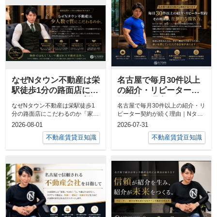
なぜNタウン不動産は栄
名古屋で毎月30件以上
駅徒歩1分の路面店にこ
の紹介・リピーター契
だわるのか｜トップ営
約が続く理由｜Nタウン
なぜNタウン不動産は栄駅徒歩1
名古屋で毎月30件以上の紹介・リ
業だった社長が接客品
不動産が「またお願い
分の路面店にこだわるのか「家賃
ピーター契約が続く理由｜Nタウ
質を最優先する理由
したい」と選ばれる接
が高い場所に店舗を構える必要は
ン不動産が「またお願いしたい」
2026-08-01
2026-07-31
客とは
あるの？」...
と選ばれ...
不動産賃貸豆知識
不動産賃貸豆知識