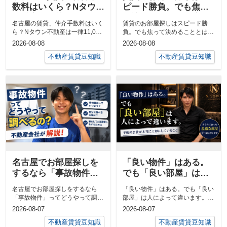
数料はいくら？Nタウン
ピード勝負。でも焦っ
不動産は一律11,000円
て決めることとは違い
名古屋の賃貸、仲介手数料はいく
賃貸のお部屋探しはスピード勝
（税込）です【2026年8
ます。
ら？Nタウン不動産は一律11,000
負。でも焦って決めることとは違
月現在】
円（税込）です【2026年8月現
います。接客をしていて、よく思
2026-08-08
2026-08-08
在...
うことがあり...
不動産賃貸豆知識
不動産賃貸豆知識
名古屋でお部屋探しを
「良い物件」はある。
するなら「事故物件」
でも「良い部屋」は人
ってどうやって調べる
によって違います。｜
名古屋でお部屋探しをするなら
「良い物件」はある。でも「良い
の？不動産会社が解
不動産会社が本当に大
「事故物件」ってどうやって調べ
部屋」は人によって違います。お
説！
切にしていること
るの？不動産会社が解説！お部屋
部屋探しをしていると「一番人気
2026-08-07
2026-08-07
探しをしてい...
のお部屋を...
不動産賃貸豆知識
不動産賃貸豆知識