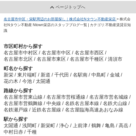
ページトップへ
名古屋市中区・栄駅周辺のお部屋探し｜株式会社Nタウン不動産栄店
>
株式会
社Nタウン不動産 Ntown栄店のスタッフブログ一覧 | カテゴリ:不動産賃貸豆知
識
市区町村から探す
名古屋市中村区
/
名古屋市中区
/
名古屋市西区
/
名古屋市北区
/
名古屋市東区
/
名古屋市千種区
/
清須市
町名から探す
新栄
/
東片端町
/
新道
/
千代田
/
名駅南
/
中島町
/
金城
/
花の木
/
今池
/
太閤通
路線から探す
名古屋市営東山線
/
名古屋市営桜通線
/
名古屋市営名城線
/
名古屋市営鶴舞線
/
中央線
/
名鉄名古屋本線
/
名鉄犬山線
/
名鉄瀬戸線
/
近鉄名古屋線
/
名古屋臨海高速あおなみ線
駅から探す
太閤通
/
浅間町
/
新栄町
/
浄心
/
上前津
/
鶴舞
/
亀島
/
高岳
/
中村日赤
/
千種