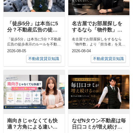
「徒歩5分」は本当に5
名古屋でお部屋探しを
分？不動産広告の徒歩
するなら「物件数」よ
表示のルールを不動産
り「担当者」を見てく
「徒歩5分」は本当に5分？不動産
名古屋でお部屋探しをするなら
会社が解説！
ださい。
広告の徒歩表示のルールを不動産
「物件数」より「担当者」を見て
会社が解説！お部屋探しをしてい
ください。「物件数が多い不動産
2026-08-05
2026-08-04
ると「駅...
会社に行けば...
不動産賃貸豆知識
不動産賃貸豆知識
南向きじゃなくても快
なぜNタウン不動産は毎
適？方角による違いを
日口コミが増え続ける