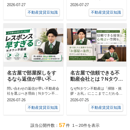
ン不動産の考え方
理由部屋は同じでも不動産会社で
紹介が増え続けるNタウン不動産
2026-07-27
2026-07-27
お部屋探しの...
の考え方「...
不動産賃貸豆知識
不動産賃貸豆知識
名古屋で部屋探しをす
名古屋で信頼できる不
るなら返信が早い不動
動産会社とは？Nタウン
産会社がおすすめ｜Nタ
不動産が「掃除・挨
問い合わせの返信が早い不動産会
なぜNタウン不動産は「掃除・挨
ウン不動産がレスポン
拶・レスポンス・お
社を選ぶべき理由｜Nタウン不動
拶・お礼」にここまでこだわるの
スにこだわる理由
礼」にこだわる理由
産がレスポンスにこだわる理由お
か？ありがたいことにNタウン不
2026-07-26
2026-07-25
部屋探しで...
動産は多く...
不動産賃貸豆知識
不動産賃貸豆知識
57
該当公開件数：
件
1～20
件を表示