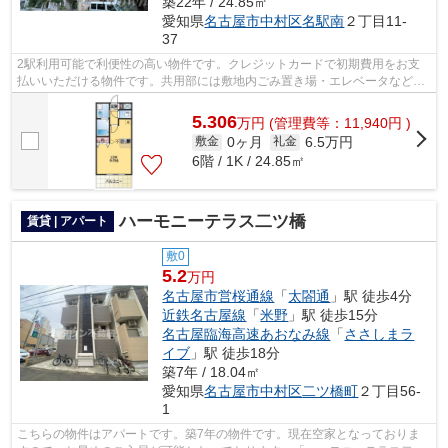
築22年 / 24.85㎡
愛知県
名古屋市中村区
名駅南
２丁目11-
37
2駅利用可能で利便性の高い物件です。クレジットカードで初期費用をお支
払いいただける物件です。共用部には敷地内ごみ置き場・エレベータなどが
備わっておりとても充実しています。現...
5.306
万
円
(管理費等：11,940円 )
0ヶ月
6.5万円
敷金
礼金
6階 / 1K / 24.85㎡
ハーモニーテラス二ツ橋
賃貸 | アパート
敷0
5.2
万円
名古屋市営桜通線
「
太閤通
」駅 徒歩4分
近鉄名古屋線
「
米野
」駅 徒歩15分
名古屋臨海高速あおなみ線
「
ささしまラ
イブ
」駅 徒歩18分
築7年 / 18.04㎡
愛知県
名古屋市中村区
二ツ橋町
２丁目56-
1
こちらの物件はアパートです。築7年の物件です。現在空家となっておりま