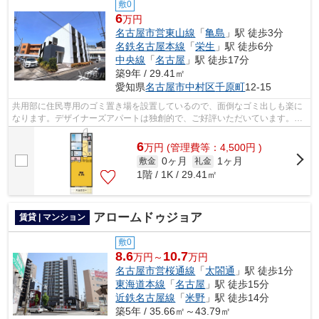
敷0
6
万円
名古屋市営東山線
「
亀島
」駅 徒歩3分
名鉄名古屋本線
「
栄生
」駅 徒歩6分
中央線
「
名古屋
」駅 徒歩17分
築9年 / 29.41㎡
愛知県
名古屋市中村区
千原町
12-15
共用部に住民専用のゴミ置き場を設置しているので、面倒なゴミ出しも楽に
なります。デザイナーズアパートは独創的で、ご好評いただいています。現
在空家の物件です。新着情報：サンラ...
6
万
円
(管理費等：4,500円 )
0ヶ月
1ヶ月
敷金
礼金
1階 / 1K / 29.41㎡
アロームドゥジョア
賃貸 | マンション
敷0
8.6
10.7
万円～
万円
名古屋市営桜通線
「
太閤通
」駅 徒歩1分
東海道本線
「
名古屋
」駅 徒歩15分
近鉄名古屋線
「
米野
」駅 徒歩14分
築5年 / 35.66㎡～43.79㎡