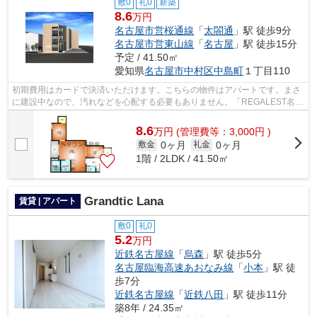
敷0
礼0
新築
8.6
万円
名古屋市営桜通線
「
太閤通
」駅 徒歩9分
名古屋市営東山線
「
名古屋
」駅 徒歩15分
予定 / 41.50㎡
愛知県
名古屋市中村区
中島町
１丁目110
初期費用はカードで決済いただけます。こちらの物件はアパートです。まさ
に建設中なので、汚れなどを心配する必要もありません。「REGALEST名駅
西」の物件情報をお探しならお気軽にお...
8.6
万
円
(管理費等：3,000円 )
0ヶ月
0ヶ月
敷金
礼金
1階 / 2LDK / 41.50㎡
Grandtic Lana
賃貸 | アパート
敷0
礼0
5.2
万円
近鉄名古屋線
「
烏森
」駅 徒歩5分
名古屋臨海高速あおなみ線
「
小本
」駅 徒
歩7分
近鉄名古屋線
「
近鉄八田
」駅 徒歩11分
築8年 / 24.35㎡