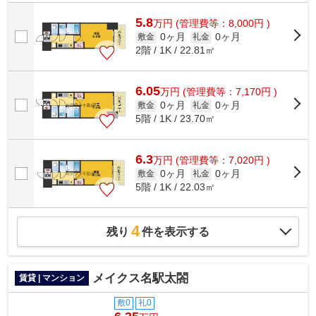
ごみ置き場・エレベータなどが揃ってお...
5.8
万
円
(管理費等：8,000円 )
0ヶ月
0ヶ月
敷金
礼金
2階 / 1K / 22.81㎡
6.05
万
円
(管理費等：7,170円 )
0ヶ月
0ヶ月
敷金
礼金
5階 / 1K / 23.70㎡
6.3
万
円
(管理費等：7,020円 )
0ヶ月
0ヶ月
敷金
礼金
5階 / 1K / 22.03㎡
4
残り
件を表示する
メイクス名駅太閤
賃貸 | マンション
敷0
礼0