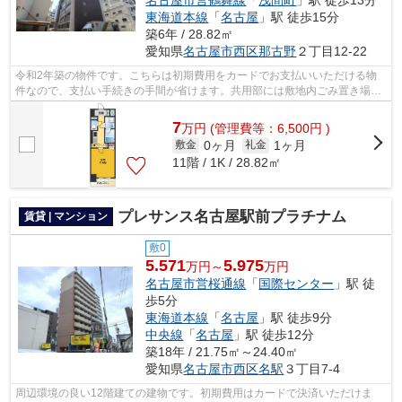
名古屋市営鶴舞線
「
浅間町
」駅 徒歩13分
東海道本線
「
名古屋
」駅 徒歩15分
築6年 / 28.82㎡
愛知県
名古屋市西区
那古野
２丁目12-22
令和2年築の物件です。こちらは初期費用をカードでお支払いいただける物
件なので、支払い手続きの手間が省けます。共用部には敷地内ごみ置き場・
エレベータなど様々な設備やサービスが...
7
万
円
(管理費等：6,500円 )
0ヶ月
1ヶ月
敷金
礼金
11階 / 1K / 28.82㎡
プレサンス名古屋駅前プラチナム
賃貸 | マンション
敷0
5.571
5.975
万円～
万円
名古屋市営桜通線
「
国際センター
」駅 徒
歩5分
東海道本線
「
名古屋
」駅 徒歩9分
中央線
「
名古屋
」駅 徒歩12分
築18年 / 21.75㎡～24.40㎡
愛知県
名古屋市西区
名駅
３丁目7-4
周辺環境の良い12階建ての建物です。初期費用はカードで決済いただけま