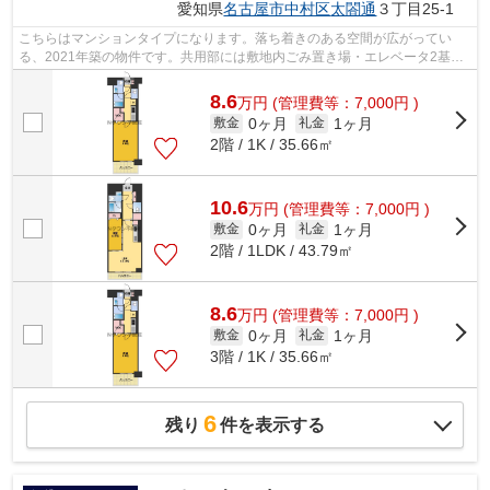
愛知県
名古屋市中村区
太閤通
３丁目25-1
こちらはマンションタイプになります。落ち着きのある空間が広がってい
る、2021年築の物件です。共用部には敷地内ごみ置き場・エレベータ2基な
どが備わっておりとても充実しています。...
8.6
万
円
(管理費等：7,000円 )
0ヶ月
1ヶ月
敷金
礼金
2階 / 1K / 35.66㎡
10.6
万
円
(管理費等：7,000円 )
0ヶ月
1ヶ月
敷金
礼金
2階 / 1LDK / 43.79㎡
8.6
万
円
(管理費等：7,000円 )
0ヶ月
1ヶ月
敷金
礼金
3階 / 1K / 35.66㎡
6
残り
件を表示する