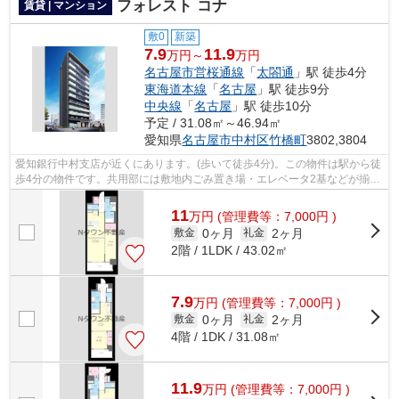
フォレスト コナ
賃貸 | マンション
敷0
新築
7.9
11.9
万円～
万円
名古屋市営桜通線
「
太閤通
」駅 徒歩4分
東海道本線
「
名古屋
」駅 徒歩9分
中央線
「
名古屋
」駅 徒歩10分
予定 / 31.08㎡～46.94㎡
愛知県
名古屋市中村区
竹橋町
3802,3804
愛知銀行中村支店が近くにあります。(歩いて徒歩4分)。この物件は駅から徒
歩4分の物件です。共用部には敷地内ごみ置き場・エレベータ2基などが揃っ
ております。完成が楽しみな、現在ま...
11
万
円
(管理費等：7,000円 )
0ヶ月
2ヶ月
敷金
礼金
2階 / 1LDK / 43.02㎡
7.9
万
円
(管理費等：7,000円 )
0ヶ月
2ヶ月
敷金
礼金
4階 / 1DK / 31.08㎡
11.9
万
円
(管理費等：7,000円 )