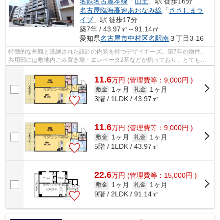
名鉄名古屋本線
「
山王
」駅 徒歩16分
名古屋臨海高速あおなみ線
「
ささしまラ
イブ
」駅 徒歩17分
築7年 / 43.97㎡～91.14㎡
愛知県
名古屋市中村区
名駅南
３丁目3-16
特徴的な外観と洗練された設計の内装を持つデザイナーズ。築7年の物件。
共用部には敷地内ごみ置き場・エレベータ2基などが揃っており、とても充
実しています。現在空家の物件です。当...
11.6
万
円
(管理費等：9,000円 )
1ヶ月
1ヶ月
敷金
礼金
3階 / 1LDK / 43.97㎡
11.6
万
円
(管理費等：9,000円 )
1ヶ月
1ヶ月
敷金
礼金
5階 / 1LDK / 43.97㎡
22.6
万
円
(管理費等：15,000円 )
1ヶ月
1ヶ月
敷金
礼金
9階 / 2LDK / 91.14㎡