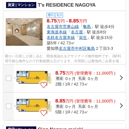
T’s RESIDENCE NAGOYA
賃貸 | マンション
敷0
礼0
8.75
8.85
万円～
万円
名古屋市営東山線
「
亀島
」駅 徒歩4分
東海道本線
「
名古屋
」駅 徒歩8分
名鉄名古屋本線
「
栄生
」駅 徒歩15分
築5年 / 42.73㎡
愛知県
名古屋市中村区
亀島
２丁目3-3
暖かい日差しが差し込む、開放感溢れるデザイナーズ物件物件です。2駅利
用可能な物件なので行動範囲も広がります。共用部には敷地内ごみ置き場・
エレベータなどが備わっておりとても充...
8.75
万
円
(管理費等：11,000円 )
0ヶ月
0ヶ月
敷金
礼金
2階 / 1R / 42.73㎡
8.85
万
円
(管理費等：11,000円 )
0ヶ月
0ヶ月
敷金
礼金
5階 / 1R / 42.73㎡