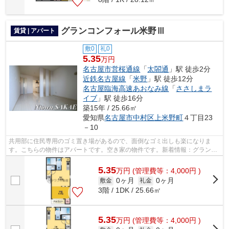
グランコンフォール米野Ⅲ
賃貸 | アパート
敷0
礼0
5.35
万円
名古屋市営桜通線
「
太閤通
」駅 徒歩2分
近鉄名古屋線
「
米野
」駅 徒歩12分
名古屋臨海高速あおなみ線
「
ささしまラ
イブ
」駅 徒歩16分
築15年 / 25.66㎡
愛知県
名古屋市中村区
上米野町
４丁目23
－10
共用部に住民専用のゴミ置き場があるので、面倒なゴミ出しも楽になりま
す。こちらの物件はアパートです。空き家の物件です。新着情報：グランコ
ンフォール米野Ⅲの空室情報ならコチラ。...
5.35
万
円
(管理費等：4,000円 )
0ヶ月
0ヶ月
敷金
礼金
3階 / 1DK / 25.66㎡
5.35
万
円
(管理費等：4,000円 )