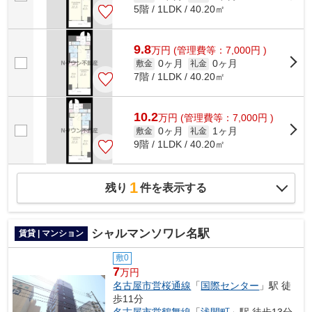
5階 / 1LDK / 40.20㎡
9.8
万
円
(管理費等：7,000円 )
0ヶ月
0ヶ月
敷金
礼金
7階 / 1LDK / 40.20㎡
10.2
万
円
(管理費等：7,000円 )
0ヶ月
1ヶ月
敷金
礼金
9階 / 1LDK / 40.20㎡
1
残り
件を表示する
シャルマンソワレ名駅
賃貸 | マンション
敷0
7
万円
名古屋市営桜通線
「
国際センター
」駅 徒
歩11分