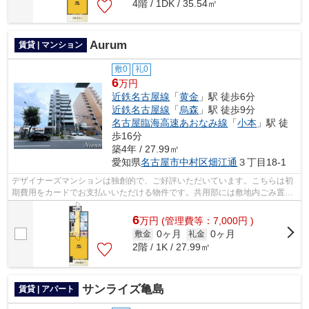
4階 / 1DK / 35.54㎡
Aurum
賃貸 | マンション
敷0
礼0
6
万円
近鉄名古屋線
「
黄金
」駅 徒歩6分
近鉄名古屋線
「
烏森
」駅 徒歩9分
名古屋臨海高速あおなみ線
「
小本
」駅 徒
歩16分
築4年 / 27.99㎡
愛知県
名古屋市中村区
畑江通
３丁目18-1
デザイナーズマンションは独創的で、ご好評いただいています。こちらは初
期費用をカードでお支払いいただける物件です。共用部には敷地内ごみ置き
場・エレベータなどが揃っております...
6
万
円
(管理費等：7,000円 )
0ヶ月
0ヶ月
敷金
礼金
2階 / 1K / 27.99㎡
サンライズ亀島
賃貸 | アパート