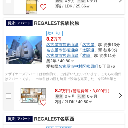
0ヶ月
0ヶ月
敷金
礼金
3階 / 1DK / 25.66㎡
REGALEST名駅松原
賃貸 | アパート
敷0
礼0
8.2
万円
名古屋市営東山線
「
名古屋
」駅 徒歩13分
名古屋市営桜通線
「
太閤通
」駅 徒歩9分
名古屋市営東山線
「
本陣
」駅 徒歩11分
築2年 / 40.80㎡
愛知県
名古屋市中村区
松原町
５丁目76
デザイナーズアパートは独創的で、ご好評いただいています。こちらの物件
はアパートです。この物件は内観も綺麗で設備も充実した、令和6年築とな
っています。気になるイチオシ物件情報...
8.2
万
円
(管理費等：3,000円 )
0ヶ月
0ヶ月
敷金
礼金
2階 / 2LDK / 40.80㎡
REGALEST名駅西
賃貸 | アパート