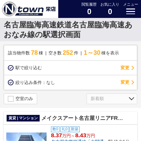
閲覧履歴
お気に入り
メニュー
0
0
名古屋臨海高速鉄道名古屋臨海高速あ
おなみ線の駅選択画面
78
252
1～30
該当物件数
棟
空き数
件
棟を表示
駅で絞り込む
変更
変更
絞り込み条件：
なし
空室のみ
メイクスアート名古屋リニアFRONT
賃貸 | マンション
敷0
礼0
新築
8.37
8.43
万円～
万円