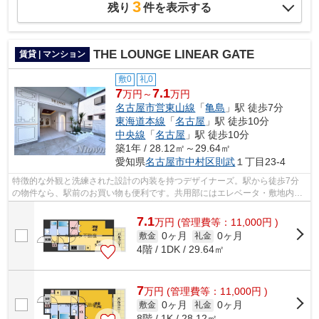
3
残り
件を表示する
THE LOUNGE LINEAR GATE
賃貸 | マンション
敷0
礼0
7
7.1
万円～
万円
名古屋市営東山線
「
亀島
」駅 徒歩7分
東海道本線
「
名古屋
」駅 徒歩10分
中央線
「
名古屋
」駅 徒歩10分
築1年 / 28.12㎡～29.64㎡
愛知県
名古屋市中村区
則武
１丁目23-4
特徴的な外観と洗練された設計の内装を持つデザイナーズ。駅から徒歩7分
の物件なら、駅前のお買い物も便利です。共用部にはエレベータ・敷地内ご
み置き場などが揃っており、とても充実...
7.1
万
円
(管理費等：11,000円 )
0ヶ月
0ヶ月
敷金
礼金
4階 / 1DK / 29.64㎡
7
万
円
(管理費等：11,000円 )
0ヶ月
0ヶ月
敷金
礼金
8階 / 1K / 28.12㎡