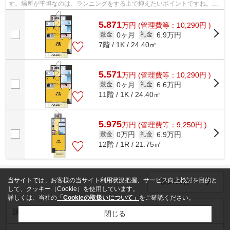
す。場所が平坦なのは、ランニングをする上で抑えたいポイントですね。こ
ちらはマンションタイプになります。名...
5.871
万
円
(管理費等：10,290円 )
0ヶ月
6.9万円
敷金
礼金
7階 / 1K / 24.40㎡
5.571
万
円
(管理費等：10,290円 )
0ヶ月
6.6万円
敷金
礼金
11階 / 1K / 24.40㎡
5.975
万
円
(管理費等：9,250円 )
0万円
6.9万円
敷金
礼金
12階 / 1R / 21.75㎡
当サイトでは、お客様の当サイト利用状況把握、サービス向上検討を目的と
次の30件へ
して、クッキー（Cookie）を使用しています。
詳しくは、当社の
「Cookieの取扱いについて」
をご確認ください。
78
252
1～30
該当物件数
棟
空き数
件
棟を表示
閉じる