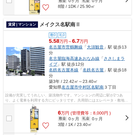
0ヶ月
0ヶ月
敷金
礼金
8階 / 1DK / 25.90㎡
メイクス名駅南Ⅱ
賃貸 | マンション
敷0
礼0
5.58
6.7
万円～
万円
名古屋市営鶴舞線
「
大須観音
」駅 徒歩13
分
名古屋臨海高速あおなみ線
「
ささしまラ
イブ
」駅 徒歩12分
名鉄名古屋本線
「
名鉄名古屋
」駅 徒歩18
分
築3年 / 22.42㎡～23.40㎡
愛知県
名古屋市中村区
名駅南
３丁目
設備が充実してうれしい、築浅物件です。マンションの周辺に駅が2つあ
り、よく電車を利用する方にピッタリです。共用部にはエレベータ・敷地内
ごみ置き場などが備わっておりとても充実...
6
万
円
(管理費等：8,000円 )
0ヶ月
0ヶ月
敷金
礼金
3階 / 1K / 23.40㎡