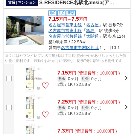
S-RESIDENCE名駅北alesia(アレシア)
賃貸 | マンション
敷0
礼0
新築
7.15
7.5
万円～
万円
名古屋市営東山線
「
名古屋
」駅 徒歩7分
名古屋市営東山線
「
亀島
」駅 徒歩8分
名古屋市営桜通線
「
太閤通
」駅 徒歩12分
築1年未満 / 22.58㎡
愛知県
名古屋市中村区
則武
１丁目10-1
近くにはセブンイレブン名古屋則武2丁目店(徒歩4分)がありちょっとした買
い物に便利です。通勤やお出かけに便利な、徒歩7分に駅のある物件です。
共用部にはエレベータ・敷地内ごみ置き...
7.15
万
円
(管理費等：10,000円 )
0ヶ月
0ヶ月
敷金
礼金
2階 / 1K / 22.58㎡
7.25
万
円
(管理費等：10,000円 )
0ヶ月
0ヶ月
敷金
礼金
2階 / 1K / 22.58㎡
7.3
万
円
(管理費等：10,000円 )