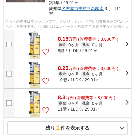
築1年 / 29.91㎡
愛知県
名古屋市中村区
名駅南
３丁目11-
35
こちらの物件はマンションです。クレジットカードで初期費用をお支払いい
ただける物件です。共用部にはエレベータ・敷地内ごみ置き場などが備わっ
ておりとても充実しています。こちら...
8.15
万
円
(管理費等：8,000円 )
0ヶ月
0ヶ月
敷金
礼金
8階 / 1LDK / 29.91㎡
8.25
万
円
(管理費等：8,000円 )
0ヶ月
0ヶ月
敷金
礼金
10階 / 1LDK / 29.91㎡
8.3
万
円
(管理費等：8,000円 )
0ヶ月
0ヶ月
敷金
礼金
11階 / 1LDK / 29.91㎡
1
残り
件を表示する