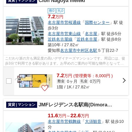
Cion Nagoya meieki
賃貸 | マンション
敷0
礼0
7.2
万円
名古屋市営桜通線
「
国際センター
」駅 徒
歩3分
名古屋市営東山線
「
名古屋
」駅 徒歩5分
近鉄名古屋線
「
近鉄名古屋
」駅 徒歩8分
築10年 / 27.82㎡
愛知県
名古屋市中村区
名駅
５丁目22-7
こだわり派の方も満足度の高いデザイナーズマンションです。周辺には、徒
歩3分で利用できる駅があります。お早めのご案内が可能な物件となってお
りますので、内見のご予約お待ちしてお...
7.2
万
円
(管理費等：8,000円 )
0ヶ月
0万円
敷金
礼金
1階 / 1K / 27.82㎡
JMFレジデンス名駅南(Dimora名駅南)
賃貸 | マンション
11.6
22.6
万円～
万円
名古屋市営鶴舞線
「
大須観音
」駅 徒歩10
分