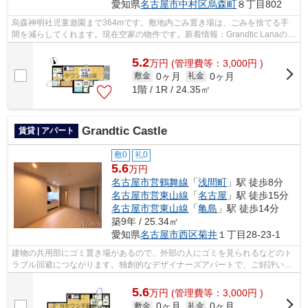
愛知県
名古屋市中村区
烏森町
８丁目802
烏森神明社児童遊園まで364mです。敷地内ごみ置き場は、ごみを捨てる手
間を減らしてくれます。現在空家の物件です。新着情報：Grandtic Lanaの空
室情報ならコチラ。名古屋市中村区エリ...
5.2
万
円
(管理費等：3,000円 )
0ヶ月
0ヶ月
敷金
礼金
1階 / 1R / 24.35㎡
Grandtic Castle
賃貸 | アパート
敷0
礼0
5.6
万円
名古屋市営鶴舞線
「
浅間町
」駅 徒歩8分
名古屋市営東山線
「
名古屋
」駅 徒歩15分
名古屋市営東山線
「
亀島
」駅 徒歩14分
築9年 / 25.34㎡
愛知県
名古屋市西区
菊井
１丁目28-23-1
建物の共用部にゴミ置き場があるので、外部の人にゴミを見られるなどのト
ラブル回避につながります。独創的なデザイナーズアパートで、ご好評いた
だいています。現在空家です。内見等...
5.6
万
円
(管理費等：3,000円 )
0ヶ月
0ヶ月
敷金
礼金