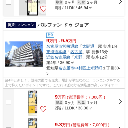
0ヶ月
2ヶ月
敷金
礼金
6階 / 1LDK / 46.94㎡
パルファン ドゥ ジョア
賃貸 | マンション
敷0
9
9.5
万円～
万円
名古屋市営桜通線
「
太閤通
」駅 徒歩1分
東海道本線
「
名古屋
」駅 徒歩13分
近鉄名古屋線
「
米野
」駅 徒歩12分
築4年 / 36.90㎡
愛知県
名古屋市中村区
上米野町
１丁目30-
3
築4年と新しく、設備の面でも充実。場所が平坦なのは、ランニングをする
上で抑えたいポイントですね。こだわり派の方も満足度の高いデザイナーズ
マンションです。造りとデザインに関し...
9
万
円
(管理費等：7,000円 )
0ヶ月
1ヶ月
敷金
礼金
2階 / 1LDK / 36.90㎡
9.3
万
円
(管理費等：7,000円 )