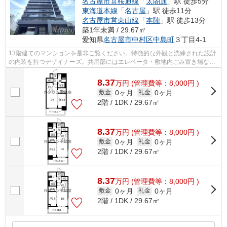
名古屋市営桜通線
「
太閤通
」駅 徒歩5分
東海道本線
「
名古屋
」駅 徒歩11分
名古屋市営東山線
「
本陣
」駅 徒歩13分
築1年未満 / 29.67㎡
愛知県
名古屋市中村区
中島町
３丁目4-1
13階建てのマンションを是非ご覧ください。特徴的な外観と洗練された設計
の内装を持つデザイナーズ。共用部にはエレベータ・敷地内ごみ置き場など
が備わっておりとても充実しています...
8.37
万
円
(管理費等：8,000円 )
0ヶ月
0ヶ月
敷金
礼金
2階 / 1DK / 29.67㎡
8.37
万
円
(管理費等：8,000円 )
0ヶ月
0ヶ月
敷金
礼金
2階 / 1DK / 29.67㎡
8.37
万
円
(管理費等：8,000円 )
0ヶ月
0ヶ月
敷金
礼金
2階 / 1DK / 29.67㎡