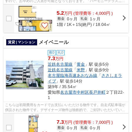
すので、お早めのご入居が可能となっております。「ハーモニーテラス二ツ
橋」のここがイチオシ。できるだけ早め...
5.2
万
円
(管理費等：4,000円 )
0ヶ月
1ヶ月
敷金
礼金
1階 / 1K＋1S(納戸) / 18.04㎡
メイベニール
賃貸 | マンション
敷0
礼0
7.3
万円
近鉄名古屋線
「
黄金
」駅 徒歩5分
近鉄名古屋線
「
米野
」駅 徒歩9分
名古屋臨海高速あおなみ線
「
ささしまラ
イブ
」駅 徒歩14分
築9年 / 35.54㎡
愛知県
名古屋市中村区
長戸井町
２丁目22-
1
こちらは初期費用をカードでお支払いいただける物件です。自走式駐車場が
併設された物件です。デザイナーズ物件は独創的で、ご好評いただいていま
す。近くに始発駅のある物件です。で...
7.3
万
円
(管理費等：7,000円 )
0ヶ月
0ヶ月
敷金
礼金