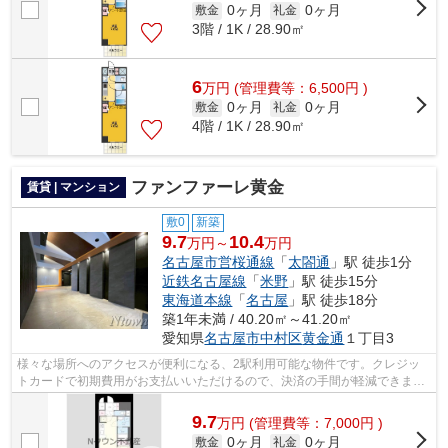
0ヶ月
0ヶ月
敷金
礼金
3階 / 1K / 28.90㎡
6
万
円
(管理費等：6,500円 )
0ヶ月
0ヶ月
敷金
礼金
4階 / 1K / 28.90㎡
ファンファーレ黄金
賃貸 | マンション
敷0
新築
9.7
10.4
万円～
万円
名古屋市営桜通線
「
太閤通
」駅 徒歩1分
近鉄名古屋線
「
米野
」駅 徒歩15分
東海道本線
「
名古屋
」駅 徒歩18分
築1年未満 / 40.20㎡～41.20㎡
愛知県
名古屋市中村区
黄金通
１丁目3
様々な場所へのアクセスが便利になる、2駅利用可能な物件です。クレジッ
トカードで初期費用がお支払いいただけるので、決済の手間が軽減できま
す。当物件は空家ですので、内覧もスムー...
9.7
万
円
(管理費等：7,000円 )
0ヶ月
0ヶ月
敷金
礼金