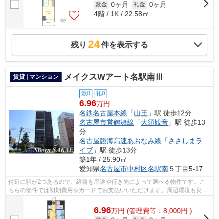
0ヶ月
0ヶ月
敷金
礼金
4階 / 1K / 22.58㎡
24
残り
件を表示する
メイクスWアート名駅南Ⅲ
賃貸 | マンション
敷0
礼0
6.96
万円
名鉄名古屋本線
「
山王
」駅 徒歩12分
名古屋市営鶴舞線
「
大須観音
」駅 徒歩13
分
名古屋臨海高速あおなみ線
「
ささしまラ
イブ
」駅 徒歩13分
築1年 / 25.90㎡
愛知県
名古屋市中村区
名駅南
５丁目5-17
付近に駅が2つあるので、経路を用途や行き先によって選べる物件です。こ
ちらの物件では初期費用をカードでお支払いいただけます。周辺環境も良好
で、魅力的な住環境のある、令和6年築...
6.96
万
円
(管理費等：8,000円 )