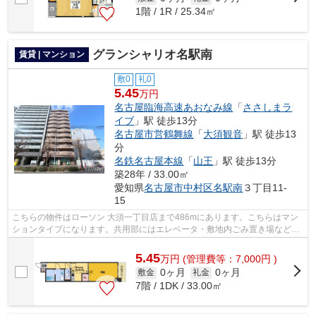
1階 / 1R / 25.34㎡
グランシャリオ名駅南
賃貸 | マンション
敷0
礼0
5.45
万円
名古屋臨海高速あおなみ線
「
ささしまラ
イブ
」駅 徒歩13分
名古屋市営鶴舞線
「
大須観音
」駅 徒歩13
分
名鉄名古屋本線
「
山王
」駅 徒歩13分
築28年 / 33.00㎡
愛知県
名古屋市中村区
名駅南
３丁目11-
15
こちらの物件はローソン 大須一丁目店まで486mにあります。こちらはマン
ションタイプになります。共用部にはエレベータ・敷地内ごみ置き場など
様々な設備やサービスが揃っているので便...
5.45
万
円
(管理費等：7,000円 )
0ヶ月
0ヶ月
敷金
礼金
7階 / 1DK / 33.00㎡