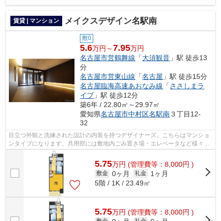
メイクスデザイン名駅南
賃貸 | マンション
敷0
5.6
7.95
万円～
万円
名古屋市営鶴舞線
「
大須観音
」駅 徒歩13
分
名古屋市営東山線
「
名古屋
」駅 徒歩15分
名古屋臨海高速あおなみ線
「
ささしまラ
イブ
」駅 徒歩12分
築6年 / 22.80㎡～29.97㎡
愛知県
名古屋市中村区
名駅南
３丁目12-
32
目立つ外観と洗練された設計の内装を持つデザイナーズ。こちらはマンショ
ンタイプになります。共用部には敷地内ごみ置き場・エレベータなど様々な
設備やサービスが揃っているので便利...
5.75
万
円
(管理費等：8,000円 )
0ヶ月
1ヶ月
敷金
礼金
5階 / 1K / 23.49㎡
5.75
万
円
(管理費等：8,000円 )