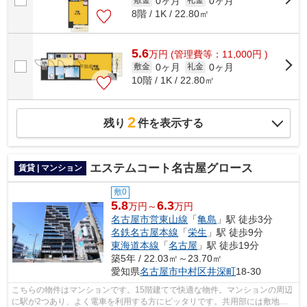
0ヶ月
0ヶ月
敷金
礼金
8階 / 1K / 22.80㎡
5.6
万
円
(管理費等：11,000円 )
0ヶ月
0ヶ月
敷金
礼金
10階 / 1K / 22.80㎡
2
残り
件を表示する
エステムコート名古屋グロース
賃貸 | マンション
敷0
5.8
6.3
万円～
万円
名古屋市営東山線
「
亀島
」駅 徒歩3分
名鉄名古屋本線
「
栄生
」駅 徒歩9分
東海道本線
「
名古屋
」駅 徒歩19分
築5年 / 22.03㎡～23.70㎡
愛知県
名古屋市中村区
井深町
18-30
こちらの物件はマンションです。15階建てで快適な物件。マンションの周辺
に駅が2つあり、よく電車を利用する方にピッタリです。共用部には敷地内