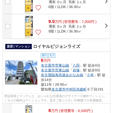
0ヶ月
1ヶ月
敷金
礼金
6階 / 1LDK / 36.90㎡
9.5
万
円
(管理費等：7,000円 )
0ヶ月
1ヶ月
敷金
礼金
9階 / 1LDK / 36.90㎡
ロイヤルピジョンライズ
賃貸 | マンション
敷0
礼0
6
万円
名古屋市営東山線
「
八田
」駅 徒歩4分
名古屋市営東山線
「
岩塚
」駅 徒歩9分
名古屋臨海高速あおなみ線
「
小本
」駅 徒
歩14分
築11年 / 28.90㎡
愛知県
名古屋市中村区
烏森町
６丁目191
周辺環境とマッチした、おしゃれな住環境のデザイナーズ物件マンション。
こちらの物件はマンションです。是非ご覧ください10階建ての高層建築。共
用部にはエレベータ・敷地内ごみ置き...
6
万
円
(管理費等：6,500円 )