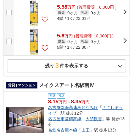
5.58
万
円
(管理費等：8,000円 )
0ヶ月
0ヶ月
敷金
礼金
4階 / 1K / 23.01㎡
5.6
万
円
(管理費等：8,000円 )
0ヶ月
0ヶ月
敷金
礼金
5階 / 1K / 22.80㎡
3
残り
件を表示する
メイクスアート名駅南Ⅳ
賃貸 | マンション
敷0
礼0
8.15
8.35
万円～
万円
名古屋臨海高速あおなみ線
「
ささしまラ
イブ
」駅 徒歩12分
名古屋市営鶴舞線
「
大須観音
」駅 徒歩13
分
名鉄名古屋本線
「
山王
」駅 徒歩13分