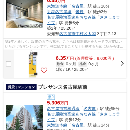
6.35
万円
東海道本線
「
名古屋
」駅 徒歩10分
近鉄名古屋線
「
米野
」駅 徒歩2分
名古屋臨海高速あおなみ線
「
ささしまラ
イブ
」駅 徒歩6分
築2年 / 25.20㎡
愛知県
名古屋市中村区
太閤
２丁目7-13
築2年と新しく、設備の面でも充実。こちらは初期費用をカードでお支払い
いただけるマンションです。朝に慌てることなく行動するために駅から徒歩
10分の駅近マンションはいかがでしょう...
6.35
万
円
(管理費等：8,000円 )
0ヶ月
0ヶ月
敷金
礼金
1階 / 1K / 25.20㎡
プレサンス名古屋駅前
賃貸 | マンション
敷0
5.306
万円
名古屋市営桜通線
「
名古屋
」駅 徒歩5分
名古屋臨海高速あおなみ線
「
ささしまラ
イブ
」駅 徒歩12分
東海道本線
「
名古屋
」駅 徒歩14分