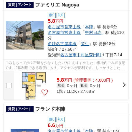
ファミリエ Nagoya
賃貸 | アパート
敷0
礼0
5.8
万円
名古屋市営東山線
「
本陣
」駅 徒歩6分
名古屋市営東山線
「
中村日赤
」駅 徒歩10
分
名鉄名古屋本線
「
栄生
」駅 徒歩18分
築8年 / 27.68㎡
愛知県
名古屋市中村区
森田町
１丁目7-14
ごみをもって歩く距離を少なくしたい方におすすめしたい敷地内ごみ置き場
です。2駅利用できる場所にあり、アクセスが便利です。しっかりとした造
りが自慢の築8年の物件。朝に慌てるこ...
5.8
万
円
(管理費等：4,000円 )
0ヶ月
0ヶ月
敷金
礼金
1階 / 1LDK / 27.68㎡
フランド本陣
賃貸 | アパート
敷0
礼0
6.6
万円
名古屋市営東山線
「
本陣
」駅 徒歩10分