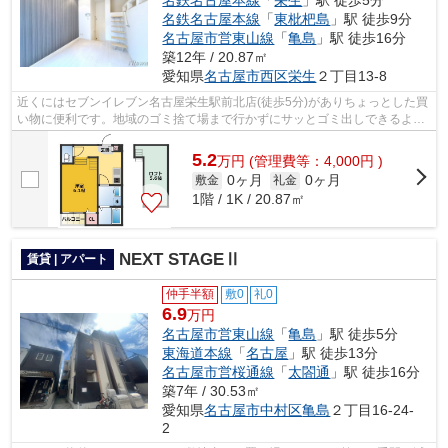
名鉄名古屋本線
「
東枇杷島
」駅 徒歩9分
名古屋市営東山線
「
亀島
」駅 徒歩16分
築12年 / 20.87㎡
愛知県
名古屋市西区
栄生
２丁目13-8
近くにはセブンイレブン名古屋栄生駅前北店(徒歩5分)がありちょっとした買
い物に便利です。地域のゴミ捨て場まで行かずにサッとゴミ出しできるよう
に、共用部にゴミ捨て場を設置してお...
5.2
万
円
(管理費等：4,000円 )
0ヶ月
0ヶ月
敷金
礼金
1階 / 1K / 20.87㎡
NEXT STAGEⅡ
賃貸 | アパート
仲手半額
敷0
礼0
6.9
万円
名古屋市営東山線
「
亀島
」駅 徒歩5分
東海道本線
「
名古屋
」駅 徒歩13分
名古屋市営桜通線
「
太閤通
」駅 徒歩16分
築7年 / 30.53㎡
愛知県
名古屋市中村区
亀島
２丁目16-24-
2