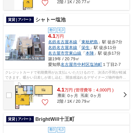
2階 / 1K / 20.77㎡
シャトー塩池
賃貸 | アパート
敷0
礼0
4.1
万円
名鉄名古屋本線
「
東枇杷島
」駅 徒歩7分
名鉄名古屋本線
「
栄生
」駅 徒歩11分
名古屋市営東山線
「
本陣
」駅 徒歩17分
築19年 / 20.79㎡
愛知県
名古屋市中村区
塩池町
１丁目2-7
クレジットカードで初期費用がお支払いいただけるので、決済の手間が軽減
できます。暖かい日差しが差し込む、開放感溢れるデザイナーズ物件物件で
す。現在空家となっておりますので、...
4.1
万
円
(管理費等：4,000円 )
0ヶ月
0ヶ月
敷金
礼金
2階 / 1K / 20.79㎡
BrightWill十王町
賃貸 | アパート
敷0
礼0