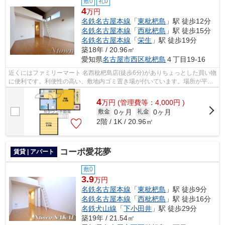
敷0
礼0
4
万円
名鉄名古屋本線
「
東枇杷島
」駅 徒歩12分
名鉄名古屋本線
「
西枇杷島
」駅 徒歩15分
名鉄名古屋本線
「
栄生
」駅 徒歩19分
築18年 / 20.96㎡
愛知県
名古屋市西区
枇杷島
４丁目19-16
近くにはファミリーマート 名西枇杷島店(徒歩6分)がありちょっとした買い物
に便利です。利便性の高い、敷地内ゴミ置き場が付いています。場所が平坦
なのは、ランニングをする上で抑え...
4
万
円
(管理費等：4,000円 )
0ヶ月
0ヶ月
敷金
礼金
2階 / 1K / 20.96㎡
コーポ愛花夢
賃貸 | アパート
敷0
3.9
万円
名鉄名古屋本線
「
東枇杷島
」駅 徒歩9分
名鉄名古屋本線
「
西枇杷島
」駅 徒歩16分
名鉄犬山線
「
下小田井
」駅 徒歩29分
築19年 / 21.54㎡