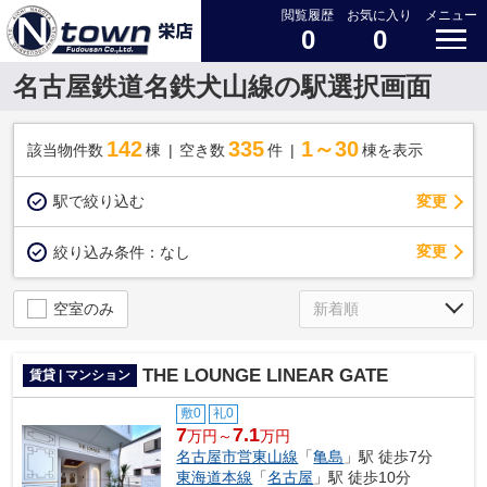
閲覧履歴
お気に入り
メニュー
0
0
名古屋鉄道名鉄犬山線の駅選択画面
142
335
1～30
該当物件数
棟
空き数
件
棟を表示
駅で絞り込む
変更
変更
絞り込み条件：
なし
空室のみ
THE LOUNGE LINEAR GATE
賃貸 | マンション
敷0
礼0
7
7.1
万円～
万円
名古屋市営東山線
「
亀島
」駅 徒歩7分
東海道本線
「
名古屋
」駅 徒歩10分