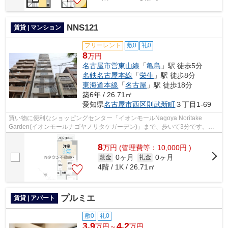
NNS121
賃貸 | マンション
フリーレント
敷0
礼0
8
万円
名古屋市営東山線
「
亀島
」駅 徒歩5分
名鉄名古屋本線
「
栄生
」駅 徒歩8分
東海道本線
「
名古屋
」駅 徒歩18分
築6年 / 26.71㎡
愛知県
名古屋市西区
則武新町
３丁目1-69
買い物に便利なショッピングセンター「イオンモールNagoya Noritake
Garden(イオンモールナゴヤノリタケガーデン)」まで、歩いて3分です。防
犯対策もバッチリなマンションタイプの物件...
8
万
円
(管理費等：10,000円 )
0ヶ月
0ヶ月
敷金
礼金
4階 / 1K / 26.71㎡
プルミエ
賃貸 | アパート
敷0
礼0
3.9
4.2
万円～
万円