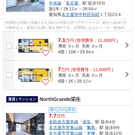
中央線
「
名古屋
」駅 徒歩10分
築1年 / 28.12㎡～29.64㎡
愛知県
名古屋市中村区
則武
１丁目23-4
特徴的な外観と洗練された設計の内装を持つデザイナーズ。駅から徒歩7分
の物件なら、駅前のお買い物も便利です。共用部にはエレベータ・敷地内ご
み置き場などが揃っており、とても充実...
7.1
万
円
(管理費等：11,000円 )
0ヶ月
0ヶ月
敷金
礼金
4階 / 1DK / 29.64㎡
7
万
円
(管理費等：11,000円 )
0ヶ月
0ヶ月
敷金
礼金
8階 / 1K / 28.12㎡
NorthGrande栄生
賃貸 | マンション
敷0
礼0
新築
7.7
万円
名鉄名古屋本線
「
栄生
」駅 徒歩4分
名古屋市営東山線
「
亀島
」駅 徒歩9分
名古屋市営東山線
「
本陣
」駅 徒歩12分