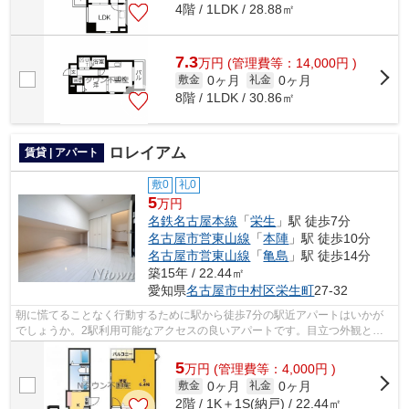
4階 / 1LDK / 28.88㎡
7.3
万
円
(管理費等：14,000円 )
0ヶ月
0ヶ月
敷金
礼金
8階 / 1LDK / 30.86㎡
ロレイアム
賃貸 | アパート
敷0
礼0
5
万円
名鉄名古屋本線
「
栄生
」駅 徒歩7分
名古屋市営東山線
「
本陣
」駅 徒歩10分
名古屋市営東山線
「
亀島
」駅 徒歩14分
築15年 / 22.44㎡
愛知県
名古屋市中村区
栄生町
27-32
朝に慌てることなく行動するために駅から徒歩7分の駅近アパートはいかが
でしょうか。2駅利用可能なアクセスの良いアパートです。目立つ外観と洗
練された設計の内装を持つデザイナーズ...
5
万
円
(管理費等：4,000円 )
0ヶ月
0ヶ月
敷金
礼金
2階 / 1K＋1S(納戸) / 22.44㎡