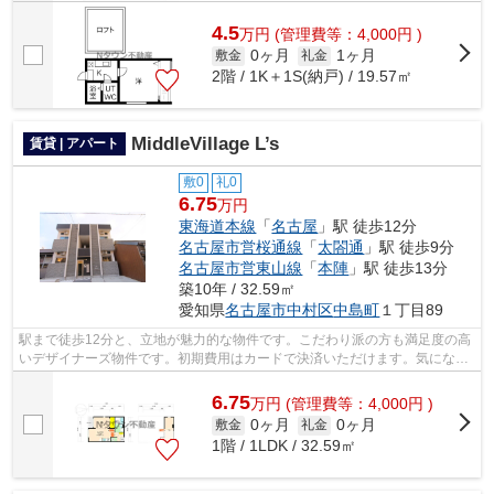
4.5
万
円
(管理費等：4,000円 )
0ヶ月
1ヶ月
敷金
礼金
2階 / 1K＋1S(納戸) / 19.57㎡
MiddleVillage L’s
賃貸 | アパート
敷0
礼0
6.75
万円
東海道本線
「
名古屋
」駅 徒歩12分
名古屋市営桜通線
「
太閤通
」駅 徒歩9分
名古屋市営東山線
「
本陣
」駅 徒歩13分
築10年 / 32.59㎡
愛知県
名古屋市中村区
中島町
１丁目89
駅まで徒歩12分と、立地が魅力的な物件です。こだわり派の方も満足度の高
いデザイナーズ物件です。初期費用はカードで決済いただけます。気になる
イチオシ物件情報：「MiddleVillage L...
6.75
万
円
(管理費等：4,000円 )
0ヶ月
0ヶ月
敷金
礼金
1階 / 1LDK / 32.59㎡