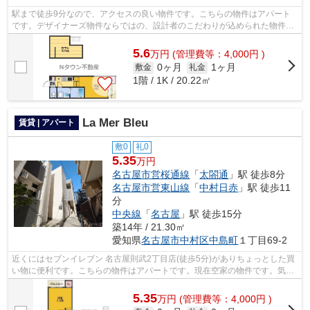
駅まで徒歩9分なので、アクセスの良い物件です。こちらの物件はアパート
です。デザイナーズ物件ならではの、設計者のこだわりが込められた物件。
こだわりポイント満載のラピスラズリ。...
5.6
万
円
(管理費等：4,000円 )
0ヶ月
1ヶ月
敷金
礼金
1階 / 1K / 20.22㎡
La Mer Bleu
賃貸 | アパート
敷0
礼0
5.35
万円
名古屋市営桜通線
「
太閤通
」駅 徒歩8分
名古屋市営東山線
「
中村日赤
」駅 徒歩11
分
中央線
「
名古屋
」駅 徒歩15分
築14年 / 21.30㎡
愛知県
名古屋市中村区
中島町
１丁目69-2
近くにはセブンイレブン 名古屋則武2丁目店(徒歩5分)がありちょっとした買
い物に便利です。こちらの物件はアパートです。現在空家の物件です。気に
なるイチオシ物件情報：「La Mer Ble...
5.35
万
円
(管理費等：4,000円 )