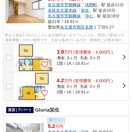
名古屋市営鶴舞線
「
浅間町
」駅 徒歩11分
名鉄名古屋本線
「
栄生
」駅 徒歩15分
名古屋市営鶴舞線
「
浄心
」駅 徒歩18分
築21年 / 18.81㎡
愛知県
名古屋市西区
名西
１丁目5-27
駅から徒歩11分のところにある物件はいかがでしょうか。周辺に2駅ありの
電車通勤しやすい物件です。注目を集めているのが、敷地内ごみ置き場のあ
る物件です。初期費用のカード決済がで...
3.9
万
円
(管理費等：4,000円 )
0ヶ月
0ヶ月
敷金
礼金
1階 / 1K / 18.81㎡
4.2
万
円
(管理費等：4,000円 )
0ヶ月
0ヶ月
敷金
礼金
2階 / 1K / 18.81㎡
Gloria栄生
賃貸 | アパート
敷0
礼0
5.2
万円
名鉄名古屋本線
「
栄生
」駅 徒歩5分