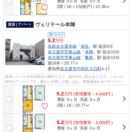
0ヶ月
0ヶ月
敷金
礼金
2階 / 1K＋1S(納戸) / 21.30㎡
ヴェリテール本陣
賃貸 | アパート
敷0
礼0
5.2
万円
名鉄名古屋本線
「
栄生
」駅 徒歩5分
名古屋市営東山線
「
本陣
」駅 徒歩10分
名古屋市営東山線
「
亀島
」駅 徒歩12分
築16年 / 20.77㎡
愛知県
名古屋市中村区
大日町
4-17
根強いニーズを誇る駅近の物件となり、徒歩6分に駅があります。こちらの
物件はアパートです。暖かい日差しが差し込む、開放感溢れるデザイナーズ
物件物件です。多くの方からご好評頂い...
5.2
万
円
(管理費等：4,000円 )
0ヶ月
0ヶ月
敷金
礼金
1階 / 1K / 20.77㎡
5.2
万
円
(管理費等：4,000円 )
0ヶ月
0ヶ月
敷金
礼金