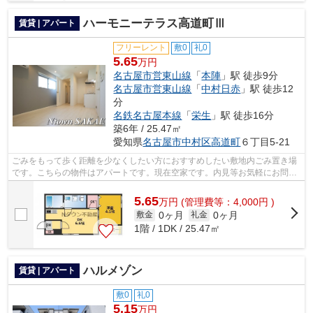
ハーモニーテラス高道町Ⅲ
賃貸 | アパート
フリーレント
敷0
礼0
5.65
万円
名古屋市営東山線
「
本陣
」駅 徒歩9分
名古屋市営東山線
「
中村日赤
」駅 徒歩12
分
名鉄名古屋本線
「
栄生
」駅 徒歩16分
築6年 / 25.47㎡
愛知県
名古屋市中村区
高道町
６丁目5-21
ごみをもって歩く距離を少なくしたい方におすすめしたい敷地内ごみ置き場
です。こちらの物件はアパートです。現在空家です。内見等お気軽にお問い
合わせください。「ハーモニーテラス...
5.65
万
円
(管理費等：4,000円 )
0ヶ月
0ヶ月
敷金
礼金
1階 / 1DK / 25.47㎡
ハルメゾン
賃貸 | アパート
敷0
礼0
5.15
万円