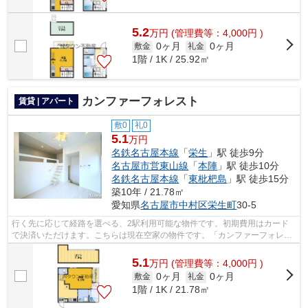
5.2
万
円
(管理費等：4,000円 )
0ヶ月
0ヶ月
敷金
礼金
1階 / 1K / 25.92㎡
カンファーフォレスト
賃貸 | アパート
敷0
礼0
5.1
万円
名鉄名古屋本線
「
栄生
」駅 徒歩9分
名古屋市営東山線
「
本陣
」駅 徒歩10分
名鉄名古屋本線
「
東枇杷島
」駅 徒歩15分
築10年 / 21.78㎡
愛知県
名古屋市中村区
栄生町
30-5
行く先に応じて経路を選べる、2駅利用可能な物件です。初期費用はカード
で決済いただけます。こちらは現在空家の物件です。「カンファーフォレス
ト」の物件情報をお探しならお気軽にお...
5.1
万
円
(管理費等：4,000円 )
0ヶ月
0ヶ月
敷金
礼金
1階 / 1K / 21.78㎡