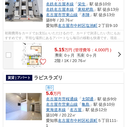
名鉄名古屋本線
「
栄生
」駅 徒歩10分
名鉄名古屋本線
「
東枇杷島
」駅 徒歩13分
名古屋市営東山線
「
本陣
」駅 徒歩13分
築8年 / 20.76㎡
愛知県
名古屋市中村区
塩池町
２丁目9-10
初期費用をカードでお支払いいただけるので、カードで決済したい方にもお
すすめです。平坦な場所にあるアパートなら毎日の移動も快適です。現在空
家となっておりますので、お早めのご...
5.15
万
円
(管理費等：4,000円 )
0ヶ月
0ヶ月
敷金
礼金
2階 / 1K / 20.76㎡
ラピスラズリ
賃貸 | アパート
敷0
5.6
万円
名古屋市営桜通線
「
太閤通
」駅 徒歩9分
名古屋市営東山線
「
亀島
」駅 徒歩10分
東海道本線
「
名古屋
」駅 徒歩12分
築10年 / 20.22㎡
愛知県
名古屋市中村区
松原町
５丁目111-
1