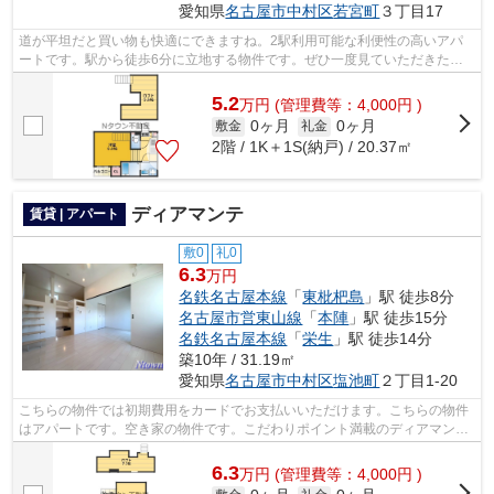
愛知県
名古屋市中村区
若宮町
３丁目17
道が平坦だと買い物も快適にできますね。2駅利用可能な利便性の高いアパ
ートです。駅から徒歩6分に立地する物件です。ぜひ一度見ていただきた
い、「PASIONES 1」です。名古屋市中村区...
5.2
万
円
(管理費等：4,000円 )
0ヶ月
0ヶ月
敷金
礼金
2階 / 1K＋1S(納戸) / 20.37㎡
ディアマンテ
賃貸 | アパート
敷0
礼0
6.3
万円
名鉄名古屋本線
「
東枇杷島
」駅 徒歩8分
名古屋市営東山線
「
本陣
」駅 徒歩15分
名鉄名古屋本線
「
栄生
」駅 徒歩14分
築10年 / 31.19㎡
愛知県
名古屋市中村区
塩池町
２丁目1-20
こちらの物件では初期費用をカードでお支払いいただけます。こちらの物件
はアパートです。空き家の物件です。こだわりポイント満載のディアマン
テ。できるだけ早めに不動産情報を集め...
6.3
万
円
(管理費等：4,000円 )