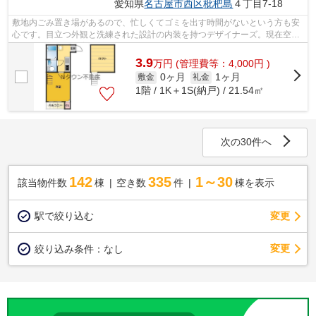
愛知県
名古屋市西区
枇杷島
４丁目7-18
敷地内ごみ置き場があるので、忙しくてゴミを出す時間がないという方も安
心です。目立つ外観と洗練された設計の内装を持つデザイナーズ。現在空家
なので、すぐにご案内できます。こだ...
3.9
万
円
(管理費等：4,000円 )
0ヶ月
1ヶ月
敷金
礼金
1階 / 1K＋1S(納戸) / 21.54㎡
次の30件へ
142
335
1～30
該当物件数
棟
空き数
件
棟を表示
駅で絞り込む
変更
変更
絞り込み条件：
なし