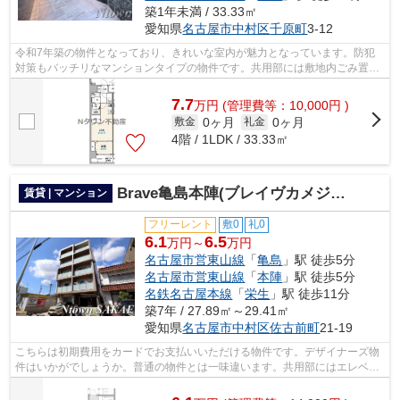
築1年未満 / 33.33㎡
愛知県
名古屋市中村区
千原町
3-12
令和7年築の物件となっており、きれいな室内が魅力となっています。防犯
対策もバッチリなマンションタイプの物件です。共用部には敷地内ごみ置き
場・エレベータなど様々な設備やサービ...
7.7
万
円
(管理費等：10,000円 )
0ヶ月
0ヶ月
敷金
礼金
4階 / 1LDK / 33.33㎡
Brave亀島本陣(ブレイヴカメジマホンジン)
賃貸 | マンション
フリーレント
敷0
礼0
6.1
6.5
万円～
万円
名古屋市営東山線
「
亀島
」駅 徒歩5分
名古屋市営東山線
「
本陣
」駅 徒歩5分
名鉄名古屋本線
「
栄生
」駅 徒歩11分
築7年 / 27.89㎡～29.41㎡
愛知県
名古屋市中村区
佐古前町
21-19
こちらは初期費用をカードでお支払いいただける物件です。デザイナーズ物
件はいかがでしょうか。普通の物件とは一味違います。共用部にはエレベー
タ・敷地内ごみ置き場などが揃ってお...