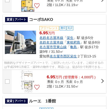
0ヶ月
0ヶ月
敷金
礼金
2階 / 1LDK / 31.19㎡
コーポSAKO
賃貸 | アパート
フリーレント
敷0
礼0
6.95
万円
名鉄名古屋本線
「
栄生
」駅 徒歩5分
名鉄名古屋本線
「
東枇杷島
」駅 徒歩8分
名古屋市営東山線
「
亀島
」駅 徒歩17分
築9年 / 31.50㎡
愛知県
名古屋市西区
栄生
２丁目13-15
独創的なデザイナーズアパートで、ご好評いただいています。ご紹介するの
は平成29年1月竣工・築9年の物件です。周辺には、徒歩5分で利用できる駅
があります。こだわりポイント満載のコ...
6.95
万
円
(管理費等：4,000円 )
0ヶ月
0ヶ月
敷金
礼金
2階 / 1LDK / 31.50㎡
ルーエ 1番館
賃貸 | アパート