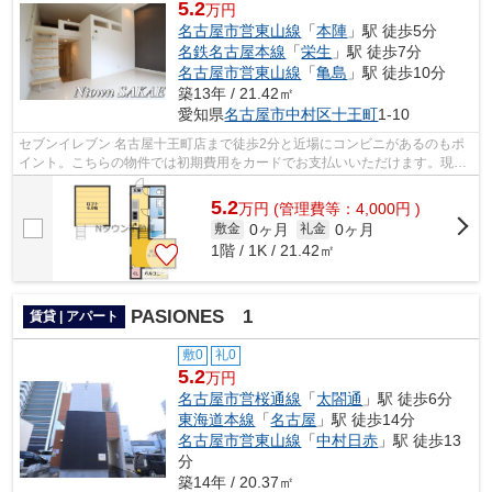
5.2
万円
名古屋市営東山線
「
本陣
」駅 徒歩5分
名鉄名古屋本線
「
栄生
」駅 徒歩7分
名古屋市営東山線
「
亀島
」駅 徒歩10分
築13年 / 21.42㎡
愛知県
名古屋市中村区
十王町
1-10
セブンイレブン 名古屋十王町店まで徒歩2分と近場にコンビニがあるのもポ
イント。こちらの物件では初期費用をカードでお支払いいただけます。現在
空家なので、すぐにご案内できます。...
5.2
万
円
(管理費等：4,000円 )
0ヶ月
0ヶ月
敷金
礼金
1階 / 1K / 21.42㎡
PASIONES 1
賃貸 | アパート
敷0
礼0
5.2
万円
名古屋市営桜通線
「
太閤通
」駅 徒歩6分
東海道本線
「
名古屋
」駅 徒歩14分
名古屋市営東山線
「
中村日赤
」駅 徒歩13
分
築14年 / 20.37㎡