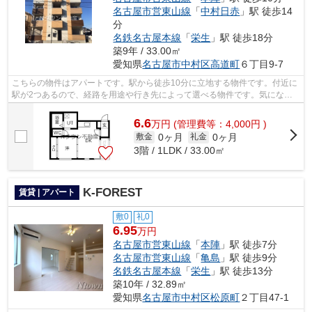
名古屋市営東山線
「
中村日赤
」駅 徒歩14
分
名鉄名古屋本線
「
栄生
」駅 徒歩18分
築9年 / 33.00㎡
愛知県
名古屋市中村区
高道町
６丁目9-7
こちらの物件はアパートです。駅から徒歩10分に立地する物件です。付近に
駅が2つあるので、経路を用途や行き先によって選べる物件です。気になる
イチオシ物件情報：「フランド本陣」。...
6.6
万
円
(管理費等：4,000円 )
0ヶ月
0ヶ月
敷金
礼金
3階 / 1LDK / 33.00㎡
K-FOREST
賃貸 | アパート
敷0
礼0
6.95
万円
名古屋市営東山線
「
本陣
」駅 徒歩7分
名古屋市営東山線
「
亀島
」駅 徒歩9分
名鉄名古屋本線
「
栄生
」駅 徒歩13分
築10年 / 32.89㎡
愛知県
名古屋市中村区
松原町
２丁目47-1