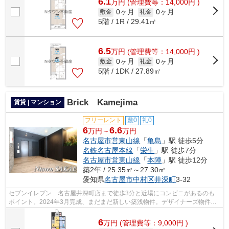
6.1
万
円
(管理費等：14,000円 )
0ヶ月
0ヶ月
敷金
礼金
5階 / 1R / 29.41㎡
6.5
万
円
(管理費等：14,000円 )
0ヶ月
0ヶ月
敷金
礼金
5階 / 1DK / 27.89㎡
Brick Kamejima
賃貸 | マンション
フリーレント
敷0
礼0
6
6.6
万円～
万円
名古屋市営東山線
「
亀島
」駅 徒歩5分
名鉄名古屋本線
「
栄生
」駅 徒歩7分
名古屋市営東山線
「
本陣
」駅 徒歩12分
築2年 / 25.35㎡～27.30㎡
愛知県
名古屋市中村区
井深町
3-32
セブンイレブン 名古屋井深町店まで徒歩3分と近場にコンビニがあるのも
ポイント。2024年3月完成、まだまだ新しい築浅物件。デザイナーズ物件は
独創的で、ご好評いただいています。気...
6
万
円
(管理費等：9,000円 )