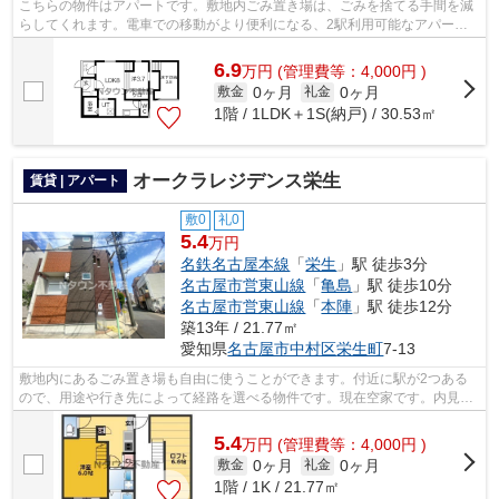
こちらの物件はアパートです。敷地内ごみ置き場は、ごみを捨てる手間を減
らしてくれます。電車での移動がより便利になる、2駅利用可能なアパート
です。「NEXT STAGEⅡ」のここがイチオ...
6.9
万
円
(管理費等：4,000円 )
0ヶ月
0ヶ月
敷金
礼金
1階 / 1LDK＋1S(納戸) / 30.53㎡
オークラレジデンス栄生
賃貸 | アパート
敷0
礼0
5.4
万円
名鉄名古屋本線
「
栄生
」駅 徒歩3分
名古屋市営東山線
「
亀島
」駅 徒歩10分
名古屋市営東山線
「
本陣
」駅 徒歩12分
築13年 / 21.77㎡
愛知県
名古屋市中村区
栄生町
7-13
敷地内にあるごみ置き場も自由に使うことができます。付近に駅が2つある
ので、用途や行き先によって経路を選べる物件です。現在空家です。内見等
お気軽にお問い合わせください。ぜひ一...
5.4
万
円
(管理費等：4,000円 )
0ヶ月
0ヶ月
敷金
礼金
1階 / 1K / 21.77㎡