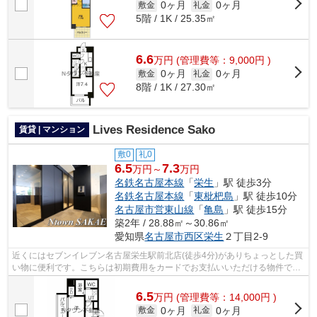
0ヶ月
0ヶ月
敷金
礼金
5階 / 1K / 25.35㎡
6.6
万
円
(管理費等：9,000円 )
0ヶ月
0ヶ月
敷金
礼金
8階 / 1K / 27.30㎡
Lives Residence Sako
賃貸 | マンション
敷0
礼0
6.5
7.3
万円～
万円
名鉄名古屋本線
「
栄生
」駅 徒歩3分
名鉄名古屋本線
「
東枇杷島
」駅 徒歩10分
名古屋市営東山線
「
亀島
」駅 徒歩15分
築2年 / 28.88㎡～30.86㎡
愛知県
名古屋市西区
栄生
２丁目2-9
近くにはセブンイレブン名古屋栄生駅前北店(徒歩4分)がありちょっとした買
い物に便利です。こちらは初期費用をカードでお支払いいただける物件で
す。共用部にはエレベータ・敷地内ごみ...
6.5
万
円
(管理費等：14,000円 )
0ヶ月
0ヶ月
敷金
礼金