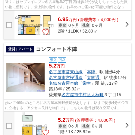
近くにはセブンイレブン名古屋亀島2丁目店(徒歩4分)がありちょっとした買
い物に便利です。最上階の物件です。お早めのご案内が可能な物件となって
おりますので、内見のご予約お待ちし...
6.95
万
円
(管理費等：4,000円 )
0ヶ月
0ヶ月
敷金
礼金
2階 / 1LDK / 32.89㎡
コンフォート本陣
賃貸 | アパート
敷0
礼0
5.2
万円
名古屋市営東山線
「
本陣
」駅 徒歩4分
名古屋市営桜通線
「
太閤通
」駅 徒歩17分
名鉄名古屋本線
「
栄生
」駅 徒歩17分
築13年 / 25.92㎡
愛知県
名古屋市中村区
大秋町
３丁目15
歩いて469mのところに名古屋本陣郵便局があります。駅まで徒歩4分の位置
に立地する、アクセス良好な物件です。こちらの物件は現在空家です。「コ
ンフォート本陣」の物件情報をお探しな...
5.2
万
円
(管理費等：4,000円 )
0ヶ月
0ヶ月
敷金
礼金
1階 / 1K / 25.92㎡