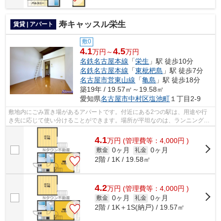
寿キャッスル栄生
賃貸 | アパート
敷0
4.1
4.5
万円～
万円
名鉄名古屋本線
「
栄生
」駅 徒歩10分
名鉄名古屋本線
「
東枇杷島
」駅 徒歩7分
名古屋市営東山線
「
亀島
」駅 徒歩18分
築19年 / 19.57㎡～19.58㎡
愛知県
名古屋市中村区
塩池町
１丁目2-9
敷地内にごみ置き場があるアパートです。付近にある2つの駅は、用途や行
き先に応じて使い分けることができます。場所が平坦なのは、ランニングを
する上で抑えたいポイントですね。朝に...
4.1
万
円
(管理費等：4,000円 )
0ヶ月
0ヶ月
敷金
礼金
2階 / 1K / 19.58㎡
4.2
万
円
(管理費等：4,000円 )
0ヶ月
0ヶ月
敷金
礼金
2階 / 1K＋1S(納戸) / 19.57㎡