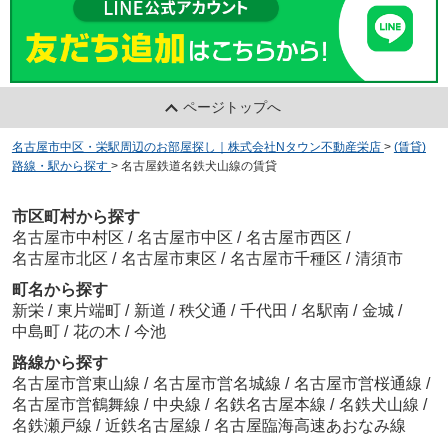
ページトップへ
名古屋市中区・栄駅周辺のお部屋探し｜株式会社Nタウン不動産栄店
>
(賃貸)
路線・駅から探す
>
名古屋鉄道名鉄犬山線の賃貸
市区町村から探す
名古屋市中村区
/
名古屋市中区
/
名古屋市西区
/
名古屋市北区
/
名古屋市東区
/
名古屋市千種区
/
清須市
町名から探す
新栄
/
東片端町
/
新道
/
秩父通
/
千代田
/
名駅南
/
金城
/
中島町
/
花の木
/
今池
路線から探す
名古屋市営東山線
/
名古屋市営名城線
/
名古屋市営桜通線
/
名古屋市営鶴舞線
/
中央線
/
名鉄名古屋本線
/
名鉄犬山線
/
名鉄瀬戸線
/
近鉄名古屋線
/
名古屋臨海高速あおなみ線