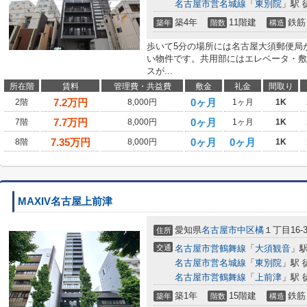
名古屋市営名城線
「
東別院
」駅 
築4年
11階建
鉄筋
築年
階数
構造
歩いて5分の場所には名古屋大須郵便局
い物件です。共用部にはエレベータ・敷
スが...
所在階
賃料
管理費・共益費
敷金
礼金
間取り
7.2
万円
0ヶ月
2階
8,000円
1ヶ月
1K
7.7
万円
0ヶ月
7階
8,000円
1ヶ月
1K
7.35
万円
0ヶ月
0ヶ月
8階
8,000円
1K
MAXIV名古屋上前津
愛知県
名古屋市中区
橘
１丁目16-3
住所
交通
名古屋市営鶴舞線
「
大須観音
」駅
名古屋市営名城線
「
東別院
」駅 
名古屋市営鶴舞線
「
上前津
」駅 
築1年
15階建
鉄筋
築年
階数
構造