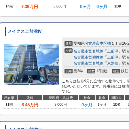
7.39
万円
0ヶ月
0ヶ月
14階
8,000円
1DK
メイクス上前津Ⅳ
愛知県
名古屋市中区
橘
１丁目16-2
住所
交通
名古屋市営名城線
「
上前津
」駅 
名古屋市営鶴舞線
「
上前津
」駅 
名古屋市営名城線
「
東別院
」駅 
築3年
12階建
鉄筋
築年
階数
構造
こちらは徒歩9分に立地する物件です。
好評いただいています。共用部には敷地
てお...
所在階
賃料
管理費・共益費
敷金
礼金
間取り
8.45
万円
0ヶ月
11階
8,000円
1ヶ月
1DK