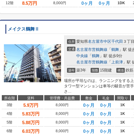
8.5
万円
0ヶ月
0ヶ月
12階
8,000円
1DK
メイクス鶴舞Ⅱ
愛知県
名古屋市中区
千代田
３丁目2
住所
交通
名古屋市営鶴舞線
「
鶴舞
」駅 徒
中央線
「
鶴舞
」駅 徒歩9分
名古屋市営鶴舞線
「
上前津
」駅 
築3年
15階建
鉄筋
築年
階数
構造
場所が平坦なのは、ランニングをする上
タワー型マンションは車等の騒音が苦手
さ...
所在階
賃料
管理費・共益費
敷金
礼金
間取り
5.9
万円
0ヶ月
0ヶ月
3階
8,000円
1K
5.83
万円
0ヶ月
0ヶ月
4階
8,000円
1K
5.88
万円
0ヶ月
0ヶ月
5階
8,000円
1K
6.03
万円
0ヶ月
0ヶ月
6階
8,000円
1K