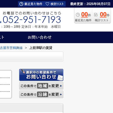
最終更新：2026年08月07日
00
00
件
件
最近見た物件
検討リスト
：10時～18時
定休日：年末年始 水曜日
古屋市営鶴舞線
>
上前津駅の賃貸