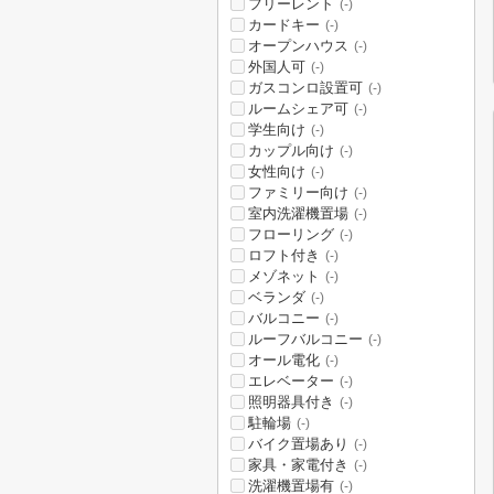
フリーレント
(-)
カードキー
(-)
オープンハウス
(-)
外国人可
(-)
ガスコンロ設置可
(-)
ルームシェア可
(-)
学生向け
(-)
カップル向け
(-)
女性向け
(-)
ファミリー向け
(-)
室内洗濯機置場
(-)
フローリング
(-)
ロフト付き
(-)
メゾネット
(-)
ベランダ
(-)
バルコニー
(-)
ルーフバルコニー
(-)
オール電化
(-)
エレベーター
(-)
照明器具付き
(-)
駐輪場
(-)
バイク置場あり
(-)
家具・家電付き
(-)
洗濯機置場有
(-)