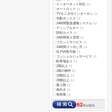
インターネット対応
(-)
オートロック
(-)
TVモニタ付インターホン
(-)
宅配ボックス
(-)
24時間緊急通報システム
(-)
ディンプルキー
(-)
防犯カメラ
(-)
24時間有人管理
(-)
フロントサービス
(-)
24時間ゴミ出し可
(-)
住戸内覧可能
(-)
コンシェルジュサービス
(-)
駐車場あり
(-)
2階以上
(-)
1階の物件
(-)
10階以上
(-)
20階以上
(-)
最上階
(-)
南向き
(-)
角部屋
(-)
62
件が該当