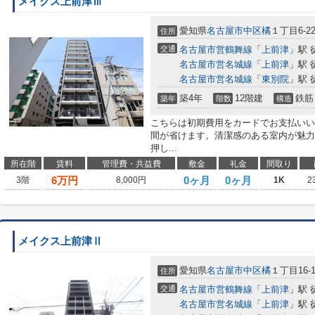
メイクス上前津Ⅲ
愛知県
名古屋市中区
橘
１丁目6-2
住所
交通
名古屋市営鶴舞線
「
上前津
」駅 
名古屋市営名城線
「
上前津
」駅 
名古屋市営名城線
「
東別院
」駅 
築4年
12階建
鉄筋
築年
階数
構造
こちらは初期費用をカードでお支払いい
間が省けます。清潔感のある室内が魅力
押し...
所在階
賃料
管理費・共益費
敷金
礼金
間取り
6
万円
0ヶ月
0ヶ月
3階
8,000円
1K
2
メイクス上前津Ⅱ
愛知県
名古屋市中区
橘
１丁目16-1
住所
交通
名古屋市営鶴舞線
「
上前津
」駅 
名古屋市営名城線
「
上前津
」駅 