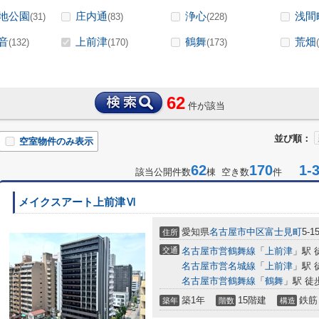
地公園
庄内通
浄心
浅間
(31)
(83)
(228)
音
上前津
鶴舞
荒畑
(132)
(170)
(173)
62
件が該当
並び順：
空室物件のみ表示
62
170
1-3
該当公開件数
棟 空き数
件
メイクスアート上前津Ⅵ
愛知県
名古屋市中区
富士見町
5-1
住所
交通
名古屋市営鶴舞線
「
上前津
」駅 
名古屋市営名城線
「
上前津
」駅 
名古屋市営鶴舞線
「
鶴舞
」駅 徒
築1年
15階建
鉄筋
築年
階数
構造