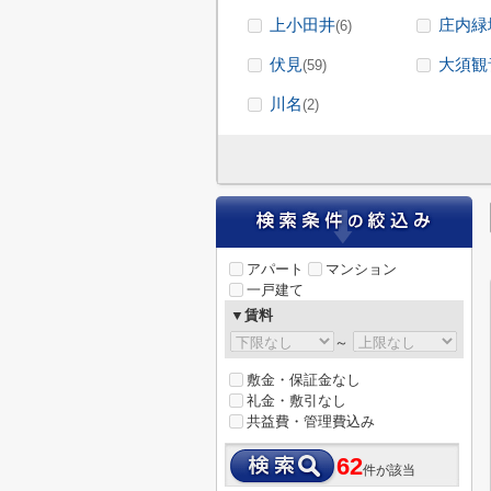
上小田井
庄内緑
(6)
伏見
大須観
(59)
川名
(2)
アパート
マンション
一戸建て
▼賃料
～
敷金・保証金なし
礼金・敷引なし
共益費・管理費込み
62
件が該当