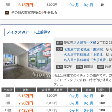
6.18
万円
0ヶ月
0ヶ月
7階
8,000円
1K
その他の空室情報(全
6
件)を見る
+
メイクスWアート上前津V
愛知県
名古屋市中区
橘
２丁目2-2
住所
交通
名古屋市営名城線
「
東別院
」駅 
名古屋市営鶴舞線
「
上前津
」駅 
名古屋市営鶴舞線
「
大須観音
」駅
築2年
15階建
鉄筋
築年
階数
構造
地上15階建てのイチオシの物件です。
る方にピッタリですね。特徴的な外観と
ズ。...
所在階
賃料
管理費・共益費
敷金
礼金
間取り
6.15
万円
0ヶ月
0ヶ月
2階
8,000円
1K
7.98
万円
0ヶ月
0ヶ月
3階
8,000円
1DK
7.42
万円
0ヶ月
0ヶ月
12階
8,000円
1DK