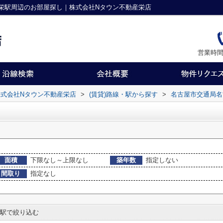
栄駅周辺のお部屋探し｜株式会社Nタウン不動産栄店
営業時間
式会社Nタウン不動産栄店
>
(賃貸)路線・駅から探す
>
名古屋市交通局名
面積
下限なし～上限なし
築年数
指定しない
間取り
指定なし
駅で絞り込む