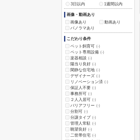
3日以内
1週間以内
画像・動画あり
画像あり
動画あり
パノラマあり
こだわり条件
ペット飼育可
(-)
ペット専用設備
(-)
楽器相談
(-)
陽当り良好
(-)
閑静な住宅地
(-)
デザイナーズ
(-)
リノベーション済
(-)
保証人不要
(-)
事務所可
(-)
２人入居可
(-)
バリアフリー
(-)
分割可
(-)
分譲タイプ
(-)
管理人常駐
(-)
眺望良好
(-)
二世帯住宅
(-)