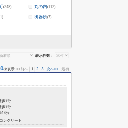
町
丸の内
(248)
(112)
御器所
(1)
(7)
表示件数：
0
棟表示
<<前へ
1
2
3
次へ>>
最初
5
徒歩7分
徒歩7分
歩14分
コンクリート