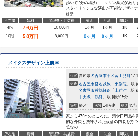
歩いて7分の場所に、マリン薬局があり
スタイリッシュな演出が可能なデザイナ
は敷...
所在階
賃料
管理費・共益費
敷金
礼金
間取り
7.6
万円
4階
10,000円
1ヶ月
1ヶ月
1K
5.8
万円
0ヶ月
0ヶ月
10階
8,000円
1K
メイクスデザイン上前津
愛知県
名古屋市中区
富士見町
17-
住所
交通
名古屋市営名城線
「
東別院
」駅 
名古屋市営鶴舞線
「
上前津
」駅 
中央線
「
鶴舞
」駅 徒歩15分
築6年
14階建
鉄筋
築年
階数
構造
家から476mのところに、薬や日用品
的な外観と洗練された設計の内装を持つ
坦なの...
所在階
賃料
管理費・共益費
敷金
礼金
間取り