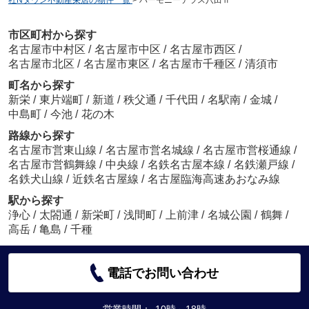
社Nタウン不動産栄店の物件一覧
>
ハーモニーテラス八田Ⅱ
市区町村から探す
名古屋市中村区
/
名古屋市中区
/
名古屋市西区
/
名古屋市北区
/
名古屋市東区
/
名古屋市千種区
/
清須市
町名から探す
新栄
/
東片端町
/
新道
/
秩父通
/
千代田
/
名駅南
/
金城
/
中島町
/
今池
/
花の木
路線から探す
名古屋市営東山線
/
名古屋市営名城線
/
名古屋市営桜通線
/
名古屋市営鶴舞線
/
中央線
/
名鉄名古屋本線
/
名鉄瀬戸線
/
名鉄犬山線
/
近鉄名古屋線
/
名古屋臨海高速あおなみ線
駅から探す
浄心
/
太閤通
/
新栄町
/
浅間町
/
上前津
/
名城公園
/
鶴舞
/
高岳
/
亀島
/
千種
電話でお問い合わせ