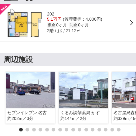
202
5.1万円
(管理費等：4,000円)
0ヶ月
0ヶ月
敷金
礼金
2階
21.12㎡
1K
周辺施設
セブンイレブン 名古屋烏森町8丁目店
くるみ調剤薬局 かすもり店
名古屋烏森
約202m／3分
約144m／2分
約329m／