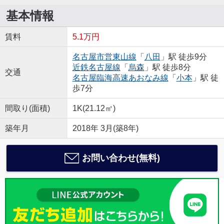
基本情報
賃料
5.1万円
名古屋市営東山線
「
八田
」駅 徒歩9分
近鉄名古屋線
「
烏森
」駅 徒歩8分
交通
名古屋臨海高速あおなみ線
「
小本
」駅 徒
歩7分
間取り(面積)
1K(21.12㎡)
築年月
2018年 3月(築8年)
お問い合わせ(無料)