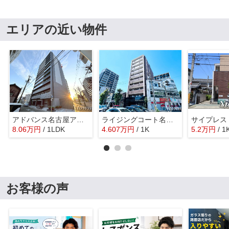
エリアの近い物件
アドバンス名古屋アウリィ
ライジングコート名古屋駅南
サイプレス
8.06
万
円
/ 1LDK
4.607
万
円
/ 1K
5.2
万
円
/ 1
お客様の声