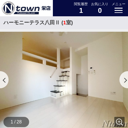
閲覧履歴
お気に入り
メニュー
1
0
ハーモニーテラス八田Ⅱ (
1
室)
1 / 28