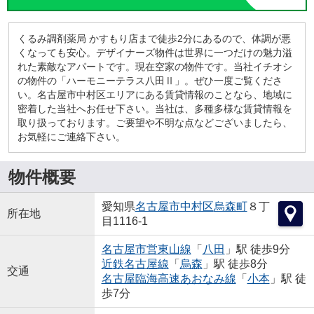
くるみ調剤薬局 かすもり店まで徒歩2分にあるので、体調が悪
くなっても安心。デザイナーズ物件は世界に一つだけの魅力溢
れた素敵なアパートです。現在空家の物件です。当社イチオシ
の物件の「ハーモニーテラス八田Ⅱ」。ぜひ一度ご覧くださ
い。名古屋市中村区エリアにある賃貸情報のことなら、地域に
密着した当社へお任せ下さい。当社は、多種多様な賃貸情報を
取り扱っております。ご要望や不明な点などございましたら、
お気軽にご連絡下さい。
物件概要
愛知県
名古屋市中村区
烏森町
８丁
所在地
目1116-1
名古屋市営東山線
「
八田
」駅 徒歩9分
近鉄名古屋線
「
烏森
」駅 徒歩8分
交通
名古屋臨海高速あおなみ線
「
小本
」駅 徒
歩7分