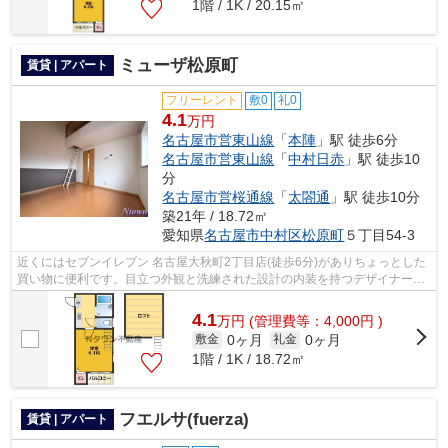
1階 / 1K / 20.15㎡
ミューザ松原町
賃貸 | アパート
フリーレント
敷0
礼0
4.1
万円
名古屋市営東山線
「
本陣
」駅 徒歩6分
名古屋市営東山線
「
中村日赤
」駅 徒歩10
分
名古屋市営桜通線
「
太閤通
」駅 徒歩10分
築21年 / 18.72㎡
愛知県
名古屋市中村区
松原町
５丁目54-3
近くにはセブンイレブン 名古屋大秋町2丁目店(徒歩6分)がありちょっとした
買い物に便利です。目立つ外観と洗練された設計の内装を持つデザイナー
ズ。当物件は空家ですので、内覧もスム...
4.1
万
円
(管理費等：4,000円 )
0ヶ月
0ヶ月
敷金
礼金
1階 / 1K / 18.72㎡
フエルサ(fuerza)
賃貸 | アパート