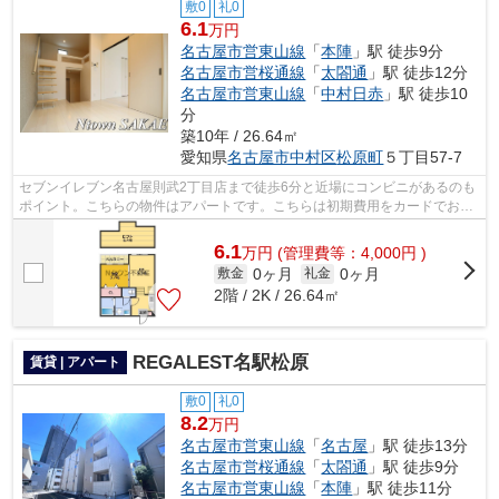
敷0
礼0
6.1
万円
名古屋市営東山線
「
本陣
」駅 徒歩9分
名古屋市営桜通線
「
太閤通
」駅 徒歩12分
名古屋市営東山線
「
中村日赤
」駅 徒歩10
分
築10年 / 26.64㎡
愛知県
名古屋市中村区
松原町
５丁目57-7
セブンイレブン名古屋則武2丁目店まで徒歩6分と近場にコンビニがあるのも
ポイント。こちらの物件はアパートです。こちらは初期費用をカードでお支
払いいただける物件です。当社イチオ...
6.1
万
円
(管理費等：4,000円 )
0ヶ月
0ヶ月
敷金
礼金
2階 / 2K / 26.64㎡
REGALEST名駅松原
賃貸 | アパート
敷0
礼0
8.2
万円
名古屋市営東山線
「
名古屋
」駅 徒歩13分
名古屋市営桜通線
「
太閤通
」駅 徒歩9分
名古屋市営東山線
「
本陣
」駅 徒歩11分