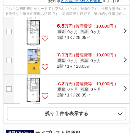
愛知県
名古屋市中村区
松原町
４丁目18-1
こちらは初期費用をカードでお支払いいただける物件です。平坦な場所にあ
る物件なら毎日の移動も快適です。周辺環境も良好で、魅力的な住環境のあ
る、2023年築の物件です。新着情報：...
6.8
万
円
(管理費等：10,000円 )
0ヶ月
0ヶ月
敷金
礼金
1階 / 1K / 28.05㎡
7.1
万
円
(管理費等：10,000円 )
0ヶ月
0ヶ月
敷金
礼金
2階 / 1R / 28.05㎡
7.2
万
円
(管理費等：10,000円 )
0ヶ月
0ヶ月
敷金
礼金
2階 / 1K / 28.05㎡
1
残り
件を表示する