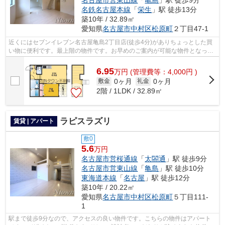
名古屋市営東山線
「
亀島
」駅 徒歩9分
名鉄名古屋本線
「
栄生
」駅 徒歩13分
築10年 / 32.89㎡
愛知県
名古屋市中村区
松原町
２丁目47-1
近くにはセブンイレブン名古屋亀島2丁目店(徒歩4分)がありちょっとした買
い物に便利です。最上階の物件です。お早めのご案内が可能な物件となって
おりますので、内見のご予約お待ちし...
6.95
万
円
(管理費等：4,000円 )
0ヶ月
0ヶ月
敷金
礼金
2階 / 1LDK / 32.89㎡
ラピスラズリ
賃貸 | アパート
敷0
5.6
万円
名古屋市営桜通線
「
太閤通
」駅 徒歩9分
名古屋市営東山線
「
亀島
」駅 徒歩10分
東海道本線
「
名古屋
」駅 徒歩12分
築10年 / 20.22㎡
愛知県
名古屋市中村区
松原町
５丁目111-
1
駅まで徒歩9分なので、アクセスの良い物件です。こちらの物件はアパート