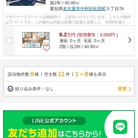
築2年 / 40.80㎡
愛知県
名古屋市中村区
松原町
５丁目76
デザイナーズアパートは独創的で、ご好評いただいています。こちらの物件
はアパートです。この物件は内観も綺麗で設備も充実した、令和6年築とな
っています。気になるイチオシ物件情報...
8.2
万
円
(管理費等：3,000円 )
0ヶ月
0ヶ月
敷金
礼金
2階 / 2LDK / 40.80㎡
8
11
1～8
該当物件数
棟
空き数
件
棟を表示
変更
絞り込み条件：
なし