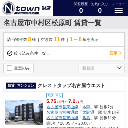
閲覧履歴
お気に入り
メニュー
0
0
名古屋市中村区松原町 賃貸一覧
8
11
1～8
該当物件数
棟
空き数
件
棟を表示
変更
絞り込み条件：
なし
空室のみ
クレストタップ名古屋ウエスト
賃貸 | マンション
敷0
礼0
5.75
7.2
万円～
万円
名古屋市営東山線
「
本陣
」駅 徒歩7分
名古屋市営桜通線
「
太閤通
」駅 徒歩14分
名古屋市営東山線
「
亀島
」駅 徒歩11分
築3年 / 28.05㎡～28.08㎡