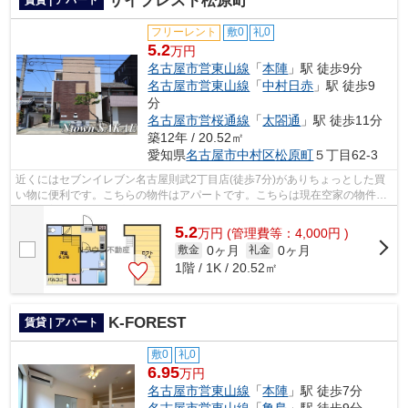
サイプレスト松原町
賃貸 | アパート
フリーレント
敷0
礼0
5.2
万円
名古屋市営東山線
「
本陣
」駅 徒歩9分
名古屋市営東山線
「
中村日赤
」駅 徒歩9
分
名古屋市営桜通線
「
太閤通
」駅 徒歩11分
築12年 / 20.52㎡
愛知県
名古屋市中村区
松原町
５丁目62-3
近くにはセブンイレブン名古屋則武2丁目店(徒歩7分)がありちょっとした買
い物に便利です。こちらの物件はアパートです。こちらは現在空家の物件で
す。新着情報：サイプレスト松原町の...
5.2
万
円
(管理費等：4,000円 )
0ヶ月
0ヶ月
敷金
礼金
1階 / 1K / 20.52㎡
K-FOREST
賃貸 | アパート
敷0
礼0
6.95
万円
名古屋市営東山線
「
本陣
」駅 徒歩7分