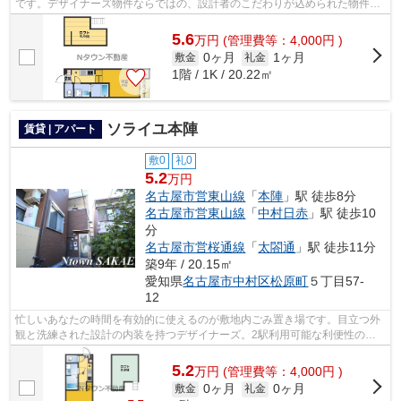
です。デザイナーズ物件ならではの、設計者のこだわりが込められた物件。
こだわりポイント満載のラピスラズリ。...
5.6
万
円
(管理費等：4,000円 )
0ヶ月
1ヶ月
敷金
礼金
1階 / 1K / 20.22㎡
ソライユ本陣
賃貸 | アパート
敷0
礼0
5.2
万円
名古屋市営東山線
「
本陣
」駅 徒歩8分
名古屋市営東山線
「
中村日赤
」駅 徒歩10
分
名古屋市営桜通線
「
太閤通
」駅 徒歩11分
築9年 / 20.15㎡
愛知県
名古屋市中村区
松原町
５丁目57-
12
忙しいあなたの時間を有効的に使えるのが敷地内ごみ置き場です。目立つ外
観と洗練された設計の内装を持つデザイナーズ。2駅利用可能な利便性の高
い物件です。場所が平坦なのは、ランニ...
5.2
万
円
(管理費等：4,000円 )
0ヶ月
0ヶ月
敷金
礼金