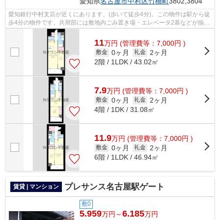
愛知県
名古屋市中村区
竹橋町
3802,3804
愛知銀行中村支店が近くにあります。(歩いて徒歩4分)。この物件は駅から徒
歩4分の物件です。共用部には敷地内ごみ置き場・エレベータ2基などが揃っ
ております。完成が楽しみな、現在ま...
11
万
円
(管理費等：7,000円 )
0ヶ月
2ヶ月
敷金
礼金
2階 / 1LDK / 43.02㎡
7.9
万
円
(管理費等：7,000円 )
0ヶ月
2ヶ月
敷金
礼金
4階 / 1DK / 31.08㎡
11.9
万
円
(管理費等：7,000円 )
0ヶ月
2ヶ月
敷金
礼金
6階 / 1LDK / 46.94㎡
プレサンス名古屋駅ゲート
賃貸 | マンション
敷0
5.959
6.185
万円～
万円