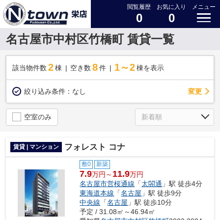
閲覧履歴
お気に入り
メニュー
0
0
名古屋市中村区竹橋町 賃貸一覧
2
8
1～2
該当物件数
棟
空き数
件
棟を表示
変更
絞り込み条件：
なし
空室のみ
フォレスト コナ
賃貸 | マンション
敷0
新築
7.9
11.9
万円～
万円
名古屋市営桜通線
「
太閤通
」駅 徒歩4分
東海道本線
「
名古屋
」駅 徒歩9分
中央線
「
名古屋
」駅 徒歩10分
予定 / 31.08㎡～46.94㎡