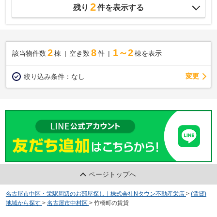
2
残り
件を表示する
2
8
1～2
該当物件数
棟
空き数
件
棟を表示
変更
絞り込み条件：
なし
ページトップへ
名古屋市中区・栄駅周辺のお部屋探し｜株式会社Nタウン不動産栄店
>
(賃貸)
地域から探す
>
名古屋市中村区
>
竹橋町の賃貸