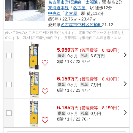
名古屋市営桜通線
「
太閤通
」駅 徒歩2分
東海道本線
「
名古屋
」駅 徒歩12分
中央線
「
名古屋
」駅 徒歩12分
築5年 / 22.76㎡～23.47㎡
愛知県
名古屋市中村区
竹橋町
21-12
歩いて6分のところに中村区役所があります。電車でのアクセスを快適なも
のにする、2駅利用可能な物件です。共用部には敷地内ごみ置き場・エレベ
ータ2基などが備わっておりとても充実し...
5.959
万
円
(管理費等：8,410円 )
0ヶ月
6.8万円
敷金
礼金
3階 / 1K / 23.47㎡
6.159
万
円
(管理費等：8,410円 )
0ヶ月
7万円
敷金
礼金
6階 / 1K / 23.47㎡
6.185
万
円
(管理費等：8,150円 )
0ヶ月
0万円
敷金
礼金
8階 / 1K / 22.76㎡