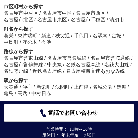
市区町村から探す
名古屋市中村区
/
名古屋市中区
/
名古屋市西区
/
名古屋市北区
/
名古屋市東区
/
名古屋市千種区
/
清須市
町名から探す
新栄
/
東片端町
/
新道
/
秩父通
/
千代田
/
名駅南
/
金城
/
中島町
/
花の木
/
今池
路線から探す
名古屋市営東山線
/
名古屋市営名城線
/
名古屋市営桜通線
/
名古屋市営鶴舞線
/
中央線
/
名鉄名古屋本線
/
名鉄犬山線
/
名鉄瀬戸線
/
近鉄名古屋線
/
名古屋臨海高速あおなみ線
駅から探す
太閤通
/
浄心
/
新栄町
/
浅間町
/
上前津
/
名城公園
/
鶴舞
/
亀島
/
高岳
/
中村日赤
電話でお問い合わせ
営業時間：
10時～18時
定休日：
年末年始 水曜日