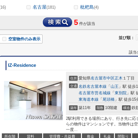
名古屋
枇杷島
(16)
(181)
(4)
5
件が該当
並び順：
空室物件のみ表示
該当
IZ-Residence
愛知県
名古屋市中区
正木
１丁目
住所
交通
名鉄名古屋本線
「
山王
」駅 徒歩1
名古屋市営名城線
「
東別院
」駅 
東海道本線
「
尾頭橋
」駅 徒歩15
築11年
10階建
鉄
築年
階数
構造
2駅利用できる場所にあり、行き先に応
らの物件はマンションです。当物件は空
一度...
所在階
賃料
管理費・共益費
敷金
礼金
間取り