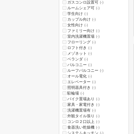
ガスコンロ設置可
(-)
ルームシェア可
(-)
学生向け
(-)
カップル向け
(-)
女性向け
(-)
ファミリー向け
(-)
室内洗濯機置場
(-)
フローリング
(-)
ロフト付き
(-)
メゾネット
(-)
ベランダ
(-)
バルコニー
(-)
ルーフバルコニー
(-)
オール電化
(-)
エレベーター
(-)
照明器具付き
(-)
駐輪場
(-)
バイク置場あり
(-)
家具・家電付き
(-)
洗濯機置場有
(-)
外観タイル張り
(-)
コンロ２口以上
(-)
食器洗い乾燥機
(-)
システムキッチン
(-)