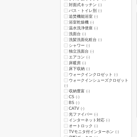
対面式キッチン
(-)
バス・トイレ別
(-)
追焚機能浴室
(-)
浴室乾燥機
(-)
温水洗浄便座
(-)
洗面台
(-)
洗髪洗面化粧台
(-)
シャワー
(-)
独立洗面台
(-)
エアコン
(-)
床暖房
(-)
床下収納
(-)
ウォークインクロゼット
(-)
ウォークインシューズクロゼット
(-)
収納豊富
(-)
CS
(-)
BS
(-)
CATV
(-)
光ファイバー
(-)
インターネット対応
(-)
オートロック
(-)
TVモニタ付インターホン
(-)