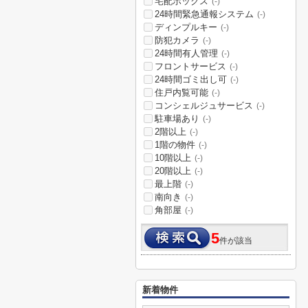
宅配ボックス
(-)
24時間緊急通報システム
(-)
ディンプルキー
(-)
防犯カメラ
(-)
24時間有人管理
(-)
フロントサービス
(-)
24時間ゴミ出し可
(-)
住戸内覧可能
(-)
コンシェルジュサービス
(-)
駐車場あり
(-)
2階以上
(-)
1階の物件
(-)
10階以上
(-)
20階以上
(-)
最上階
(-)
南向き
(-)
角部屋
(-)
5
件が該当
新着物件