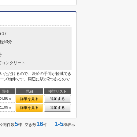
-17
徒歩3分
分
筋コンクリート
いただけるので、決済の手間が軽減でき
ーズ物件です。周辺に駅が2つあるので
面積
詳細
検討リスト
24.86㎡
詳細を見る
追加する
21.09㎡
詳細を見る
追加する
5
16
1-5
公開件数
棟 空き数
件
棟表示