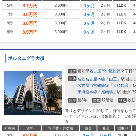
8.7
万円
0ヶ月
5階
8,000円
2ヶ月
1LDK
4
8.8
万円
0ヶ月
7階
8,000円
2ヶ月
1LDK
4
8.6
万円
0ヶ月
9階
8,000円
2ヶ月
1LDK
4
8.9
万円
0ヶ月
9階
8,000円
2ヶ月
1LDK
4
ポルタニグラ大須
愛知県
名古屋市中区
松原
２丁目19
住所
交通
名鉄名古屋本線
「
山王
」駅 徒歩1
名古屋市営鶴舞線
「
大須観音
」駅
東海道本線
「
尾頭橋
」駅 徒歩17
築8年
12階建
鉄筋
築年
階数
構造
造りとデザインに関して、自信をもって
イナーズマンションは独創的で、ご好評
タ...
所在階
賃料
管理費・共益費
敷金
礼金
間取り
6.8
万円
0ヶ月
0ヶ月
3階
10,000円
1LDK