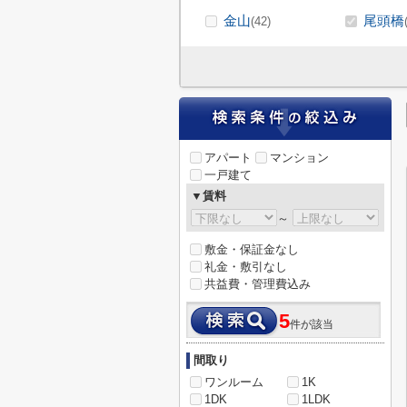
金山
尾頭橋
(42)
アパート
マンション
一戸建て
▼賃料
～
敷金・保証金なし
礼金・敷引なし
共益費・管理費込み
5
件が該当
間取り
ワンルーム
1K
1DK
1LDK