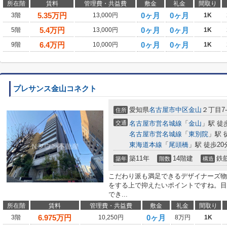
所在階
賃料
管理費・共益費
敷金
礼金
間取り
5.35
万円
0ヶ月
0ヶ月
3階
13,000円
1K
5.4
万円
0ヶ月
0ヶ月
5階
13,000円
1K
6.4
万円
0ヶ月
0ヶ月
9階
10,000円
1K
プレサンス金山コネクト
愛知県
名古屋市中区
金山
２丁目7-
住所
交通
名古屋市営名城線
「
金山
」駅 徒
名古屋市営名城線
「
東別院
」駅 
東海道本線
「
尾頭橋
」駅 徒歩20
築11年
14階建
鉄
築年
階数
構造
こだわり派も満足できるデザイナーズ物
をする上で抑えたいポイントですね。目
でき...
所在階
賃料
管理費・共益費
敷金
礼金
間取り
6.975
万円
0ヶ月
3階
10,250円
8万円
1K