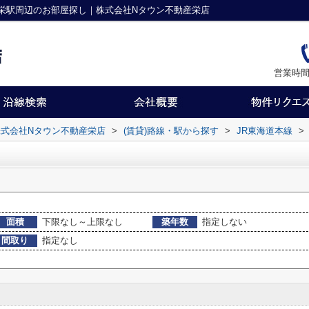
栄駅周辺のお部屋探し｜株式会社Nタウン不動産栄店
営業時間
式会社Nタウン不動産栄店
>
(賃貸)路線・駅から探す
>
JR東海道本線
>
面積
下限なし～上限なし
築年数
指定しない
間取り
指定なし