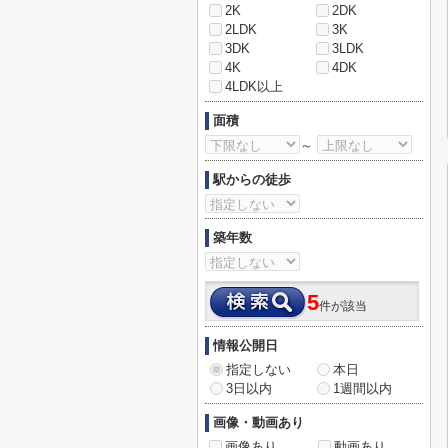
2K
2DK
2LDK
3K
3DK
3LDK
4K
4DK
4LDK以上
面積
～
駅からの徒歩
築年数
5
件が該当
情報公開日
指定しない
本日
3日以内
1週間以内
画像・動画あり
画像あり
動画あり