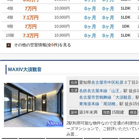
7
万円
0ヶ月
0ヶ月
4階
10,000円
1LDK
7.1
万円
0ヶ月
0ヶ月
4階
10,000円
1LDK
7
万円
0ヶ月
0ヶ月
9階
10,000円
1DK
7.3
万円
0ヶ月
0ヶ月
10階
10,000円
1LDK
その他の空室情報(全
6
件)を見る
+
MAXIV大須観音
愛知県
名古屋市中区
松原
３丁目2-
住所
交通
名鉄名古屋本線
「
山王
」駅 徒歩1
名古屋市営鶴舞線
「
大須観音
」駅
東海道本線
「
尾頭橋
」駅 徒歩15
築1年未満
15階建
築年
階数
構造
2駅利用可能な物件なので交通の利便性
ーズマンションで、ご好評いただいてい
み置...