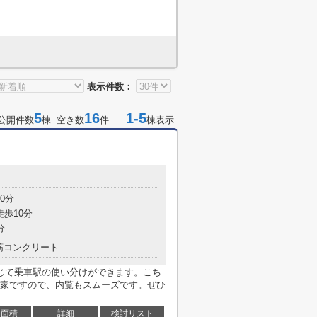
表示件数：
5
16
1-5
公開件数
棟 空き数
件
棟表示
0分
徒歩10分
分
筋コンクリート
じて乗車駅の使い分けができます。こち
家ですので、内覧もスムーズです。ぜひ
面積
詳細
検討リスト