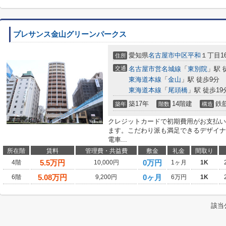
プレサンス金山グリーンパークス
愛知県
名古屋市中区
平和
１丁目16
住所
交通
名古屋市営名城線
「
東別院
」駅 
東海道本線
「
金山
」駅 徒歩9分
東海道本線
「
尾頭橋
」駅 徒歩19
築17年
14階建
鉄
築年
階数
構造
クレジットカードで初期費用がお支払い
ます。こだわり派も満足できるデザイナ
電車...
所在階
賃料
管理費・共益費
敷金
礼金
間取り
5.5
万円
0万円
4階
10,000円
1ヶ月
1K
5.08
万円
0ヶ月
6階
9,200円
6万円
1K
該当