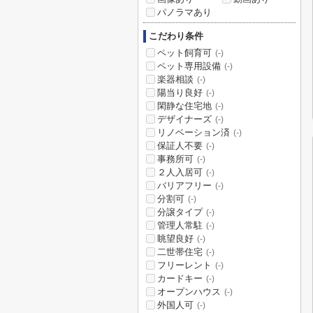
パノラマあり
こだわり条件
ペット飼育可
(-)
ペット専用設備
(-)
楽器相談
(-)
陽当り良好
(-)
閑静な住宅地
(-)
デザイナーズ
(-)
リノベーション済
(-)
保証人不要
(-)
事務所可
(-)
２人入居可
(-)
バリアフリー
(-)
分割可
(-)
分譲タイプ
(-)
管理人常駐
(-)
眺望良好
(-)
二世帯住宅
(-)
フリーレント
(-)
カードキー
(-)
オープンハウス
(-)
外国人可
(-)