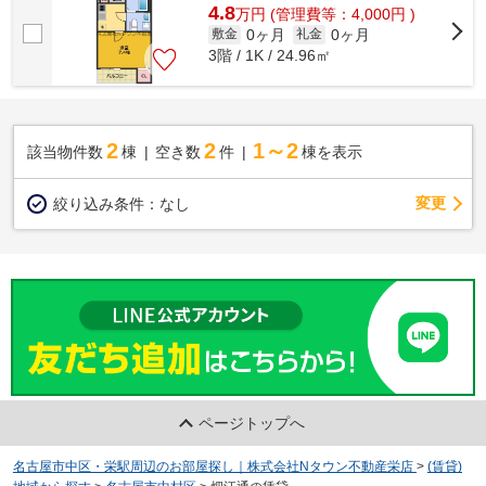
4.8
万
円
(管理費等：4,000円 )
0ヶ月
0ヶ月
敷金
礼金
3階 / 1K / 24.96㎡
2
2
1～2
該当物件数
棟
空き数
件
棟を表示
変更
絞り込み条件：
なし
ページトップへ
名古屋市中区・栄駅周辺のお部屋探し｜株式会社Nタウン不動産栄店
>
(賃貸)