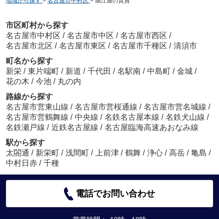
地域から探す
>
名古屋市中村区
>
畑江通の賃貸
市区町村から探す
名古屋市中村区
/
名古屋市中区
/
名古屋市西区
/
名古屋市北区
/
名古屋市東区
/
名古屋市千種区
/
清須市
町名から探す
新栄
/
東片端町
/
新道
/
千代田
/
名駅南
/
中島町
/
金城
/
花の木
/
今池
/
丸の内
路線から探す
名古屋市営東山線
/
名古屋市営桜通線
/
名古屋市営名城線
/
名古屋市営鶴舞線
/
中央線
/
名鉄名古屋本線
/
名鉄犬山線
/
名鉄瀬戸線
/
近鉄名古屋線
/
名古屋臨海高速あおなみ線
駅から探す
太閤通
/
新栄町
/
浅間町
/
上前津
/
鶴舞
/
浄心
/
高岳
/
亀島
/
中村日赤
/
千種
電話でお問い合わせ