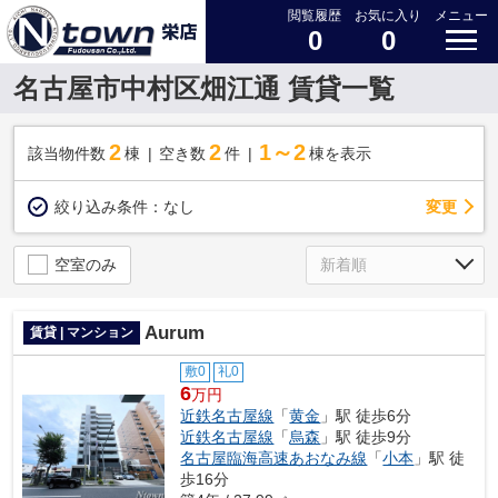
閲覧履歴
お気に入り
メニュー
0
0
名古屋市中村区畑江通 賃貸一覧
2
2
1～2
該当物件数
棟
空き数
件
棟を表示
変更
絞り込み条件：
なし
空室のみ
Aurum
賃貸 | マンション
敷0
礼0
6
万円
近鉄名古屋線
「
黄金
」駅 徒歩6分
近鉄名古屋線
「
烏森
」駅 徒歩9分
名古屋臨海高速あおなみ線
「
小本
」駅 徒
歩16分