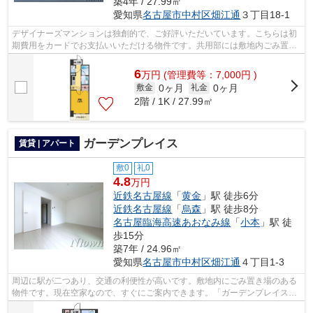
築4年 / 27.99㎡
愛知県
名古屋市中村区
畑江通
３丁目18-1
デザイナーズマンションは独創的で、ご好評いただいています。こちらは初
期費用をカードでお支払いいただける物件です。共用部には敷地内ごみ置き
場・エレベータなどが揃っております...
6
万
円
(管理費等：7,000円 )
0ヶ月
0ヶ月
敷金
礼金
2階 / 1K / 27.99㎡
ガーデンプレイス
賃貸 | アパート
敷0
礼0
4.8
万円
近鉄名古屋線
「
黄金
」駅 徒歩6分
近鉄名古屋線
「
烏森
」駅 徒歩8分
名古屋臨海高速あおなみ線
「
小本
」駅 徒
歩15分
築7年 / 24.96㎡
愛知県
名古屋市中村区
畑江通
４丁目1-3
周辺に駅が二つあり、交通の利便性が高いです。敷地内にごみ置き場のある
物件です。現在空家なので、すぐにご案内できます。「ガーデンプレイス」
の物件情報をお探しならお気軽にお問...