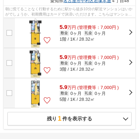
愛知県
名古屋市中村区
岩塚本通
４丁目48
朝に慌てることなく行動するために駅から徒歩10分の駅近マンションはいか
がでしょうか。初期費用はカードで決済いただけます。こちらはマンション
タイプになります。陽当たりが良く、...
5.9
万
円
(管理費等：7,000円 )
0ヶ月
0ヶ月
敷金
礼金
1階 / 1K / 28.32㎡
5.9
万
円
(管理費等：7,000円 )
0ヶ月
0ヶ月
敷金
礼金
3階 / 1K / 28.32㎡
5.9
万
円
(管理費等：7,000円 )
0ヶ月
0ヶ月
敷金
礼金
5階 / 1K / 28.32㎡
1
残り
件を表示する