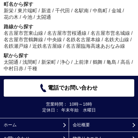
町名から探す
新栄
/
東片端町
/
新道
/
千代田
/
名駅南
/
中島町
/
金城
/
花の木
/
今池
/
太閤通
路線から探す
名古屋市営東山線
/
名古屋市営桜通線
/
名古屋市営名城線
/
名古屋市営鶴舞線
/
中央線
/
名鉄名古屋本線
/
名鉄犬山線
/
名鉄瀬戸線
/
近鉄名古屋線
/
名古屋臨海高速あおなみ線
駅から探す
太閤通
/
浅間町
/
新栄町
/
浄心
/
上前津
/
鶴舞
/
亀島
/
高岳
/
中村日赤
/
千種
電話でお問い合わせ
営業時間：
10時～18時
定休日：
年末年始 水曜日
ホーム
会社概要