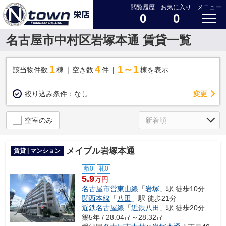
閲覧履歴
お気に入り
メニュー
0
0
名古屋市中村区岩塚本通 賃貸一覧
1
4
1～1
該当物件数
棟
空き数
件
棟を表示
変更
絞り込み条件：
なし
空室のみ
メイプル岩塚本通
賃貸 | マンション
敷0
礼0
5.9
万円
名古屋市営東山線
「
岩塚
」駅 徒歩10分
関西本線
「
八田
」駅 徒歩21分
近鉄名古屋線
「
近鉄八田
」駅 徒歩20分
築5年 / 28.04㎡～28.32㎡