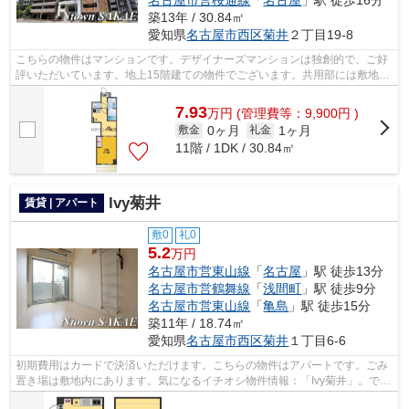
名古屋市営桜通線
「
名古屋
」駅 徒歩16分
築13年 / 30.84㎡
愛知県
名古屋市西区
菊井
２丁目19-8
こちらの物件はマンションです。デザイナーズマンションは独創的で、ご好
評いただいています。地上15階建ての物件でございます。共用部には敷地内
ごみ置き場・エレベータ2基など様々な...
7.93
万
円
(管理費等：9,900円 )
0ヶ月
1ヶ月
敷金
礼金
11階 / 1DK / 30.84㎡
Ivy菊井
賃貸 | アパート
敷0
礼0
5.2
万円
名古屋市営東山線
「
名古屋
」駅 徒歩13分
名古屋市営鶴舞線
「
浅間町
」駅 徒歩9分
名古屋市営東山線
「
亀島
」駅 徒歩15分
築11年 / 18.74㎡
愛知県
名古屋市西区
菊井
１丁目6-6
初期費用はカードで決済いただけます。こちらの物件はアパートです。ごみ
置き場は敷地内にあります。気になるイチオシ物件情報：「Ivy菊井」。でき
るだけ早めに不動産情報を集めたい方...