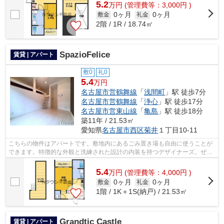
5.2
万
円
(管理費等：3,000円 )
0ヶ月
0ヶ月
敷金
礼金
2階 / 1R / 18.74㎡
SpazioFelice
賃貸 | アパート
敷0
礼0
5.4
万円
名古屋市営鶴舞線
「
浅間町
」駅 徒歩7分
名古屋市営鶴舞線
「
浄心
」駅 徒歩17分
名古屋市営東山線
「
亀島
」駅 徒歩18分
築11年 / 21.53㎡
愛知県
名古屋市西区
菊井
１丁目10-11
こちらの物件はアパートです。敷地内にあるごみ置き場も自由に使うことが
できます。特徴的な外観と洗練された設計の内装を持つデザイナーズ。ぜひ
一度見ていただきたい、「SpazioFelic...
5.4
万
円
(管理費等：4,000円 )
0ヶ月
0ヶ月
敷金
礼金
1階 / 1K＋1S(納戸) / 21.53㎡
Grandtic Castle
賃貸 | アパート