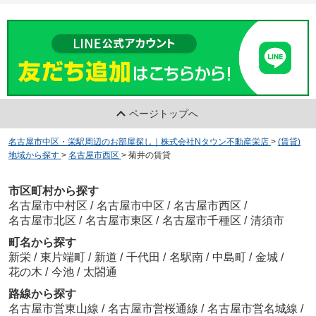
ページトップへ
名古屋市中区・栄駅周辺のお部屋探し｜株式会社Nタウン不動産栄店
>
(賃貸)
地域から探す
>
名古屋市西区
>
菊井の賃貸
市区町村から探す
名古屋市中村区
/
名古屋市中区
/
名古屋市西区
/
名古屋市北区
/
名古屋市東区
/
名古屋市千種区
/
清須市
町名から探す
新栄
/
東片端町
/
新道
/
千代田
/
名駅南
/
中島町
/
金城
/
花の木
/
今池
/
太閤通
路線から探す
名古屋市営東山線
/
名古屋市営桜通線
/
名古屋市営名城線
/