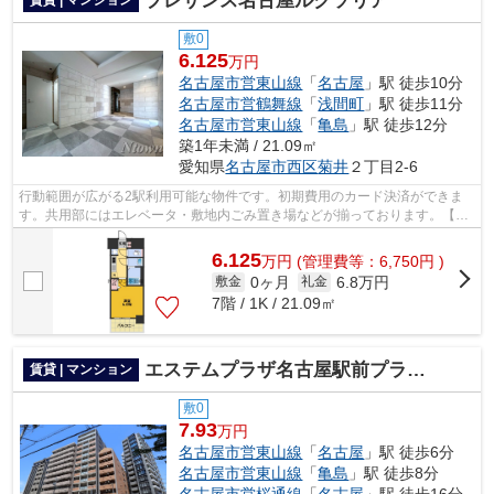
プレサンス名古屋ルクソリア
賃貸 | マンション
敷0
6.125
万円
名古屋市営東山線
「
名古屋
」駅 徒歩10分
名古屋市営鶴舞線
「
浅間町
」駅 徒歩11分
名古屋市営東山線
「
亀島
」駅 徒歩12分
築1年未満 / 21.09㎡
愛知県
名古屋市西区
菊井
２丁目2-6
行動範囲が広がる2駅利用可能な物件です。初期費用のカード決済ができま
す。共用部にはエレベータ・敷地内ごみ置き場などが揃っております。【完
成前物件】外観もキレイで設備が揃って...
6.125
万
円
(管理費等：6,750円 )
0ヶ月
6.8万円
敷金
礼金
7階 / 1K / 21.09㎡
エステムプラザ名古屋駅前プライムタワー
賃貸 | マンション
敷0
7.93
万円
名古屋市営東山線
「
名古屋
」駅 徒歩6分
名古屋市営東山線
「
亀島
」駅 徒歩8分