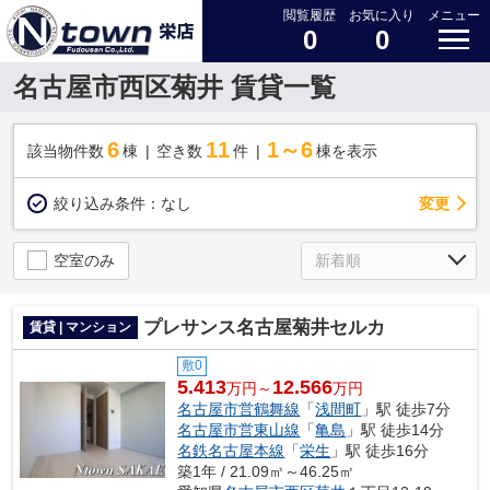
閲覧履歴
お気に入り
メニュー
0
0
名古屋市西区菊井 賃貸一覧
6
11
1～6
該当物件数
棟
空き数
件
棟を表示
変更
絞り込み条件：
なし
空室のみ
プレサンス名古屋菊井セルカ
賃貸 | マンション
敷0
5.413
12.566
万円～
万円
名古屋市営鶴舞線
「
浅間町
」駅 徒歩7分
名古屋市営東山線
「
亀島
」駅 徒歩14分
名鉄名古屋本線
「
栄生
」駅 徒歩16分
築1年 / 21.09㎡～46.25㎡