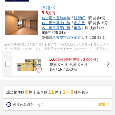
敷0
礼0
5.6
万円
名古屋市営鶴舞線
「
浅間町
」駅 徒歩8分
名古屋市営東山線
「
名古屋
」駅 徒歩15分
名古屋市営東山線
「
亀島
」駅 徒歩14分
築9年 / 25.34㎡
愛知県
名古屋市西区
菊井
１丁目28-23-1
建物の共用部にゴミ置き場があるので、外部の人にゴミを見られるなどのト
ラブル回避につながります。独創的なデザイナーズアパートで、ご好評いた
だいています。現在空家です。内見等...
5.6
万
円
(管理費等：3,000円 )
0ヶ月
0ヶ月
敷金
礼金
1階 / 1R / 25.34㎡
6
11
1～6
該当物件数
棟
空き数
件
棟を表示
変更
絞り込み条件：
なし