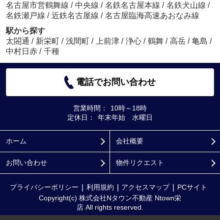
名古屋市営鶴舞線
/
中央線
/
名鉄名古屋本線
/
名鉄犬山線
/
名鉄瀬戸線
/
近鉄名古屋線
/
名古屋臨海高速あおなみ線
駅から探す
太閤通
/
新栄町
/
浅間町
/
上前津
/
浄心
/
鶴舞
/
高岳
/
亀島
/
中村日赤
/
千種
電話でお問い合わせ
営業時間：
10時～18時
定休日：
年末年始 水曜日
ホーム
会社概要
お問い合わせ
物件リクエスト
プライバシーポリシー
利用規約
アクセスマップ
PCサイト
Copyright(c) 株式会社Nタウン不動産 Ntown栄
店 All rights reserved.