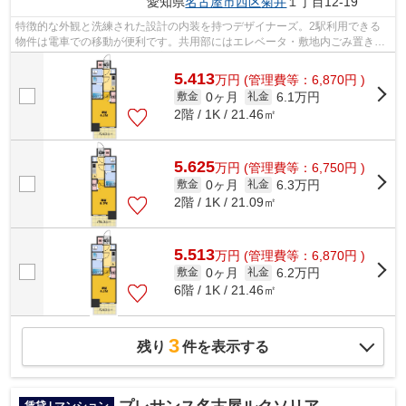
愛知県
名古屋市西区
菊井
１丁目12-19
特徴的な外観と洗練された設計の内装を持つデザイナーズ。2駅利用できる
物件は電車での移動が便利です。共用部にはエレベータ・敷地内ごみ置き場
などが備わっておりとても充実していま...
5.413
万
円
(管理費等：6,870円 )
0ヶ月
6.1万円
敷金
礼金
2階 / 1K / 21.46㎡
5.625
万
円
(管理費等：6,750円 )
0ヶ月
6.3万円
敷金
礼金
2階 / 1K / 21.09㎡
5.513
万
円
(管理費等：6,870円 )
0ヶ月
6.2万円
敷金
礼金
6階 / 1K / 21.46㎡
3
残り
件を表示する