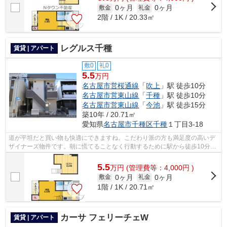
0ヶ月
0ヶ月
敷金
礼金
2階 / 1K / 20.33㎡
レグルス千種
賃貸 | アパート
敷0
礼0
5.5
万円
名古屋市営桜通線
「
吹上
」駅 徒歩10分
名古屋市営東山線
「
千種
」駅 徒歩10分
名古屋市営東山線
「
今池
」駅 徒歩15分
築10年 / 20.71㎡
愛知県
名古屋市千種区
千種
１丁目3-18
道が平坦だと買い物も快適にできますね。こだわり派の方も満足度の高いデ
ザイナーズ物件です。朝に慌てることなく行動するために駅から徒歩10分の
駅近物件はいかがでしょうか。クレジ...
5.5
万
円
(管理費等：4,000円 )
0ヶ月
0ヶ月
敷金
礼金
1階 / 1K / 20.71㎡
カーサ フェリーチェW
賃貸 | アパート