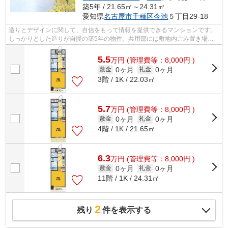
築5年 / 21.65㎡～24.31㎡
愛知県
名古屋市千種区
今池
５丁目29-18
造りとデザインに関して、自信をもって情報を提供できるマンションです。
しっかりとした造りが自慢の築5年の物件。共用部には敷地内ごみ置き場・
エレベータ2基など様々な設備やサービ...
5.5
万
円
(管理費等：8,000円 )
0ヶ月
0ヶ月
敷金
礼金
3階 / 1K / 22.03㎡
5.7
万
円
(管理費等：8,000円 )
0ヶ月
0ヶ月
敷金
礼金
4階 / 1K / 21.65㎡
6.3
万
円
(管理費等：8,000円 )
0ヶ月
0ヶ月
敷金
礼金
11階 / 1K / 24.31㎡
2
残り
件を表示する