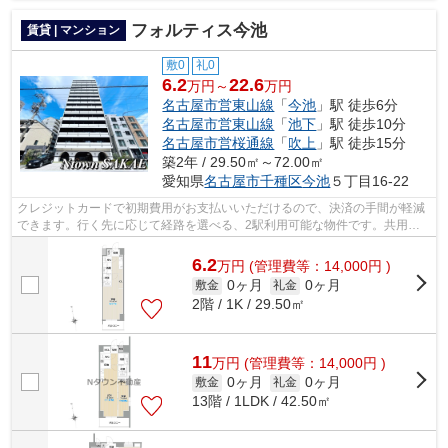
フォルティス今池
賃貸 | マンション
敷0
礼0
6.2
22.6
万円～
万円
名古屋市営東山線
「
今池
」駅 徒歩6分
名古屋市営東山線
「
池下
」駅 徒歩10分
名古屋市営桜通線
「
吹上
」駅 徒歩15分
築2年 / 29.50㎡～72.00㎡
愛知県
名古屋市千種区
今池
５丁目16-22
クレジットカードで初期費用がお支払いいただけるので、決済の手間が軽減
できます。行く先に応じて経路を選べる、2駅利用可能な物件です。共用部
には敷地内ごみ置き場・エレベータなど...
6.2
万
円
(管理費等：14,000円 )
0ヶ月
0ヶ月
敷金
礼金
2階 / 1K / 29.50㎡
11
万
円
(管理費等：14,000円 )
0ヶ月
0ヶ月
敷金
礼金
13階 / 1LDK / 42.50㎡