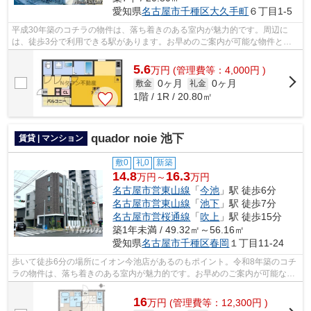
愛知県
名古屋市千種区
大久手町
６丁目1-5
平成30年築のコチラの物件は、落ち着きのある室内が魅力的です。周辺に
は、徒歩3分で利用できる駅があります。お早めのご案内が可能な物件とな
っておりますので、内見のご予約お待ちし...
5.6
万
円
(管理費等：4,000円 )
0ヶ月
0ヶ月
敷金
礼金
1階 / 1R / 20.80㎡
quador noie 池下
賃貸 | マンション
敷0
礼0
新築
14.8
16.3
万円～
万円
名古屋市営東山線
「
今池
」駅 徒歩6分
名古屋市営東山線
「
池下
」駅 徒歩7分
名古屋市営桜通線
「
吹上
」駅 徒歩15分
築1年未満 / 49.32㎡～56.16㎡
愛知県
名古屋市千種区
春岡
１丁目11-24
歩いて徒歩6分の場所にイオン今池店があるのもポイント。令和8年築のコチ
ラの物件は、落ち着きのある室内が魅力的です。お早めのご案内が可能な物
件となっておりますので、内見のご予...
16
万
円
(管理費等：12,300円 )