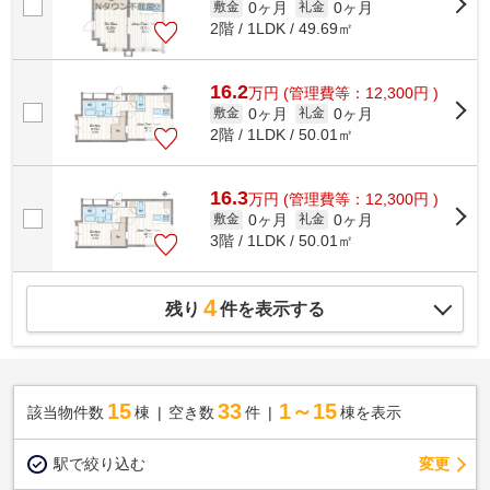
0ヶ月
0ヶ月
敷金
礼金
2階 / 1LDK / 49.69㎡
16.2
万
円
(管理費等：12,300円 )
0ヶ月
0ヶ月
敷金
礼金
2階 / 1LDK / 50.01㎡
16.3
万
円
(管理費等：12,300円 )
0ヶ月
0ヶ月
敷金
礼金
3階 / 1LDK / 50.01㎡
4
残り
件を表示する
15
33
1～15
該当物件数
棟
空き数
件
棟を表示
駅で絞り込む
変更