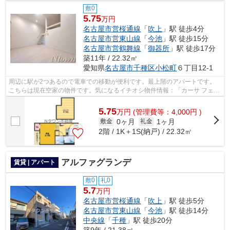
敷0
5.75
万円
名古屋市営桜通線
「
吹上
」駅 徒歩4分
名古屋市営東山線
「
今池
」駅 徒歩15分
名古屋市営鶴舞線
「
御器所
」駅 徒歩17分
築11年 / 22.32㎡
愛知県
名古屋市千種区
小松町
６丁目12-1
周辺に駅が2つあるので電車での移動が便利です。最上階のアパートです。
こちらは現在空家の物件です。気になるイチオシ物件情報：「カーサ フェリ
ーチェW」。できるだけ早めに不動産情...
5.75
万
円
(管理費等：4,000円 )
0ヶ月
1ヶ月
敷金
礼金
2階 / 1K＋1S(納戸) / 22.32㎡
アルファグランデ
賃貸 | アパート
敷0
礼0
5.7
万円
名古屋市営桜通線
「
吹上
」駅 徒歩5分
名古屋市営東山線
「
今池
」駅 徒歩14分
中央線
「
千種
」駅 徒歩20分