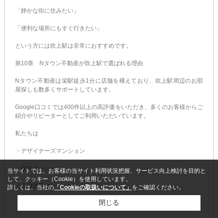
「静かな街に住みたい」
「便利な場所にもすぐ行きたい」
という方には吹上駅は非常におすすめです。
第10章 Nタウン不動産が吹上駅で選ばれる理由
Nタウン不動産は栄駅徒歩1分に店舗を構えており、吹上駅周辺のお部
屋探しも数多くサポートしています。
Google口コミでは400件以上の高評価をいただき、多くのお客様からご
紹介やリピーターとしてご利用いただいています。
私たちは
・デザイナーズマンション
・築浅マンション
当サイトでは、お客様の当サイト利用状況把握、サービス向上検討を目的と
して、クッキー（Cookie）を使用しています。
・分譲賃貸マンション
詳しくは、当社の
「Cookieの取扱いについて」
をご確認ください。
閉じる
・高級賃貸マンション