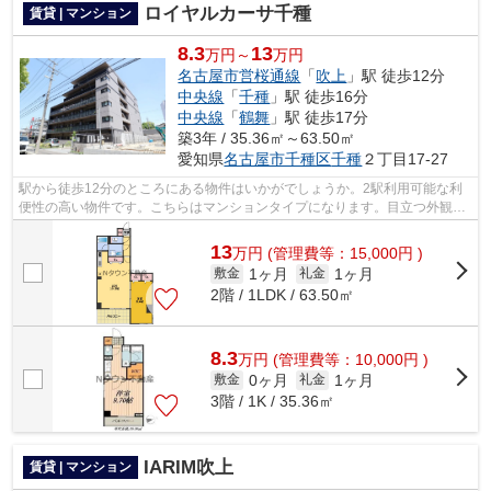
ロイヤルカーサ千種
賃貸 | マンション
8.3
13
万円～
万円
名古屋市営桜通線
「
吹上
」駅 徒歩12分
中央線
「
千種
」駅 徒歩16分
中央線
「
鶴舞
」駅 徒歩17分
築3年 / 35.36㎡～63.50㎡
愛知県
名古屋市千種区
千種
２丁目17-27
駅から徒歩12分のところにある物件はいかがでしょうか。2駅利用可能な利
便性の高い物件です。こちらはマンションタイプになります。目立つ外観と
洗練された設計の内装を持つデザイナー...
13
万
円
(管理費等：15,000円 )
1ヶ月
1ヶ月
敷金
礼金
2階 / 1LDK / 63.50㎡
8.3
万
円
(管理費等：10,000円 )
0ヶ月
1ヶ月
敷金
礼金
3階 / 1K / 35.36㎡
IARIM吹上
賃貸 | マンション