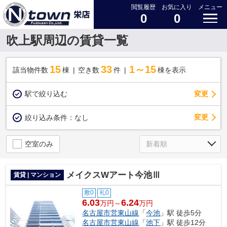
閲覧履歴
お気に入り
メニュー
0
0
吹上駅周辺の賃貸一覧
15
33
1～15
該当物件数
棟
空き数
件
棟を表示
駅で絞り込む
変更
変更
絞り込み条件：
なし
空室のみ
メイクスWアート今池Ⅲ
賃貸 | マンション
敷0
礼0
6.03
6.24
万円～
万円
名古屋市営東山線
「
今池
」駅 徒歩5分
名古屋市営東山線
「
池下
」駅 徒歩12分