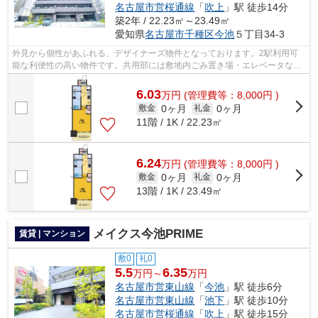
名古屋市営桜通線
「
吹上
」駅 徒歩14分
築2年 / 22.23㎡～23.49㎡
愛知県
名古屋市千種区
今池
５丁目34-3
外見から個性があふれる、デザイナーズ物件となっております。2駅利用可
能な利便性の高い物件です。共用部には敷地内ごみ置き場・エレベータなど
様々な設備やサービスが揃っているので...
6.03
万
円
(管理費等：8,000円 )
0ヶ月
0ヶ月
敷金
礼金
11階 / 1K / 22.23㎡
6.24
万
円
(管理費等：8,000円 )
0ヶ月
0ヶ月
敷金
礼金
13階 / 1K / 23.49㎡
メイクス今池PRIME
賃貸 | マンション
敷0
礼0
5.5
6.35
万円～
万円
名古屋市営東山線
「
今池
」駅 徒歩6分
名古屋市営東山線
「
池下
」駅 徒歩10分
名古屋市営桜通線
「
吹上
」駅 徒歩15分