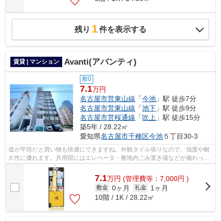
1
残り
件を表示する
Avanti(アバンティ)
賃貸 | マンション
敷0
7.1
万円
名古屋市営東山線
「
今池
」駅 徒歩7分
名古屋市営東山線
「
池下
」駅 徒歩9分
名古屋市営桜通線
「
吹上
」駅 徒歩15分
築5年 / 28.22㎡
愛知県
名古屋市千種区
今池
５丁目30-3
道が平坦だと買い物も快適にできますね。外観タイル張りなので、強度や耐
久性に優れます。共用部にはエレベータ・敷地内ごみ置き場などが備わって
おりとても充実しています。こちらは...
7.1
万
円
(管理費等：7,000円 )
0ヶ月
1ヶ月
敷金
礼金
10階 / 1K / 28.22㎡