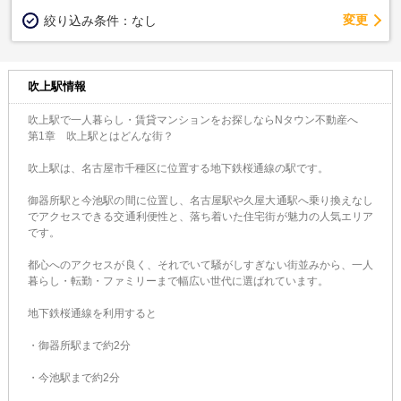
変更
絞り込み条件：
なし
吹上駅情報
吹上駅で一人暮らし・賃貸マンションをお探しならNタウン不動産へ
第1章 吹上駅とはどんな街？
吹上駅は、名古屋市千種区に位置する地下鉄桜通線の駅です。
御器所駅と今池駅の間に位置し、名古屋駅や久屋大通駅へ乗り換えなし
でアクセスできる交通利便性と、落ち着いた住宅街が魅力の人気エリア
です。
都心へのアクセスが良く、それでいて騒がしすぎない街並みから、一人
暮らし・転勤・ファミリーまで幅広い世代に選ばれています。
地下鉄桜通線を利用すると
・御器所駅まで約2分
・今池駅まで約2分