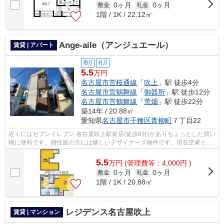
0ヶ月
0ヶ月
敷金
礼金
1階 / 1K / 22.12㎡
Ange-aile（アンジュエール）
賃貸 | アパート
敷0
礼0
5.5
万円
名古屋市営桜通線
「
吹上
」駅 徒歩4分
名古屋市営鶴舞線
「
御器所
」駅 徒歩12分
名古屋市営鶴舞線
「
荒畑
」駅 徒歩22分
築14年 / 20.88㎡
愛知県
名古屋市千種区
青柳町
７丁目22
近くにはセブンイレブン 名古屋吹上駅前店(徒歩6分)がありちょっとした買い
物に便利です。個性派の方には嬉しいデザイナーズ物件です。現在空家とな
っておりますので、お早めのご入居...
5.5
万
円
(管理費等：4,000円 )
0ヶ月
0ヶ月
敷金
礼金
1階 / 1K / 20.88㎡
レジデンス名古屋吹上
賃貸 | マンション