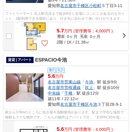
築9年 / 21.38㎡
愛知県
名古屋市千種区
小松町
５丁目3-11
ファミリーマート 吹上駅北店まで徒歩6分と近場にコンビニがあるのもポイ
ント。2駅利用できる場所にあり、行き先に合わせて使い分けができます。
こちらの物件は現在空家です。こだわり...
5.7
万
円
(管理費等：4,000円 )
0ヶ月
0ヶ月
敷金
礼金
2階 / 1K / 21.38㎡
ESPACIO今池
賃貸 | アパート
敷0
礼0
5.6
万円
名古屋市営東山線
「
今池
」駅 徒歩9分
名古屋市営桜通線
「
吹上
」駅 徒歩10分
中央線
「
千種
」駅 徒歩12分
築11年 / 22.12㎡
愛知県
名古屋市千種区
今池
３丁目28-9-1
家から378mのところに名古屋今池郵便局があります。駅まで平坦な場所で
移動もラクな物件です。こちらの物件はアパートです。「ESPACIO今池」の
ここがイチオシ。できるだけ早めに不動産...
5.6
万
円
(管理費等：4,000円 )