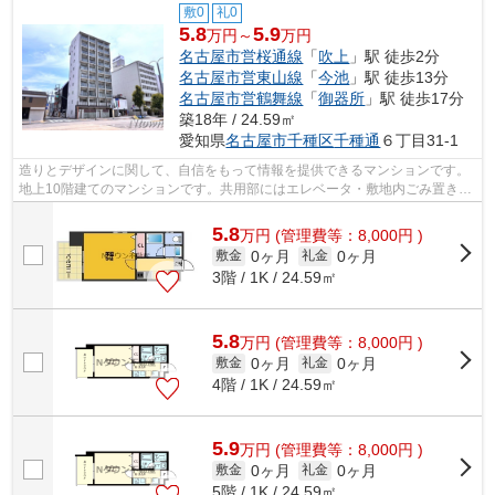
敷0
礼0
5.8
5.9
万円～
万円
名古屋市営桜通線
「
吹上
」駅 徒歩2分
名古屋市営東山線
「
今池
」駅 徒歩13分
名古屋市営鶴舞線
「
御器所
」駅 徒歩17分
築18年 / 24.59㎡
愛知県
名古屋市千種区
千種通
６丁目31-1
造りとデザインに関して、自信をもって情報を提供できるマンションです。
地上10階建てのマンションです。共用部にはエレベータ・敷地内ごみ置き場
などが揃っております。現在空家なの...
5.8
万
円
(管理費等：8,000円 )
0ヶ月
0ヶ月
敷金
礼金
3階 / 1K / 24.59㎡
5.8
万
円
(管理費等：8,000円 )
0ヶ月
0ヶ月
敷金
礼金
4階 / 1K / 24.59㎡
5.9
万
円
(管理費等：8,000円 )
0ヶ月
0ヶ月
敷金
礼金
5階 / 1K / 24.59㎡