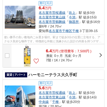
敷0
礼0
6.4
万円
名古屋市営桜通線
「
吹上
」駅 徒歩3分
名古屋市営東山線
「
今池
」駅 徒歩15分
名古屋市営鶴舞線
「
御器所
」駅 徒歩16分
築6年 / 24.70㎡
愛知県
名古屋市千種区
千種
３丁目39-15
使い勝手の良い敷地内ごみ置き場付。駅まで徒歩3分の位置に立地する、ア
クセス良好な物件です。特徴的な外観と洗練された設計の内装を持つデザイ
ナーズ。当社イチオシの物件の「IARIM...
6.4
万
円
(管理費等：7,500円 )
0ヶ月
0ヶ月
敷金
礼金
7階 / 1K / 24.70㎡
ハーモニーテラス大久手町
賃貸 | アパート
敷0
礼0
5.6
万円
名古屋市営桜通線
「
吹上
」駅 徒歩3分
名古屋市営東山線
「
今池
」駅 徒歩14分
中央線
「
千種
」駅 徒歩20分
築7年 / 20.80㎡