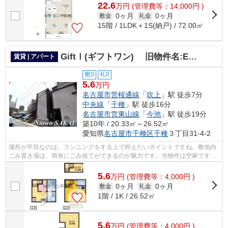
22.6
万
円
(管理費等：14,000円 )
0ヶ月
0ヶ月
敷金
礼金
15階 / 1LDK＋1S(納戸) / 72.00㎡
GiftⅠ(ギフトワン) 旧物件名:EMブランドール
賃貸 | アパート
敷0
礼0
5.6
万円
名古屋市営桜通線
「
吹上
」駅 徒歩7分
中央線
「
千種
」駅 徒歩16分
名古屋市営東山線
「
今池
」駅 徒歩19分
築10年 / 20.33㎡～26.52㎡
愛知県
名古屋市千種区
千種
３丁目31-4-2
場所が平坦なのは、ランニングをする上で抑えたいポイントですね。敷地内
ごみ置き場は、簡単にごみ捨てができるのが魅力です。当物件は空家ですの
で、内覧もスムーズです。新着情報：G...
5.6
万
円
(管理費等：4,000円 )
0ヶ月
0ヶ月
敷金
礼金
1階 / 1K / 26.52㎡
5.6
万
円
(管理費等：4,000円 )