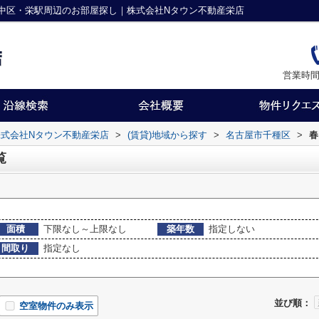
中区・栄駅周辺のお部屋探し｜株式会社Nタウン不動産栄店
営業時間
式会社Nタウン不動産栄店
>
(賃貸)地域から探す
>
名古屋市千種区
>
春
覧
面積
下限なし～上限なし
築年数
指定しない
間取り
指定なし
並び順：
空室物件のみ表示