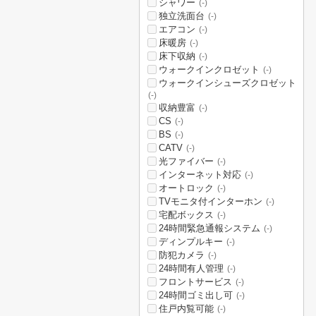
シャワー
(-)
独立洗面台
(-)
エアコン
(-)
床暖房
(-)
床下収納
(-)
ウォークインクロゼット
(-)
ウォークインシューズクロゼット
(-)
収納豊富
(-)
CS
(-)
BS
(-)
CATV
(-)
光ファイバー
(-)
インターネット対応
(-)
オートロック
(-)
TVモニタ付インターホン
(-)
宅配ボックス
(-)
24時間緊急通報システム
(-)
ディンプルキー
(-)
防犯カメラ
(-)
24時間有人管理
(-)
フロントサービス
(-)
24時間ゴミ出し可
(-)
住戸内覧可能
(-)