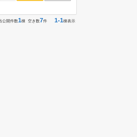
1
7
1-1
当公開件数
棟 空き数
件
棟表示