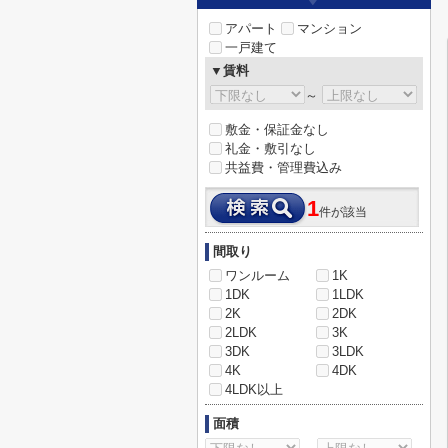
アパート
マンション
一戸建て
▼賃料
～
敷金・保証金なし
礼金・敷引なし
共益費・管理費込み
1
件が該当
間取り
ワンルーム
1K
1DK
1LDK
2K
2DK
2LDK
3K
3DK
3LDK
4K
4DK
4LDK以上
面積