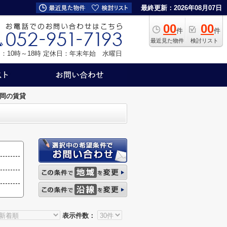
最終更新：2026年08月07日
00
00
件
件
最近見た物件
検討リスト
：10時～18時
定休日：年末年始 水曜日
岡の賃貸
表示件数：