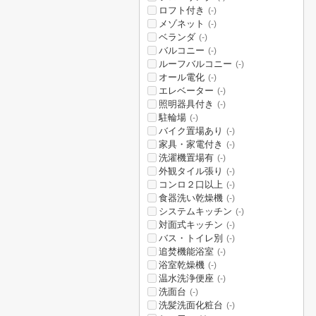
ロフト付き
(-)
メゾネット
(-)
ベランダ
(-)
バルコニー
(-)
ルーフバルコニー
(-)
オール電化
(-)
エレベーター
(-)
照明器具付き
(-)
駐輪場
(-)
バイク置場あり
(-)
家具・家電付き
(-)
洗濯機置場有
(-)
外観タイル張り
(-)
コンロ２口以上
(-)
食器洗い乾燥機
(-)
システムキッチン
(-)
対面式キッチン
(-)
バス・トイレ別
(-)
追焚機能浴室
(-)
浴室乾燥機
(-)
温水洗浄便座
(-)
洗面台
(-)
洗髪洗面化粧台
(-)