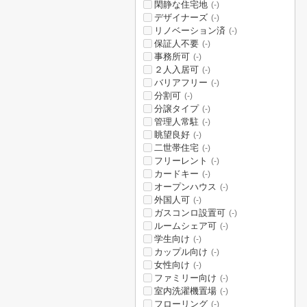
閑静な住宅地
(-)
デザイナーズ
(-)
リノベーション済
(-)
保証人不要
(-)
事務所可
(-)
２人入居可
(-)
バリアフリー
(-)
分割可
(-)
分譲タイプ
(-)
管理人常駐
(-)
眺望良好
(-)
二世帯住宅
(-)
フリーレント
(-)
カードキー
(-)
オープンハウス
(-)
外国人可
(-)
ガスコンロ設置可
(-)
ルームシェア可
(-)
学生向け
(-)
カップル向け
(-)
女性向け
(-)
ファミリー向け
(-)
室内洗濯機置場
(-)
フローリング
(-)