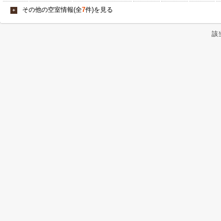
その他の空室情報(全
7
件)を見る
+
該