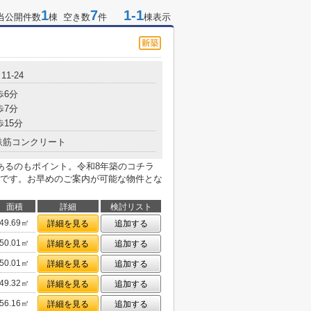
1
7
1-1
当公開件数
棟 空き数
件
棟表示
1-24
歩6分
歩7分
歩15分
鉄筋コンクリート
あるのもポイント。令和8年築のコチラ
です。お早めのご案内が可能な物件とな
面積
詳細
検討リスト
49.69㎡
詳細を見る
追加する
50.01㎡
詳細を見る
追加する
50.01㎡
詳細を見る
追加する
49.32㎡
詳細を見る
追加する
56.16㎡
詳細を見る
追加する