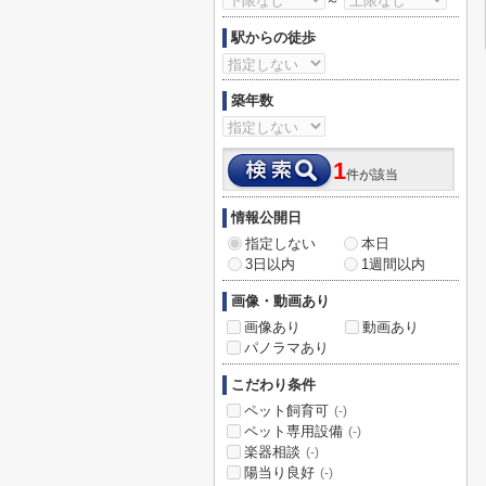
～
駅からの徒歩
築年数
1
件が該当
情報公開日
指定しない
本日
3日以内
1週間以内
画像・動画あり
画像あり
動画あり
パノラマあり
こだわり条件
ペット飼育可
(-)
ペット専用設備
(-)
楽器相談
(-)
陽当り良好
(-)