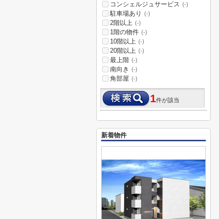
コンシェルジュサービス
(-)
駐車場あり
(-)
2階以上
(-)
1階の物件
(-)
10階以上
(-)
20階以上
(-)
最上階
(-)
南向き
(-)
角部屋
(-)
1
件が該当
新着物件