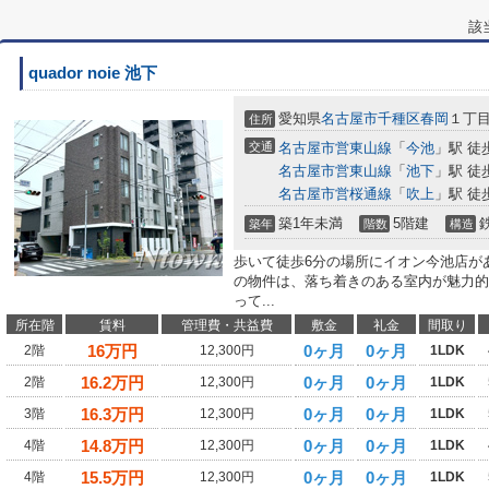
該
quador noie 池下
愛知県
名古屋市千種区
春岡
１丁目1
住所
交通
名古屋市営東山線
「
今池
」駅 徒
名古屋市営東山線
「
池下
」駅 徒
名古屋市営桜通線
「
吹上
」駅 徒
築1年未満
5階建
築年
階数
構造
歩いて徒歩6分の場所にイオン今池店が
の物件は、落ち着きのある室内が魅力的
って...
所在階
賃料
管理費・共益費
敷金
礼金
間取り
16
万円
0ヶ月
0ヶ月
2階
12,300円
1LDK
16.2
万円
0ヶ月
0ヶ月
2階
12,300円
1LDK
16.3
万円
0ヶ月
0ヶ月
3階
12,300円
1LDK
14.8
万円
0ヶ月
0ヶ月
4階
12,300円
1LDK
15.5
万円
0ヶ月
0ヶ月
4階
12,300円
1LDK