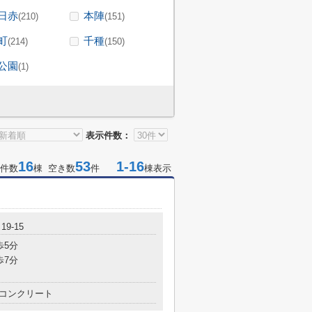
日赤
本陣
(210)
(151)
町
千種
(214)
(150)
公園
(1)
表示件数：
16
53
1-16
件数
棟 空き数
件
棟表示
9-15
歩5分
歩7分
コンクリート