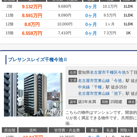
9.132
万円
0ヶ月
2階
9,680円
10.1万円
1LDK
8.591
万円
0ヶ月
11階
9,090円
9.5万円
1LDK
8.8
万円
0ヶ月
12階
10,000円
1ヶ月
1LDK
6.559
万円
0ヶ月
15階
7,410円
7.3万円
1K
プレサンスレイズ千種今池Ⅱ
愛知県
名古屋市千種区
今池
５丁目2
住所
交通
名古屋市営東山線
「
今池
」駅 徒
中央線
「
千種
」駅 徒歩15分
名古屋市営東山線
「
池下
」駅 徒
築1年未満
15階建
築年
階数
構造
こちらの物件はマンションです。開放的
りが良く満足できる物件です。共用部に
揃...
所在階
賃料
管理費・共益費
敷金
礼金
間取り