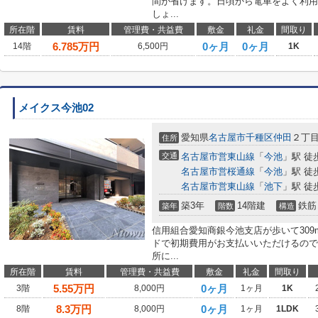
間が省けます。日頃から電車をよく利用
しょ...
所在階
賃料
管理費・共益費
敷金
礼金
間取り
6.785
万円
0ヶ月
0ヶ月
14階
6,500円
1K
メイクス今池02
愛知県
名古屋市千種区
仲田
２丁目1
住所
交通
名古屋市営東山線
「
今池
」駅 徒
名古屋市営桜通線
「
今池
」駅 徒
名古屋市営東山線
「
池下
」駅 徒
築3年
14階建
鉄筋
築年
階数
構造
信用組合愛知商銀今池支店が歩いて30
ドで初期費用がお支払いいただけるので
所に...
所在階
賃料
管理費・共益費
敷金
礼金
間取り
5.55
万円
0ヶ月
3階
8,000円
1ヶ月
1K
8.3
万円
0ヶ月
8階
8,000円
1ヶ月
1LDK