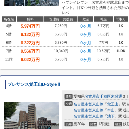
セブンイレブン 名古屋今池駅北店まで
イント。目立つ外観と洗練された設計の
レベ...
所在階
賃料
管理費・共益費
敷金
礼金
間取り
5.974
万円
0ヶ月
4階
7,260円
6.7万円
1K
6.122
万円
0ヶ月
5階
6,780円
6.8万円
1K
6.322
万円
0ヶ月
6階
6,780円
7万円
1K
9.566
万円
0ヶ月
7階
10,340円
10.6万円
1LDK
6.022
万円
0ヶ月
11階
6,780円
6.7万円
1K
プレサンス覚王山D-StyleⅡ
愛知県
名古屋市千種区
末盛通
３丁
住所
交通
名古屋市営東山線
「
覚王山
」駅 
名古屋市営東山線
「
本山
」駅 徒
名古屋市営東山線
「
池下
」駅 徒
築20年
13階建
鉄
築年
階数
構造