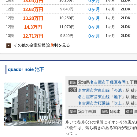
13.04
万円
0ヶ月
10階
10,250円
1ヶ月
2LDK
12.62
万円
0ヶ月
12階
9,840円
1ヶ月
2LDK
13.28
万円
0ヶ月
12階
10,250円
1ヶ月
2LDK
14.3
万円
0ヶ月
12階
11,070円
1ヶ月
2LDK
12.71
万円
0ヶ月
13階
9,840円
1ヶ月
2LDK
その他の空室情報(全
8
件)を見る
+
quador noie 池下
愛知県
名古屋市千種区
春岡
１丁目1
住所
交通
名古屋市営東山線
「
今池
」駅 徒
名古屋市営東山線
「
池下
」駅 徒
名古屋市営桜通線
「
吹上
」駅 徒
築1年未満
5階建
築年
階数
構造
歩いて徒歩6分の場所にイオン今池店が
の物件は、落ち着きのある室内が魅力的
って...