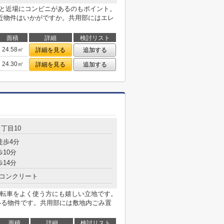
分と近場にコンビニがあるのもポイント。
近物件はいかがですか。共用部にはエレ
面積
詳細
検討リスト
24.58㎡
詳細を見る
追加する
24.30㎡
詳細を見る
追加する
丁目10
徒歩4分
歩10分
歩14分
コンクリート
転車をよく使う方にも嬉しい立地です。
ている物件です。共用部には敷地内ごみ置
面積
詳細
検討リスト