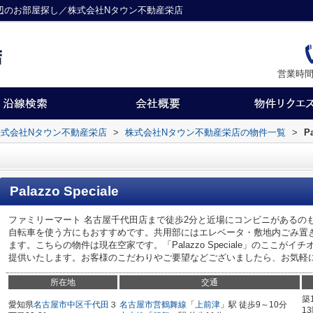
・栄駅周辺のお部屋探し／株式会社Nタウン不動産栄店
営業時間
式会社Nタウン不動産栄店
>
株式会社Nタウン不動産栄店の物件一覧
>
P
Palazzo Speciale
ファミリーマート 名古屋千代田店まで徒歩2分と近場にコンビニがあるの
自転車を使う方にもおすすめです。共用部にはエレベータ・敷地内ごみ置
ます。こちらの物件は現在空家です。「Palazzo Speciale」のここ
提供いたします。お客様のこだわりやご要望などございましたら、お気軽
所在地
交通
築
愛知県
名古屋市中区
千代田
３
名古屋市営鶴舞線
「
上前津
」駅 徒歩9～10分
1