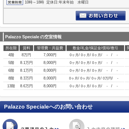
10時～18時 定休日:年末年始 水曜日
Palazzo Speciale
の空室情報
所在階
賃料
管理費・共益費
敷金/礼金/保証金/償却/敷引
4階
8万円
7,000円
/
/
/
/
0ヶ月
0ヶ月
0ヶ月
-
-
5階
8.1万円
8,000円
/
/
/
/
0ヶ月
0ヶ月
0ヶ月
-
-
6階
8.1万円
8,000円
/
/
/
/
0ヶ月
0ヶ月
0ヶ月
-
-
8階
8.3万円
8,000円
/
/
/
/
0ヶ月
0ヶ月
0ヶ月
0万円
-
13階
8.6万円
8,000円
/
/
/
/
0ヶ月
0ヶ月
0ヶ月
-
-
Palazzo Speciale
へのお問い合わせ