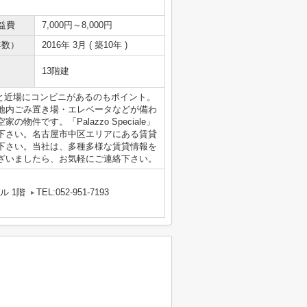
益費
7,000円～8,000円
年数）
2016年 3月 ( 築10年 )
13階建
と近場にコンビニがあるのもポイント。
地内ごみ置き場・エレベータなどが備わ
件です。「Palazzo Speciale」
下さい。名古屋市中区エリアにある賃貸
下さい。当社は、多種多様な賃貸情報を
ざいましたら、お気軽にご連絡下さい。
ル 1階
TEL:052-951-7193