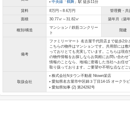
中央線
「
鶴舞
」駅 徒歩11分
賃料
8万円～8.6万円
管理費・共
面積
30.77㎡～31.82㎡
築年月（築
マンション / 鉄筋コンクリー
種別/構造
階建
ト
ファミリーマート 名古屋千代田店まで徒歩2分
こちらの物件はマンションです。共用部には敷
っておりとても充実しています。こちらは現在空家の物
備考
の物件情報をお探しならお気軽にお問い合わせ
情報のことなら、地域に密着した当社へお任せ
取り扱っております。ご要望や不明な点などご
株式会社Nタウン不動産 Ntown栄店
愛知県名古屋市中区錦３丁目14-15 オークラビ
取扱会社
愛知県知事 (2) 第24292号