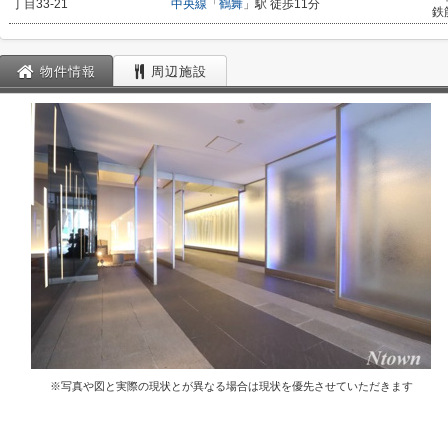
丁目33-21
中央線
「
鶴舞
」駅 徒歩11分
鉄
物件情報
周辺施設
※写真や図と実際の現状とが異なる場合は現状を優先させていただきます