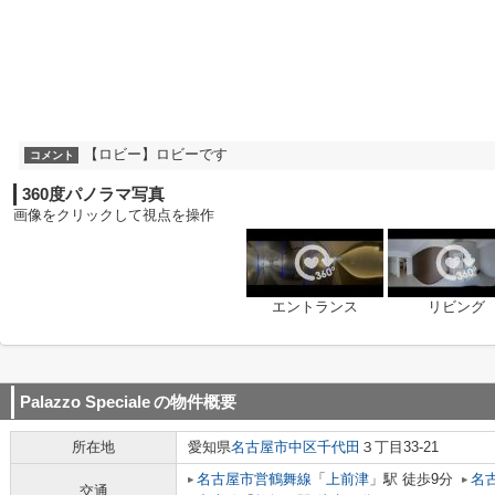
【ロビー】ロビーです
コメント
360度パノラマ写真
画像をクリックして視点を操作
エントランス
リビング
Palazzo Speciale
の物件概要
所在地
愛知県
名古屋市中区
千代田
３丁目33-21
名古屋市営鶴舞線
「
上前津
」駅 徒歩9分
名
交通