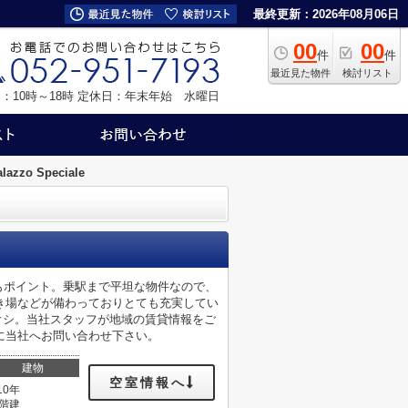
最終更新：2026年08月06日
00
00
件
件
最近見た物件
検討リスト
：10時～18時
定休日：年末年始 水曜日
alazzo Speciale
もポイント。乗駅まで平坦な物件なので、
き場などが備わっておりとても充実してい
がイチオシ。当社スタッフが地域の賃貸情報をご
に当社へお問い合わせ下さい。
建物
空室情報へ
10年
3階建