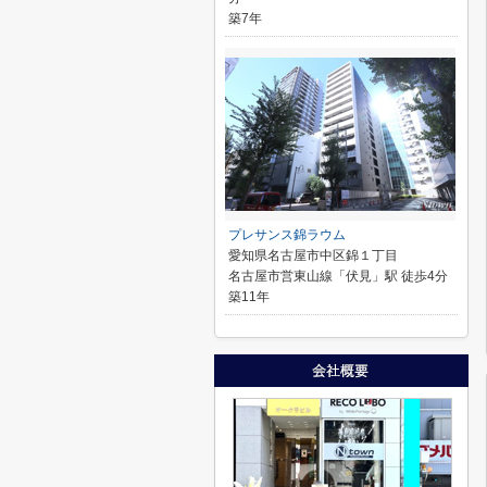
築7年
プレサンス錦ラウム
愛知県名古屋市中区錦１丁目
名古屋市営東山線「伏見」駅 徒歩4分
築11年