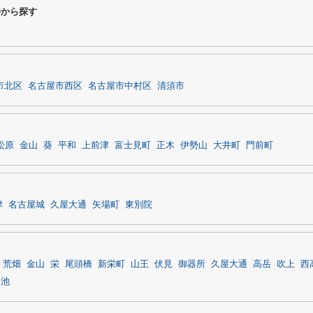
条件から探す
市北区
名古屋市西区
名古屋市中村区
清須市
松原
金山
葵
平和
上前津
富士見町
正木
伊勢山
大井町
門前町
津
名古屋城
久屋大通
矢場町
東別院
荒畑
金山
栄
尾頭橋
新栄町
山王
伏見
御器所
久屋大通
高岳
吹上
西
今池