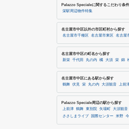
Palazzo Specialeに関するこだわり
栄駅周辺物件特集
名古屋市中区以外の市区町村から探す
名古屋市千種区
名古屋市東区
名古屋
名古屋市中区の町名から探す
新栄
千代田
丸の内
橘
大須
栄
錦
名古屋市中区にある駅から探す
鶴舞
伏見
栄
丸の内
大須観音
上前
Palazzo Speciale周辺の駅から探す
上前津
鶴舞
東別院
矢場町
大須観音
ささしまライブ
国際センター
米野