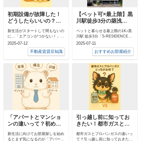
初期設備が故障した！
【ペット可×最上階】黒
どうしたらいいの？賃
川駅徒歩3分の築浅
貸トラブルの正しい対
1K！快適＆安心のひと
新生活がスタートして間もないの
ペットと暮らせる最上階の1K♪黒
処法
り暮らしに◎
に…「エアコンがつかない！」
川駅 徒歩3分「S-RESIDENCE黒
「お湯が出ない！」「コンロが反
川本通一丁目」名城線「黒川」...
2025-07-12
2025-07-11
応しない！」...
不動産賃貸豆知識
おすすめお部屋紹介
「アパートとマンショ
引っ越し前に知ってお
ンの違いって？初めて
きたい！都市ガスとプ
の一人暮らしに役立つ
ロパンガスの違いを徹
新生活に向けてお部屋探しを始め
都市ガスとプロパンガスの違いっ
基礎知識」
底解説
るとまず気になるのが「アパート
て？引っ越し前に知っておきたい