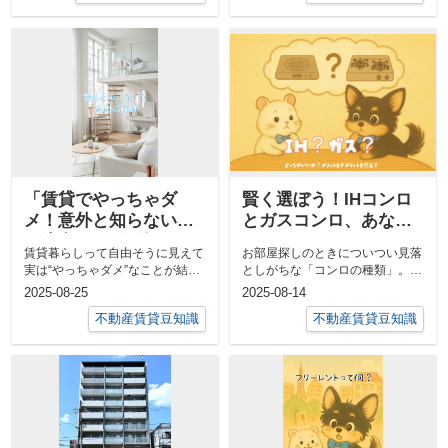
「賃貸でやっちゃダ
賢く選ぼう！IHコンロ
メ！意外と知らない？
とガスコンロ、あなた
要注意なNG行動」
にぴったりのキッチン
賃貸暮らしって自由そうに見えて
お部屋探しのときについつい見落
はどっち？
実は“やっちゃダメ”なことが結構
としがちな「コンロの種類」。で
あります。知らずにやってしまう
も実は、IHコンロとガスコンロで
2025-08-25
2025-08-14
と退去時...
は使い勝...
不動産賃貸豆知識
不動産賃貸豆知識