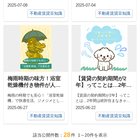
とマンションの違い」名前はよく
ポイントお部屋探しをしている
2025-07-08
2025-07-04
聞くけど、...
と、物件情報...
不動産賃貸豆知識
不動産賃貸豆知識
梅雨時期の味方！浴室
【賃貸の契約期間が2
乾燥機付き物件が人気
年】ってことは…2年間
な理由とは？
は絶対住まなきゃいけ
梅雨の時期でも安心！「浴室乾燥
【賃貸の契約期間が2年】ってこ
ないの？
機」で快適生活。ジメジメとした
とは…2年間は絶対住まなきゃい
梅雨の季節。「洗濯物が乾かな
けないの？「契約期間は2年」
2025-06-27
2025-06-22
い」「部屋干...
――賃貸物件...
不動産賃貸豆知識
不動産賃貸豆知識
28
該当公開件数：
件
1～20
件を表示