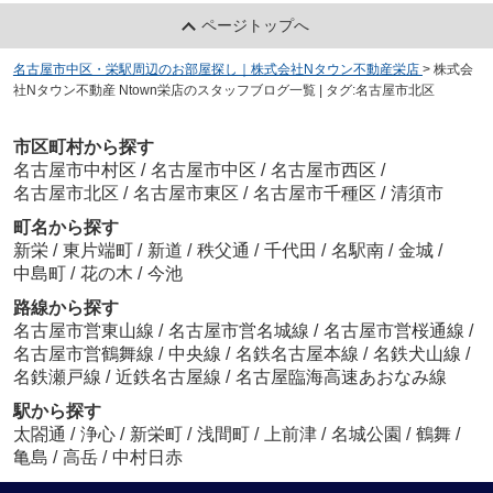
ページトップへ
名古屋市中区・栄駅周辺のお部屋探し｜株式会社Nタウン不動産栄店
>
株式会
社Nタウン不動産 Ntown栄店のスタッフブログ一覧 | タグ:名古屋市北区
市区町村から探す
名古屋市中村区
/
名古屋市中区
/
名古屋市西区
/
名古屋市北区
/
名古屋市東区
/
名古屋市千種区
/
清須市
町名から探す
新栄
/
東片端町
/
新道
/
秩父通
/
千代田
/
名駅南
/
金城
/
中島町
/
花の木
/
今池
路線から探す
名古屋市営東山線
/
名古屋市営名城線
/
名古屋市営桜通線
/
名古屋市営鶴舞線
/
中央線
/
名鉄名古屋本線
/
名鉄犬山線
/
名鉄瀬戸線
/
近鉄名古屋線
/
名古屋臨海高速あおなみ線
駅から探す
太閤通
/
浄心
/
新栄町
/
浅間町
/
上前津
/
名城公園
/
鶴舞
/
亀島
/
高岳
/
中村日赤