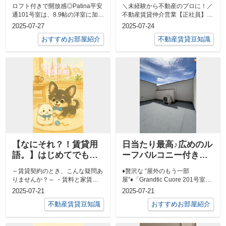
ザイナーズ1R【Patina
る。」不動産営業スタ
ロフト付きで開放感◎Patina平安
＼未経験から不動産のプロに！／
平安通101】
ッフ募集！
通101号室は、8.9帖の洋室に加え
不動産賃貸仲介営業【正社員】2
て広々とした6.5帖のロフト...
名募集！名古屋市中区錦3丁目に
2025-07-27
2025-07-24
ある当社で...
おすすめお部屋紹介
不動産賃貸豆知識
【なにそれ？！賃貸用
日当たり最高♪広めのル
語。】はじめてでもわ
ーフバルコニー付き
かる！賃料・共益費・
1LDK「Grandtic Cuore
～賃貸契約のとき、こんな疑問あ
♦贅沢な “屋外のもう一部
敷金・礼金・保証金・
201号室」
りませんか？～ ・賃料と家賃っ
屋”♦「Grandtic Cuore 201号室」
敷引のキホン
て違うの？ ・敷金っ...
の最大の特徴はルーフバル...
2025-07-21
2025-07-21
不動産賃貸豆知識
おすすめお部屋紹介