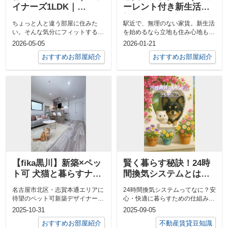
イナーズ1LDK｜
ーレント付き新生活応
GRANDTIC
援CPの1DK《ハーモニ
ちょっと人と違う部屋に住みた
駅近で、無理のない家賃。新生活
nakasugichou
ーテラス城東町II》
い。そんな気分にフィットするの
を始めるなら立地も住み心地も妥
がこのデザイナーズ1LDK。
協したくない。そんな想いにちょ
2026-05-05
2026-01-21
「GRANDT...
うどいいの...
おすすめお部屋紹介
おすすめお部屋紹介
【fika黒川】新築×ペッ
賢く暮らす秘訣！24時
ト可 犬猫と暮らすナチ
間換気システムとは？
ュラルデザインの1LDK
換気扇との違いもわか
名古屋市北区・志賀本通エリアに
24時間換気システムってなに？安
｜名古屋市北区・黒川
りやすく解説
待望のペット可新築デザイナーズ
心・快適に暮らすための仕組み
エリア
が登場その名も「fika黒川（フィ
「換気って窓を開けることじゃな
2025-10-31
2025-09-05
ーカ ...
いの？」そ...
おすすめお部屋紹介
不動産賃貸豆知識