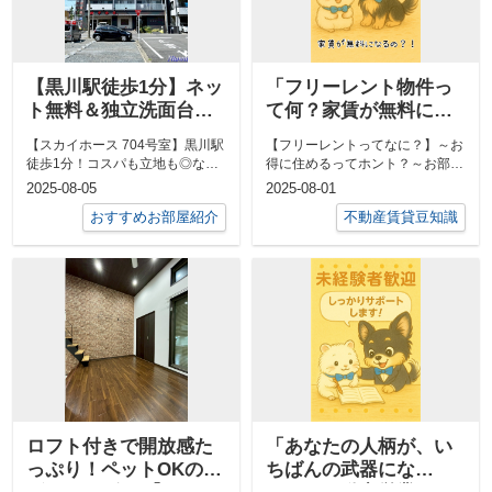
【黒川駅徒歩1分】ネッ
「フリーレント物件っ
ト無料＆独立洗面台付
て何？家賃が無料にな
き！スカイホース704号
るって本当？」
【スカイホース 704号室】黒川駅
【フリーレントってなに？】～お
室の駅近快適ひとり暮
徒歩1分！コスパも立地も◎な一
得に住めるってホント？～お部屋
らし
人暮らしスタートにぴったりの
探しをしているとときどき目にす
2025-08-05
2025-08-01
1K物件...
る言葉――...
おすすめお部屋紹介
不動産賃貸豆知識
ロフト付きで開放感た
「あなたの人柄が、い
っぷり！ペットOKのデ
ちばんの武器にな