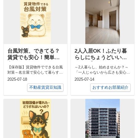
台風対策、できてる？
2人入居OK！ふたり暮
賃貸でも安心！簡単安
らしにちょうどいい
心ガイド
1LDK【Grandtic
【保存版】賃貸物件でできる台風
～2人暮らし、始めませんか？～
Nagoya Castle 105号
対策～名古屋で安心して暮らすた
「一人じゃないから広さも安心感
室】
めに～台風シーズンが近づくと毎
も大切」そんなふたりにぴったり
2025-07-18
2025-07-14
年ニュース...
のお部屋が...
不動産賃貸豆知識
おすすめお部屋紹介