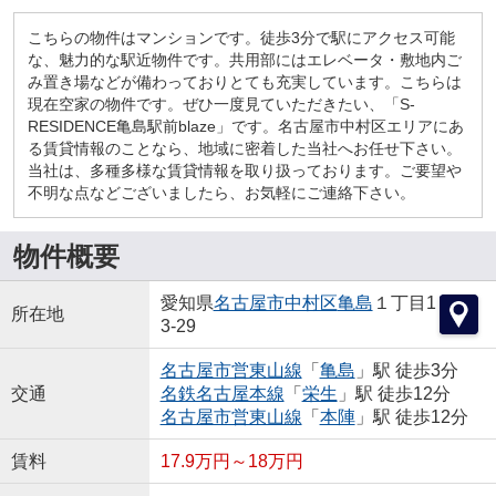
こちらの物件はマンションです。徒歩3分で駅にアクセス可能
な、魅力的な駅近物件です。共用部にはエレベータ・敷地内ご
み置き場などが備わっておりとても充実しています。こちらは
現在空家の物件です。ぜひ一度見ていただきたい、「S-
RESIDENCE亀島駅前blaze」です。名古屋市中村区エリアにあ
る賃貸情報のことなら、地域に密着した当社へお任せ下さい。
当社は、多種多様な賃貸情報を取り扱っております。ご要望や
不明な点などございましたら、お気軽にご連絡下さい。
物件概要
愛知県
名古屋市中村区
亀島
１丁目1
所在地
3-29
名古屋市営東山線
「
亀島
」駅 徒歩3分
交通
名鉄名古屋本線
「
栄生
」駅 徒歩12分
名古屋市営東山線
「
本陣
」駅 徒歩12分
賃料
17.9万円～18万円