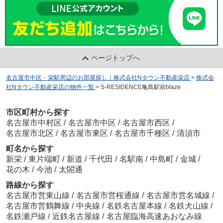
ページトップへ
名古屋市中区・栄駅周辺のお部屋探し｜株式会社Nタウン不動産栄店
>
株式会
社Nタウン不動産栄店の物件一覧
>
S-RESIDENCE亀島駅前blaze
市区町村から探す
名古屋市中村区
/
名古屋市中区
/
名古屋市西区
/
名古屋市北区
/
名古屋市東区
/
名古屋市千種区
/
清須市
町名から探す
新栄
/
東片端町
/
新道
/
千代田
/
名駅南
/
中島町
/
金城
/
花の木
/
今池
/
太閤通
路線から探す
名古屋市営東山線
/
名古屋市営桜通線
/
名古屋市営名城線
/
名古屋市営鶴舞線
/
中央線
/
名鉄名古屋本線
/
名鉄犬山線
/
名鉄瀬戸線
/
近鉄名古屋線
/
名古屋臨海高速あおなみ線