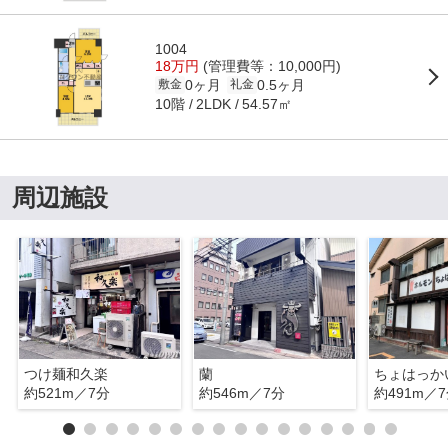
1004
18万円
(管理費等：10,000円)
0ヶ月
0.5ヶ月
敷金
礼金
10階
54.57㎡
2LDK
周辺施設
つけ麺和久楽
蘭
ちょはっか
約521m／7分
約546m／7分
約491m／