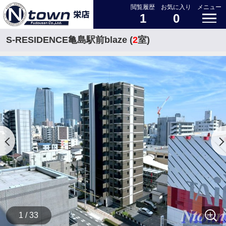
閲覧履歴
お気に入り
メニュー
1
0
S-RESIDENCE亀島駅前blaze (
2
室)
1 / 33