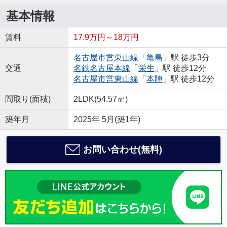
基本情報
賃料
17.9万円～18万円
名古屋市営東山線
「
亀島
」駅 徒歩3分
交通
名鉄名古屋本線
「
栄生
」駅 徒歩12分
名古屋市営東山線
「
本陣
」駅 徒歩12分
間取り(面積)
2LDK(54.57㎡)
築年月
2025年 5月(築1年)
お問い合わせ(無料)