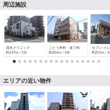
周辺施設
清水クリニック
ごとう外科・皮フ科
約137m／2分
約201m／3分
約221m／
エリアの近い物件