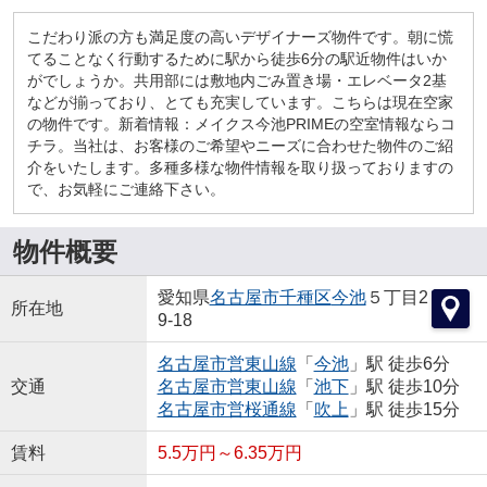
こだわり派の方も満足度の高いデザイナーズ物件です。朝に慌
てることなく行動するために駅から徒歩6分の駅近物件はいか
がでしょうか。共用部には敷地内ごみ置き場・エレベータ2基
などが揃っており、とても充実しています。こちらは現在空家
の物件です。新着情報：メイクス今池PRIMEの空室情報ならコ
チラ。当社は、お客様のご希望やニーズに合わせた物件のご紹
介をいたします。多種多様な物件情報を取り扱っておりますの
で、お気軽にご連絡下さい。
物件概要
愛知県
名古屋市千種区
今池
５丁目2
所在地
9-18
名古屋市営東山線
「
今池
」駅 徒歩6分
交通
名古屋市営東山線
「
池下
」駅 徒歩10分
名古屋市営桜通線
「
吹上
」駅 徒歩15分
賃料
5.5万円～6.35万円