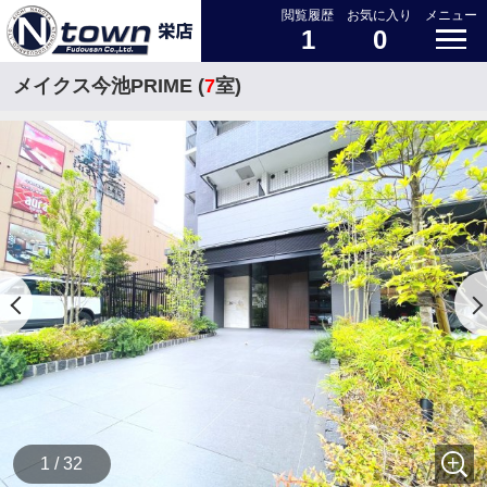
閲覧履歴
お気に入り
メニュー
1
0
メイクス今池PRIME (
7
室)
1 / 32