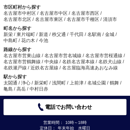
市区町村から探す
名古屋市中村区
/
名古屋市中区
/
名古屋市西区
/
名古屋市北区
/
名古屋市東区
/
名古屋市千種区
/
清須市
町名から探す
新栄
/
東片端町
/
新道
/
秩父通
/
千代田
/
名駅南
/
金城
/
中島町
/
花の木
/
今池
路線から探す
名古屋市営東山線
/
名古屋市営名城線
/
名古屋市営桜通線
/
名古屋市営鶴舞線
/
中央線
/
名鉄名古屋本線
/
名鉄犬山線
/
名鉄瀬戸線
/
近鉄名古屋線
/
名古屋臨海高速あおなみ線
駅から探す
太閤通
/
浄心
/
新栄町
/
浅間町
/
上前津
/
名城公園
/
鶴舞
/
亀島
/
高岳
/
中村日赤
電話でお問い合わせ
営業時間：
10時～18時
定休日：
年末年始 水曜日