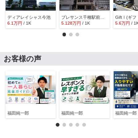
ディアレイシャス今池
プレサンス千種駅前ネオステージ
6.1
万
円
/ 1K
5.128
万
円
/ 1K
5.6
万
円
/ 1
お客様の声
福田純一郎
福田純一郎
福田純一郎