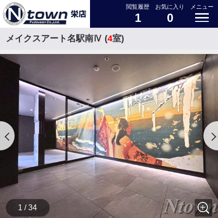
閲覧履歴
お気に入り
メニュー
1
0
メイクスアート名駅南Ⅳ (
4
室)
1 / 34