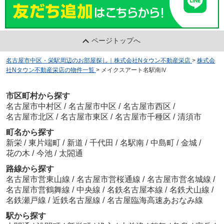
ページトップへ
名古屋市中区・栄駅周辺のお部屋探し｜株式会社Nタウン不動産栄店
>
株式会
社Nタウン不動産栄店の物件一覧
>
メイクスアート名駅南Ⅳ
市区町村から探す
名古屋市中村区
/
名古屋市中区
/
名古屋市西区
/
名古屋市北区
/
名古屋市東区
/
名古屋市千種区
/
清須市
町名から探す
新栄
/
東片端町
/
新道
/
千代田
/
名駅南
/
中島町
/
金城
/
花の木
/
今池
/
太閤通
路線から探す
名古屋市営東山線
/
名古屋市営桜通線
/
名古屋市営名城線
/
名古屋市営鶴舞線
/
中央線
/
名鉄名古屋本線
/
名鉄犬山線
/
名鉄瀬戸線
/
近鉄名古屋線
/
名古屋臨海高速あおなみ線
駅から探す