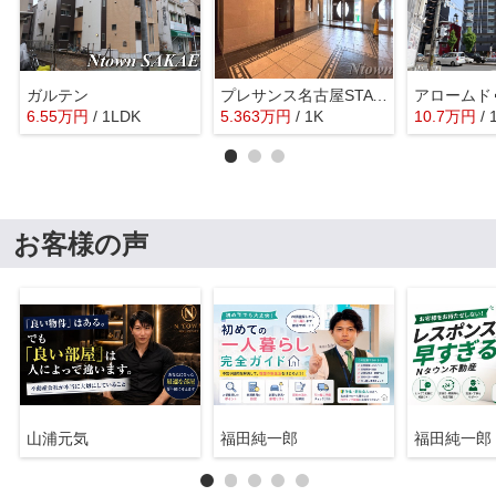
ガルテン
プレサンス名古屋STATIONザ・シティ
アロームド
6.55
万
円
/ 1LDK
5.363
万
円
/ 1K
10.7
万
円
/
お客様の声
山浦元気
福田純一郎
福田純一郎