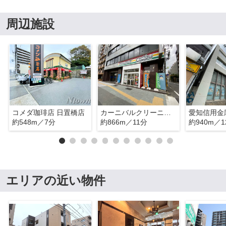
周辺施設
コメダ珈琲店 日置橋店
カーニバルクリーニング 大須店
約548m／7分
約866m／11分
約940m／1
エリアの近い物件