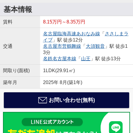
基本情報
賃料
8.15万円～8.35万円
名古屋臨海高速あおなみ線
「
ささしまラ
イブ
」駅 徒歩12分
交通
名古屋市営鶴舞線
「
大須観音
」駅 徒歩1
3分
名鉄名古屋本線
「
山王
」駅 徒歩13分
間取り(面積)
1LDK(29.91㎡)
築年月
2025年 8月(築1年)
お問い合わせ(無料)