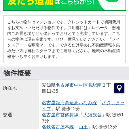
こちらの物件はマンションです。クレジットカードで初期費用
をお支払いいただける物件です。共用部にはエレベータ・敷地
内ごみ置き場などが備わっておりとても充実しています。こち
らの物件は現在空家です。ぜひ一度見ていただきたい、「メイ
クスアート名駅南Ⅳ」です。できるだけ早めに不動産情報を集
めたい方は当社スタッフまでご連絡ください。地域の不動産情
報をいち早くお届けします。
物件概要
愛知県
名古屋市中村区
名駅南
３丁
所在地
目11-35
名古屋臨海高速あおなみ線
「
ささしまラ
イブ
」駅 徒歩12分
交通
名古屋市営鶴舞線
「
大須観音
」駅 徒歩1
3分
名鉄名古屋本線
「
山王
」駅 徒歩13分