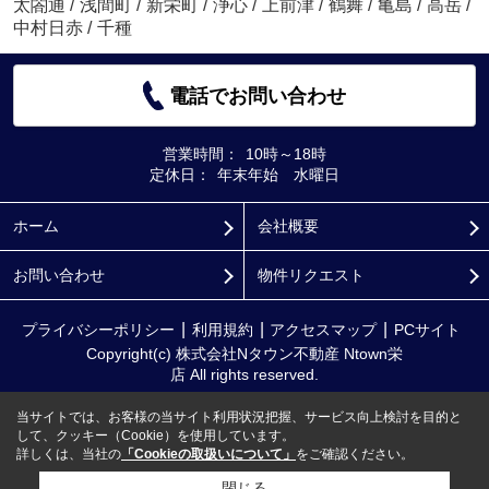
太閤通
/
浅間町
/
新栄町
/
浄心
/
上前津
/
鶴舞
/
亀島
/
高岳
/
中村日赤
/
千種
電話でお問い合わせ
営業時間：
10時～18時
定休日：
年末年始 水曜日
ホーム
会社概要
お問い合わせ
物件リクエスト
プライバシーポリシー
利用規約
アクセスマップ
PCサイト
Copyright(c) 株式会社Nタウン不動産 Ntown栄
店 All rights reserved.
当サイトでは、お客様の当サイト利用状況把握、サービス向上検討を目的と
して、クッキー（Cookie）を使用しています。
詳しくは、当社の
「Cookieの取扱いについて」
をご確認ください。
閉じる