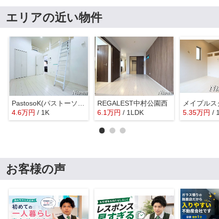
エリアの近い物件
PastosoK(パストーソケー）
REGALEST中村公園西
メイプルス
4.6
万
円
/ 1K
6.1
万
円
/ 1LDK
5.35
万
円
/ 
お客様の声