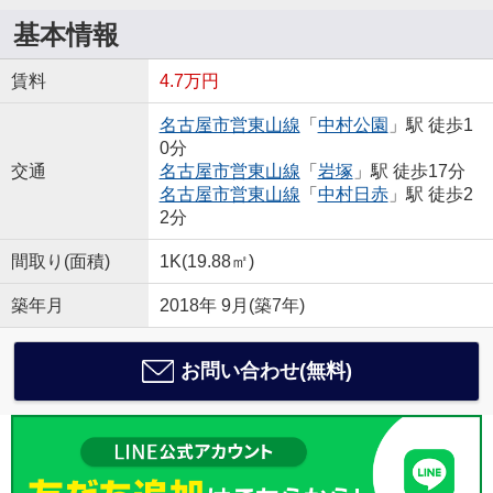
基本情報
賃料
4.7万円
名古屋市営東山線
「
中村公園
」駅 徒歩1
0分
交通
名古屋市営東山線
「
岩塚
」駅 徒歩17分
名古屋市営東山線
「
中村日赤
」駅 徒歩2
2分
間取り(面積)
1K(19.88㎡)
築年月
2018年 9月(築7年)
お問い合わせ(無料)