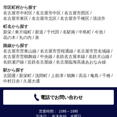
市区町村から探す
名古屋市中村区
/
名古屋市中区
/
名古屋市西区
/
名古屋市東区
/
名古屋市北区
/
名古屋市千種区
/
清須市
町名から探す
新栄
/
東片端町
/
新道
/
千代田
/
名駅南
/
中島町
/
今池
/
花の木
/
丸の内
/
泉
路線から探す
名古屋市営東山線
/
名古屋市営桜通線
/
名古屋市営名城線
/
名古屋市営鶴舞線
/
中央線
/
名鉄名古屋本線
/
名鉄犬山線
/
名鉄瀬戸線
/
近鉄名古屋線
/
名古屋臨海高速あおなみ線
駅から探す
太閤通
/
新栄町
/
浅間町
/
上前津
/
鶴舞
/
高岳
/
亀島
/
千種
/
中村日赤
/
久屋大通
電話でお問い合わせ
営業時間：
10時～18時
定休日：
年末年始 水曜日