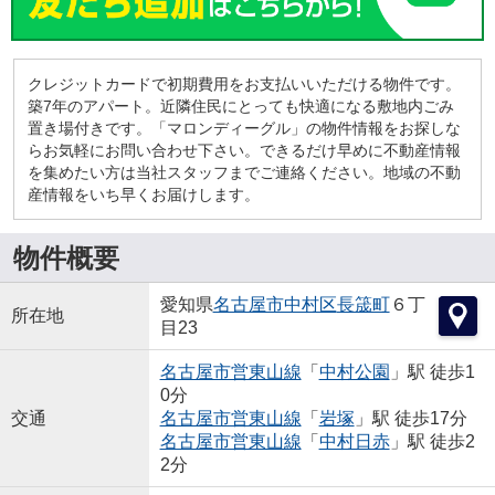
クレジットカードで初期費用をお支払いいただける物件です。
築7年のアパート。近隣住民にとっても快適になる敷地内ごみ
置き場付きです。「マロンディーグル」の物件情報をお探しな
らお気軽にお問い合わせ下さい。できるだけ早めに不動産情報
を集めたい方は当社スタッフまでご連絡ください。地域の不動
産情報をいち早くお届けします。
物件概要
愛知県
名古屋市中村区
長筬町
６丁
所在地
目23
名古屋市営東山線
「
中村公園
」駅 徒歩1
0分
交通
名古屋市営東山線
「
岩塚
」駅 徒歩17分
名古屋市営東山線
「
中村日赤
」駅 徒歩2
2分