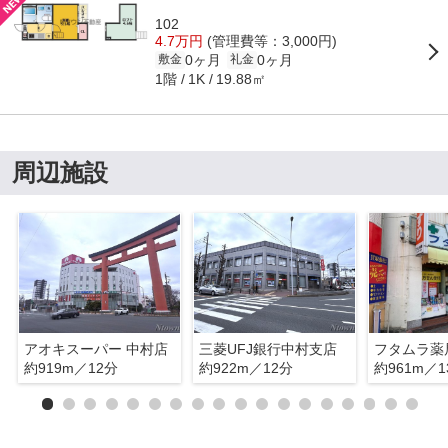
102
4.7万円
(管理費等：3,000円)
0ヶ月
0ヶ月
敷金
礼金
1階
19.88㎡
1K
周辺施設
アオキスーパー 中村店
三菱UFJ銀行中村支店
フタムラ薬
約919m／12分
約922m／12分
約961m／1