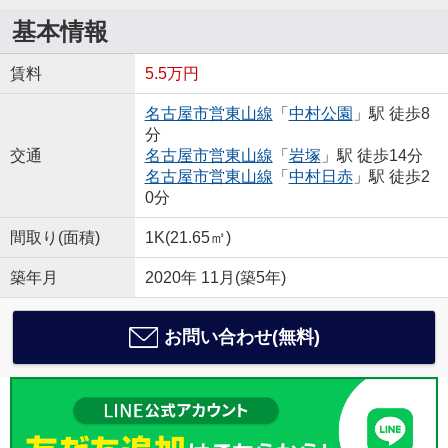
基本情報
賃料
5.5万円
名古屋市営東山線
「
中村公園
」駅 徒歩8
分
交通
名古屋市営東山線
「
岩塚
」駅 徒歩14分
名古屋市営東山線
「
中村日赤
」駅 徒歩2
0分
間取り(面積)
1K(21.65㎡)
築年月
2020年 11月(築5年)
お問い合わせ(無料)