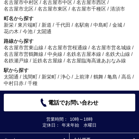
名古屋市中村区
/
名古屋市中区
/
名古屋市西区
/
名古屋市北区
/
名古屋市東区
/
名古屋市千種区
/
清須市
町名から探す
新栄
/
東片端町
/
新道
/
千代田
/
名駅南
/
中島町
/
金城
/
花の木
/
今池
/
太閤通
路線から探す
名古屋市営東山線
/
名古屋市営桜通線
/
名古屋市営名城線
/
名古屋市営鶴舞線
/
中央線
/
名鉄名古屋本線
/
名鉄犬山線
/
名鉄瀬戸線
/
近鉄名古屋線
/
名古屋臨海高速あおなみ線
駅から探す
太閤通
/
浅間町
/
新栄町
/
浄心
/
上前津
/
鶴舞
/
亀島
/
高岳
/
中村日赤
/
千種
電話でお問い合わせ
営業時間：
10時～18時
定休日：
年末年始 水曜日