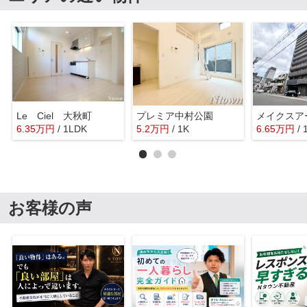
Le Ciel 大秋町
プレミア中村公園
メイクスア
6.35
万
円
/ 1LDK
5.2
万
円
/ 1K
6.65
万
円
/ 
お客様の声