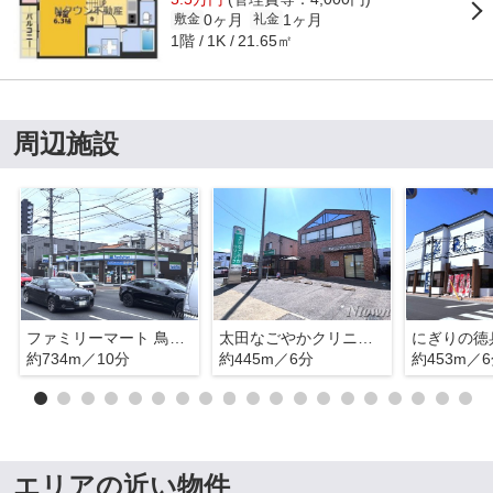
0ヶ月
1ヶ月
敷金
礼金
1階
21.65㎡
1K
周辺施設
ファミリーマート 鳥居通店
太田なごやかクリニック
約734m／10分
約445m／6分
約453m／
エリアの近い物件