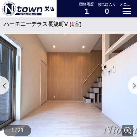
閲覧履歴
お気に入り
メニュー
1
0
ハーモニーテラス長筬町V (
1
室)
1 / 28