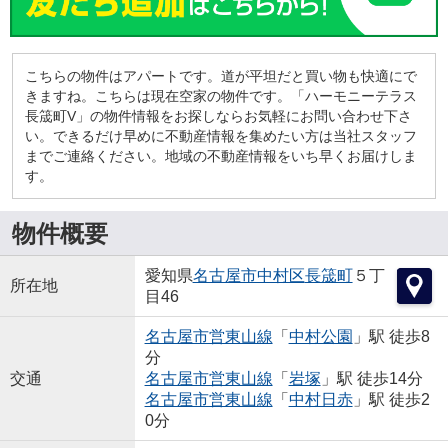
こちらの物件はアパートです。道が平坦だと買い物も快適にで
きますね。こちらは現在空家の物件です。「ハーモニーテラス
長筬町V」の物件情報をお探しならお気軽にお問い合わせ下さ
い。できるだけ早めに不動産情報を集めたい方は当社スタッフ
までご連絡ください。地域の不動産情報をいち早くお届けしま
す。
物件概要
愛知県
名古屋市中村区
長筬町
５丁
所在地
目46
名古屋市営東山線
「
中村公園
」駅 徒歩8
分
交通
名古屋市営東山線
「
岩塚
」駅 徒歩14分
名古屋市営東山線
「
中村日赤
」駅 徒歩2
0分