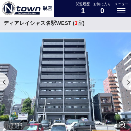
閲覧履歴
お気に入り
メニュー
1
0
ディアレイシャス名駅WEST (
3
室)
1 / 10