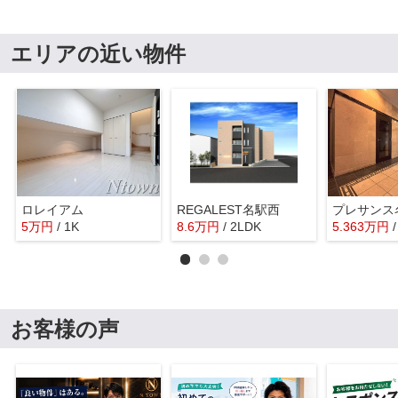
エリアの近い物件
ロレイアム
REGALEST名駅西
5
万
円
/ 1K
8.6
万
円
/ 2LDK
5.363
万
円
お客様の声