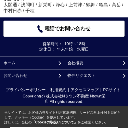
太閤通
/
浅間町
/
新栄町
/
浄心
/
上前津
/
鶴舞
/
亀島
/
高岳
/
中村日赤
/
千種
電話でお問い合わせ
営業時間：
10時～18時
定休日：
年末年始 水曜日
ホーム
会社概要
お問い合わせ
物件リクエスト
プライバシーポリシー
利用規約
アクセスマップ
PCサイト
Copyright(c) 株式会社Nタウン不動産 Ntown栄
店 All rights reserved.
当サイトでは、お客様の当サイト利用状況把握、サービス向上検討を目的と
して、クッキー（Cookie）を使用しています。
詳しくは、当社の
「Cookieの取扱いについて」
をご確認ください。