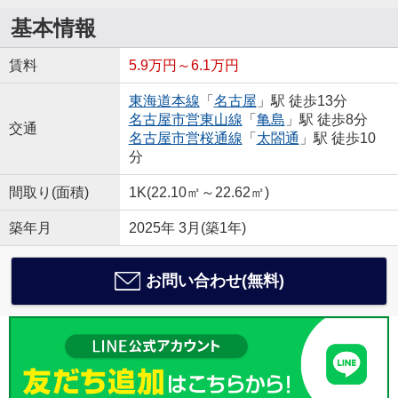
基本情報
賃料
5.9万円～6.1万円
東海道本線
「
名古屋
」駅 徒歩13分
名古屋市営東山線
「
亀島
」駅 徒歩8分
交通
名古屋市営桜通線
「
太閤通
」駅 徒歩10
分
間取り(面積)
1K(22.10㎡～22.62㎡)
築年月
2025年 3月(築1年)
お問い合わせ(無料)