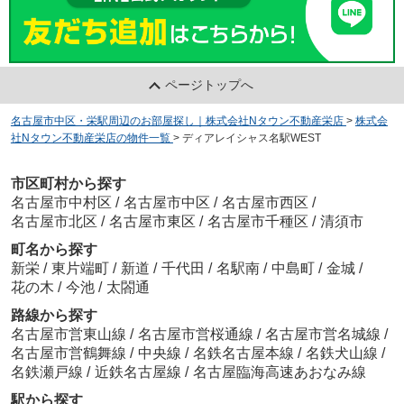
ページトップへ
名古屋市中区・栄駅周辺のお部屋探し｜株式会社Nタウン不動産栄店
>
株式会
社Nタウン不動産栄店の物件一覧
>
ディアレイシャス名駅WEST
市区町村から探す
名古屋市中村区
/
名古屋市中区
/
名古屋市西区
/
名古屋市北区
/
名古屋市東区
/
名古屋市千種区
/
清須市
町名から探す
新栄
/
東片端町
/
新道
/
千代田
/
名駅南
/
中島町
/
金城
/
花の木
/
今池
/
太閤通
路線から探す
名古屋市営東山線
/
名古屋市営桜通線
/
名古屋市営名城線
/
名古屋市営鶴舞線
/
中央線
/
名鉄名古屋本線
/
名鉄犬山線
/
名鉄瀬戸線
/
近鉄名古屋線
/
名古屋臨海高速あおなみ線
駅から探す