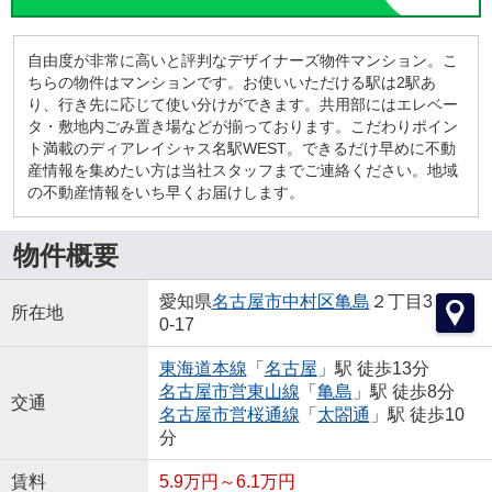
自由度が非常に高いと評判なデザイナーズ物件マンション。こ
ちらの物件はマンションです。お使いいただける駅は2駅あ
り、行き先に応じて使い分けができます。共用部にはエレベー
タ・敷地内ごみ置き場などが揃っております。こだわりポイン
ト満載のディアレイシャス名駅WEST。できるだけ早めに不動
産情報を集めたい方は当社スタッフまでご連絡ください。地域
の不動産情報をいち早くお届けします。
物件概要
愛知県
名古屋市中村区
亀島
２丁目3
所在地
0-17
東海道本線
「
名古屋
」駅 徒歩13分
名古屋市営東山線
「
亀島
」駅 徒歩8分
交通
名古屋市営桜通線
「
太閤通
」駅 徒歩10
分
賃料
5.9万円～6.1万円