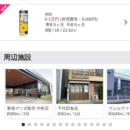
906
6.1万円
(管理費等：8,000円)
0ヶ月
0ヶ月
敷金
礼金
9階
22.62㎡
1K
周辺施設
東海マツダ販売 中村店
千代田食品
約89m／2分
約61m／1分
約649m／