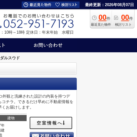
最終更新：2026年08月07日
00
00
件
件
最近見た物件
検討リスト
：10時～18時
定休日：年末年始 水曜日
ダルスウド
立つ外観と洗練された設計の内装を持つデ
らコチラ。できるだけ早めに不動産情報を
早くお届けします。
建物
空室情報へ
7年
階建
造