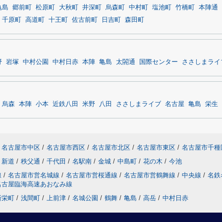
亀島
郷前町
松原町
大秋町
井深町
烏森町
中村町
塩池町
竹橋町
本陣通
千原町
高道町
十王町
佐古前町
日吉町
森田町
野
岩塚
中村公園
中村日赤
本陣
亀島
太閤通
国際センター
ささしまライ
烏森
本陣
小本
近鉄八田
米野
八田
ささしまライブ
名古屋
亀島
栄生
名古屋市中区
/
名古屋市西区
/
名古屋市北区
/
名古屋市東区
/
名古屋市千種
新道
/
秩父通
/
千代田
/
名駅南
/
金城
/
中島町
/
花の木
/
今池
線
/
名古屋市営名城線
/
名古屋市営桜通線
/
名古屋市営鶴舞線
/
中央線
/
名鉄
名古屋臨海高速あおなみ線
新栄町
/
浅間町
/
上前津
/
名城公園
/
鶴舞
/
亀島
/
高岳
/
中村日赤