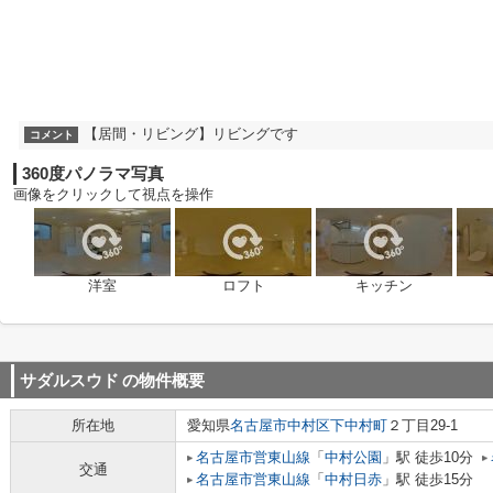
【居間・リビング】リビングです
コメント
360度パノラマ写真
画像をクリックして視点を操作
洋室
ロフト
キッチン
サダルスウド
の物件概要
所在地
愛知県
名古屋市中村区
下中村町
２丁目29-1
名古屋市営東山線
「
中村公園
」駅 徒歩10分
交通
名古屋市営東山線
「
中村日赤
」駅 徒歩15分