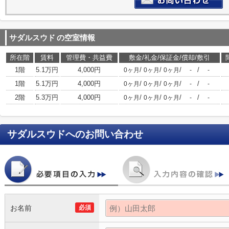
サダルスウド
の空室情報
所在階
賃料
管理費・共益費
敷金/礼金/保証金/償却/敷引
1階
5.1万円
4,000円
/
/
/
/
0ヶ月
0ヶ月
0ヶ月
-
-
1階
5.1万円
4,000円
/
/
/
/
0ヶ月
0ヶ月
0ヶ月
-
-
2階
5.3万円
4,000円
/
/
/
/
0ヶ月
0ヶ月
0ヶ月
-
-
サダルスウド
へのお問い合わせ
お名前
必須