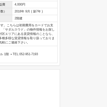
益費
4,000円
年数）
2018年 9月 ( 築7年 )
2階建
です。こちらは初期費用をカードでお支
。「サダルスウド」の物件情報をお探し
村区エリアにある賃貸情報のことなら、
多種多様な賃貸情報を取り扱っておりま
気軽にご連絡下さい。
ル 1階
TEL:052-951-7193