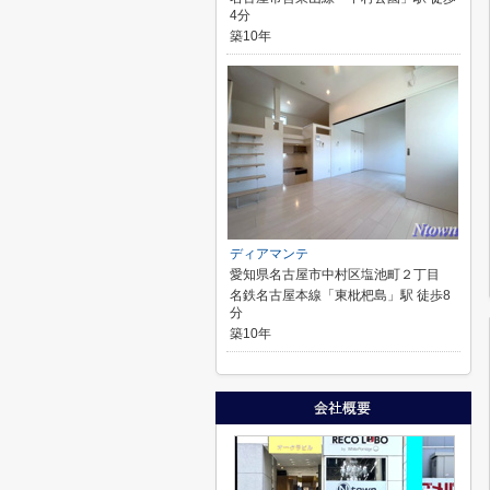
4分
築10年
ディアマンテ
愛知県名古屋市中村区塩池町２丁目
名鉄名古屋本線「東枇杷島」駅 徒歩8
分
築10年