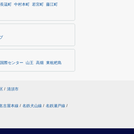
長筬町
中村本町
若宮町
藤江町
ブ
国際センター
山王
高畑
東枇杷島
区
/
清須市
名古屋本線
/
名鉄犬山線
/
名鉄瀬戸線
/