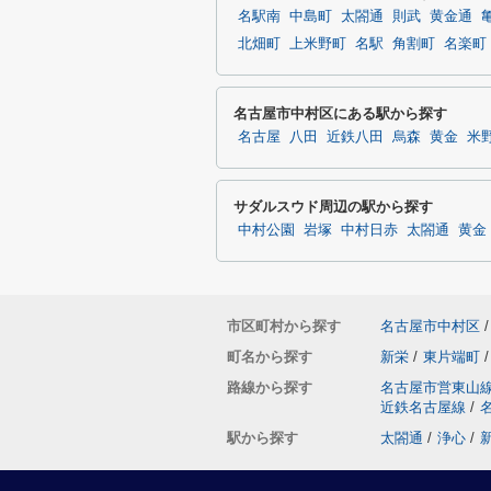
名駅南
中島町
太閤通
則武
黄金通
北畑町
上米野町
名駅
角割町
名楽町
名古屋市中村区にある駅から探す
名古屋
八田
近鉄八田
烏森
黄金
米
サダルスウド周辺の駅から探す
中村公園
岩塚
中村日赤
太閤通
黄金
市区町村から探す
名古屋市中村区
/
町名から探す
新栄
/
東片端町
/
路線から探す
名古屋市営東山
近鉄名古屋線
/
駅から探す
太閤通
/
浄心
/