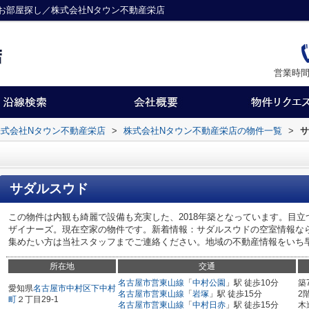
お部屋探し／株式会社Nタウン不動産栄店
営業時間
式会社Nタウン不動産栄店
>
株式会社Nタウン不動産栄店の物件一覧
>
サ
サダルスウド
この物件は内観も綺麗で設備も充実した、2018年築となっています。目
ザイナーズ。現在空家の物件です。新着情報：サダルスウドの空室情報な
集めたい方は当社スタッフまでご連絡ください。地域の不動産情報をいち
所在地
交通
名古屋市営東山線
「
中村公園
」駅 徒歩10分
築
愛知県
名古屋市中村区
下中村
名古屋市営東山線
「
岩塚
」駅 徒歩15分
2
町
２丁目29-1
名古屋市営東山線
「
中村日赤
」駅 徒歩15分
木