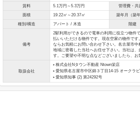
賃料
5.1万円～5.3万円
管理費・共
面積
19.22㎡～20.37㎡
築年月（築
種別/構造
アパート / 木造
階建
2駅利用ができるので電車の利用に役立つ物件
払いいただける物件です。現在空家の物件です
備考
ならお気軽にお問い合わせ下さい。名古屋市中
地域に密着した当社へお任せ下さい。当社は、
す。ご要望や不明な点などございましたら、お
株式会社Nタウン不動産 Ntown栄店
愛知県名古屋市中区錦３丁目14-15 オークラビ
取扱会社
愛知県知事 (2) 第24292号