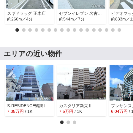
スギドラッグ 正木店
セブンイレブン 名古屋松原3丁目店
ビデオマッ
約260m／4分
約544m／7分
約833m／1
エリアの近い物件
S-RESIDENCE鶴舞Ⅱ
カスタリア新栄Ⅱ
7.35
万
円
/ 1K
7.5
万
円
/ 1K
6.04
万
円
/ 