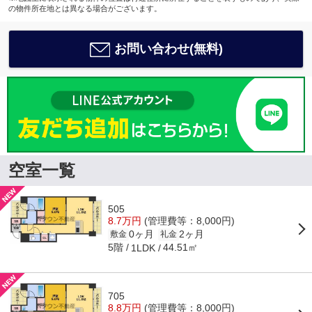
の物件所在地とは異なる場合がございます。
お問い合わせ(無料)
空室一覧
505
8.7万円
(管理費等：8,000円)
0ヶ月
2ヶ月
敷金
礼金
5階
44.51㎡
1LDK
705
8.8万円
(管理費等：8,000円)