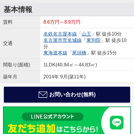
基本情報
賃料
8.6万円～8.9万円
名鉄名古屋本線
「
山王
」駅 徒歩10分
名古屋市営名城線
「
東別院
」駅 徒歩10
交通
分
東海道本線
「
尾頭橋
」駅 徒歩15分
間取り(面積)
1LDK(40.94㎡～44.83㎡)
築年月
2014年 9月(築11年)
お問い合わせ(無料)