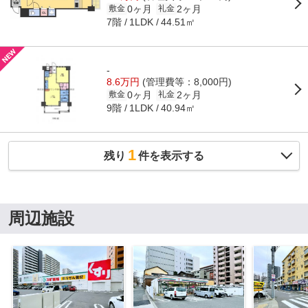
0ヶ月
2ヶ月
敷金
礼金
7階
44.51㎡
1LDK
-
8.6万円
(管理費等：8,000円)
0ヶ月
2ヶ月
敷金
礼金
9階
40.94㎡
1LDK
1
残り
件を表示する
周辺施設