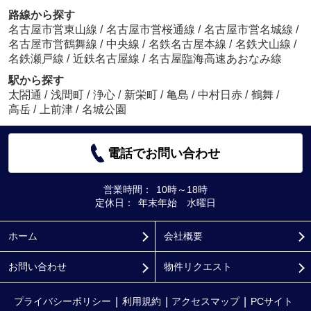
路線から探す
名古屋市営東山線
/
名古屋市営桜通線
/
名古屋市営名城線
/
名古屋市営鶴舞線
/
中央線
/
名鉄名古屋本線
/
名鉄犬山線
/
名鉄瀬戸線
/
近鉄名古屋線
/
名古屋臨海高速あおなみ線
駅から探す
太閤通
/
浅間町
/
浄心
/
新栄町
/
亀島
/
中村日赤
/
鶴舞
/
高岳
/
上前津
/
名城公園
電話でお問い合わせ
営業時間：
10時～18時
定休日：
年末年始 水曜日
ホーム
会社概要
お問い合わせ
物件リクエスト
プライバシーポリシー
利用規約
アクセスマップ
PCサイト