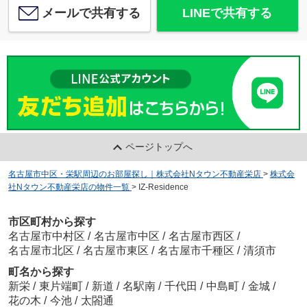
メールで共有する
LINEで共有する
ページトップへ
名古屋市中区・栄駅周辺のお部屋探し｜株式会社Nタウン不動産栄店
>
株式会
社Nタウン不動産栄店の物件一覧
>
IZ-Residence
市区町村から探す
名古屋市中村区
/
名古屋市中区
/
名古屋市西区
/
名古屋市北区
/
名古屋市東区
/
名古屋市千種区
/
清須市
町名から探す
新栄
/
東片端町
/
新道
/
名駅南
/
千代田
/
中島町
/
金城
/
花の木
/
今池
/
太閤通