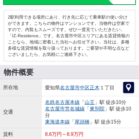
2駅利用できる場所にあり、行き先に応じて乗車駅の使い分け
ができます。こちらの物件はマンションです。当物件は空家で
すので、内覧もスムーズです。ぜひ一度見ていただきたい、
「IZ-Residence」です。名古屋市中区エリアにある賃貸情報の
ことなら、地域に密着した当社へお任せ下さい。当社は、多種
多様な賃貸情報を取り扱っております。ご要望や不明な点など
ございましたら、お気軽にご連絡下さい。
物件概要
所在地
愛知県
名古屋市中区
正木
１丁目
名鉄名古屋本線
「
山王
」駅 徒歩10分
名古屋市営名城線
「
東別院
」駅 徒歩10
交通
分
東海道本線
「
尾頭橋
」駅 徒歩15分
賃料
8.6万円～8.9万円