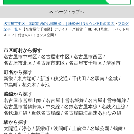
ページトップへ
名古屋市中区・栄駅周辺のお部屋探し｜株式会社Nタウン不動産栄店
>
ブログ
記事一覧
>
【名古屋市千種区】デザイナーズ賃貸「HIBI 401号室」｜ペット可
＆ロフト付きのハイセンス空間！
市区町村から探す
名古屋市中村区
/
名古屋市中区
/
名古屋市西区
/
名古屋市北区
/
名古屋市東区
/
名古屋市千種区
/
清須市
町名から探す
新栄
/
東片端町
/
新道
/
秩父通
/
千代田
/
名駅南
/
金城
/
中島町
/
花の木
/
今池
路線から探す
名古屋市営東山線
/
名古屋市営名城線
/
名古屋市営桜通線
/
名古屋市営鶴舞線
/
中央線
/
名鉄名古屋本線
/
名鉄犬山線
/
名鉄瀬戸線
/
近鉄名古屋線
/
名古屋臨海高速あおなみ線
駅から探す
太閤通
/
浄心
/
新栄町
/
浅間町
/
上前津
/
名城公園
/
鶴舞
/