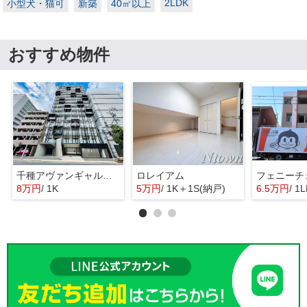
2LDK
小型犬・猫可
新築
40㎡以上
おすすめ物件
千種アヴァンギャルドプレイス
ロレイアム
フェニーチ
8万円
/ 1K
5万円
/ 1K＋1S(納戸)
6.5万円
/ 1