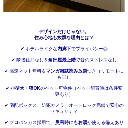
デザインだけじゃない。
住み心地も抜群な理由とは？
✔ ホテルライクな
内廊下
でプライバシー◎
✔ 隣接住戸なし＆
角部屋最上階
で音のストレスなし
✔ 高速ネット無料＆
マンガ雑誌読み放題
つき（リモートに
も◎）
✔
小型犬・猫OK
のペット可物件（ペット飼育時は条件変
更あり）
✔ 宅配ボックス、防犯カメラ、オートロック完備で
安心
の
セキュリティ
✔ プロパンガス採用で、
災害時にもお湯
が使える備えあり