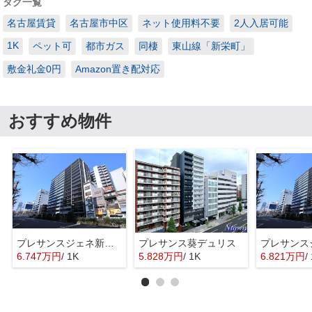
タグ一覧
名古屋賃貸
名古屋市中区
ネット使用料不要
2人入居可能
1K
ペット可
都市ガス
同棲
東山線「新栄町」
敷金礼金0円
Amazon置き配対応
おすすめ物件
プレサンスジェネ新栄町駅前葵
プレサンス葵デュリス
6.747万円
/ 1K
5.828万円
/ 1K
6.821万円
/