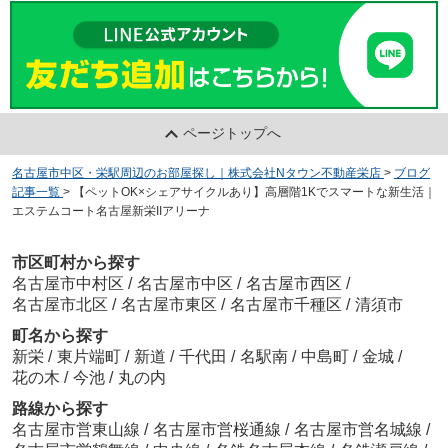
ページトップへ
名古屋市中区・栄駅周辺のお部屋探し｜株式会社Nタウン不動産栄店
>
ブログ
記事一覧
>
【ペットOK×シェアサイクルあり】高層階1Kでスマートな新生活｜
エステムコート名古屋新栄IIアリーナ
市区町村から探す
名古屋市中村区
/
名古屋市中区
/
名古屋市西区
/
名古屋市北区
/
名古屋市東区
/
名古屋市千種区
/
清須市
町名から探す
新栄
/
東片端町
/
新道
/
千代田
/
名駅南
/
中島町
/
金城
/
花の木
/
今池
/
丸の内
路線から探す
名古屋市営東山線
/
名古屋市営桜通線
/
名古屋市営名城線
/