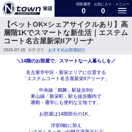
閲覧履歴
お気に入り
メニュー
0
0
【ペットOK×シェアサイクルあり】高
層階1Kでスマートな新生活｜エステム
コート名古屋新栄IIアリーナ
2025-07-26
カテゴリ：
おすすめお部屋紹介
＼14階のお部屋で、スマートな一人暮らしを
／
名古屋市中区・新栄エリアに位置する
「エステムコート名古屋新栄IIアリーナ」
中央線「鶴舞」駅徒歩9分
東山線「新栄町」駅も徒歩圏内で
通勤・通学にも便利な立地です。
お部屋は14階部分の1K。
洋室6帖に加え
システムキッチンや独立洗面台など