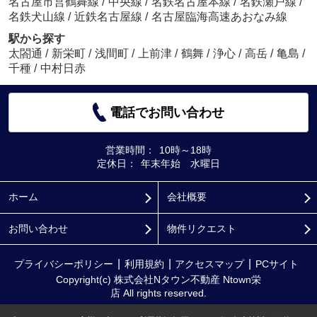
名古屋市営鶴舞線
/
中央線
/
名鉄名古屋本線
/
名鉄瀬戸線
/
名鉄犬山線
/
近鉄名古屋線
/
名古屋臨海高速あおなみ線
駅から探す
太閤通
/
新栄町
/
浅間町
/
上前津
/
鶴舞
/
浄心
/
高岳
/
亀島
/
千種
/
中村日赤
電話でお問い合わせ
営業時間：
10時～18時
定休日：
年末年始 水曜日
ホーム
会社概要
お問い合わせ
物件リクエスト
プライバシーポリシー
利用規約
アクセスマップ
PCサイト
Copyright(c) 株式会社Nタウン不動産 Ntown栄
店 All rights reserved.