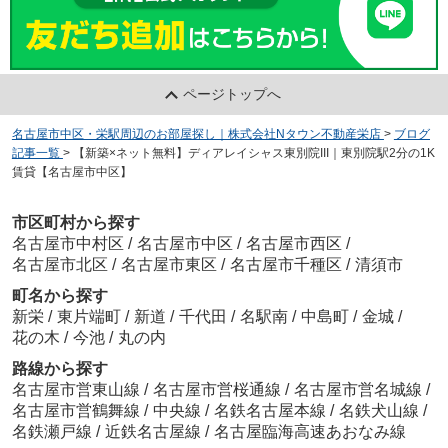
ページトップへ
名古屋市中区・栄駅周辺のお部屋探し｜株式会社Nタウン不動産栄店
>
ブログ
記事一覧
>
【新築×ネット無料】ディアレイシャス東別院III｜東別院駅2分の1K
賃貸【名古屋市中区】
市区町村から探す
名古屋市中村区
/
名古屋市中区
/
名古屋市西区
/
名古屋市北区
/
名古屋市東区
/
名古屋市千種区
/
清須市
町名から探す
新栄
/
東片端町
/
新道
/
千代田
/
名駅南
/
中島町
/
金城
/
花の木
/
今池
/
丸の内
路線から探す
名古屋市営東山線
/
名古屋市営桜通線
/
名古屋市営名城線
/
名古屋市営鶴舞線
/
中央線
/
名鉄名古屋本線
/
名鉄犬山線
/
名鉄瀬戸線
/
近鉄名古屋線
/
名古屋臨海高速あおなみ線