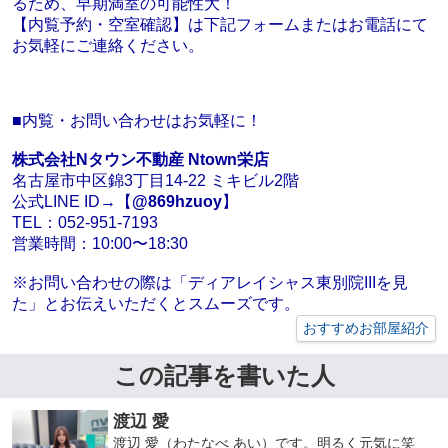
るため、早期満室の可能性大！
【内覧予約・空室確認】は下記フォームまたはお電話にて
お気軽にご連絡ください。
■内覧・お問い合わせはお気軽に！
株式会社Nタウン不動産 Ntown栄店
名古屋市中区錦3丁目14-22 ミキビル2階
公式LINE ID→【
@869hzuoy
】
TEL：052-951-7193
営業時間：10:00〜18:30
※お問い合わせの際は「ディアレイシャス東別院IIIを見
た」とお伝えいただくとスムーズです。
おすすめお部屋紹介
この記事を書いた人
渡辺 愛
渡辺 愛（わたなべ あい）です。明るく元気に笑