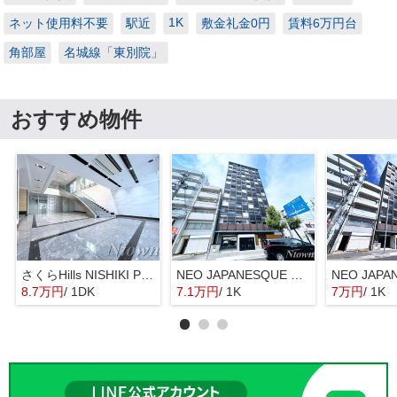
1K
ネット使用料不要
駅近
敷金礼金0円
賃料6万円台
角部屋
名城線「東別院」
おすすめ物件
さくらHills NISHIKI Platinum Residence
NEO JAPANESQUE 出来町(ネオジャパネスク出来町)
8.7万円
/ 1DK
7.1万円
/ 1K
7万円
/ 1K