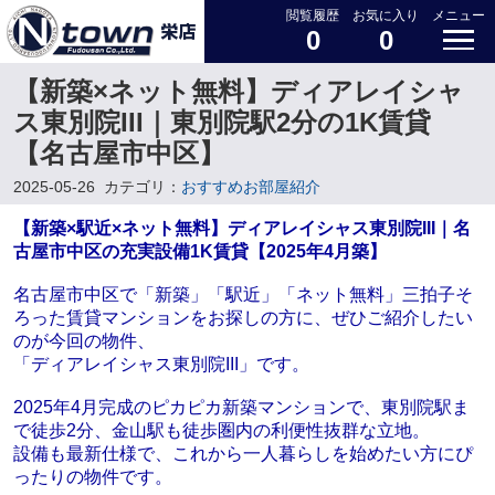
閲覧履歴
お気に入り
メニュー
0
0
【新築×ネット無料】ディアレイシャ
ス東別院III｜東別院駅2分の1K賃貸
【名古屋市中区】
2025-05-26
カテゴリ：
おすすめお部屋紹介
【新築×駅近×ネット無料】ディアレイシャス東別院III｜名
古屋市中区の充実設備1K賃貸【2025年4月築】
名古屋市中区で「新築」「駅近」「ネット無料」三拍子そ
ろった賃貸マンションをお探しの方に、ぜひご紹介したい
のが今回の物件、
「ディアレイシャス東別院III」です。
2025年4月完成のピカピカ新築マンションで、東別院駅ま
で徒歩2分、金山駅も徒歩圏内の利便性抜群な立地。
設備も最新仕様で、これから一人暮らしを始めたい方にぴ
ったりの物件です。