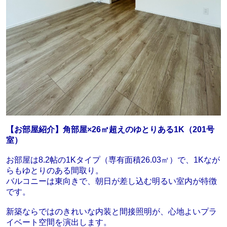
【お部屋紹介】角部屋×26㎡超えのゆとりある1K（201号
室）
お部屋は8.2帖の1Kタイプ（専有面積26.03㎡）で、1Kなが
らもゆとりのある間取り。
バルコニーは東向きで、朝日が差し込む明るい室内が特徴
です。
新築ならではのきれいな内装と間接照明が、心地よいプラ
イベート空間を演出します。