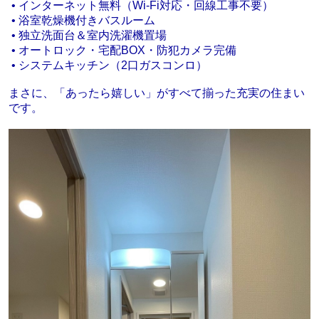
• インターネット無料（Wi-Fi対応・回線工事不要）
• 浴室乾燥機付きバスルーム
• 独立洗面台＆室内洗濯機置場
• オートロック・宅配BOX・防犯カメラ完備
• システムキッチン（2口ガスコンロ）
まさに、「あったら嬉しい」がすべて揃った充実の住まい
です。