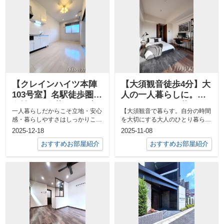
【クレインハイツ本陣
【大須観音徒歩4分】大
103号室】名駅徒歩圏・
人の一人暮らしに。ス
女性の一人暮らしに安
タイリッシュに暮らす
一人暮らしだからこそ立地・安心
【大須観音で暮らす。自分の時間
心な1LDK賃貸
「プレサンス大須観
感・暮らしやすさはしっかりこだ
を大切にする大人のひとり暮ら
音」13階1K
わりたいですよね。今回ご紹介す
し】― プレサンス大須観音 ―13
2025-12-18
2025-11-08
るのは、女...
階建ての...
おすすめお部屋紹介
おすすめお部屋紹介