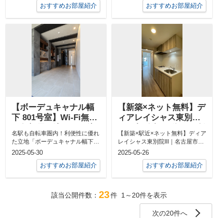
おすすめお部屋紹介
おすすめお部屋紹介
【ボーデュキャナル幅
【新築×ネット無料】デ
下 801号室】Wi-Fi無料
ィアレイシャス東別院
＆角部屋！浅間町駅徒
III｜東別院駅2分の1K賃
名駅も自転車圏内！利便性に優れ
【新築×駅近×ネット無料】ディア
歩8分の快適1Kライフ
貸【名古屋市中区】
た立地「ボーデュキャナル幅下
レイシャス東別院III｜名古屋市中
801号室」は、地下鉄鶴舞線「浅
区の充実設備1K賃貸【2025年4...
2025-05-30
2025-05-26
間町」駅...
おすすめお部屋紹介
おすすめお部屋紹介
23
該当公開件数：
件
1～20
件を表示
次の20件へ