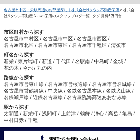
名古屋市中区・栄駅周辺のお部屋探し｜株式会社Nタウン不動産栄店
>
株式会
社Nタウン不動産 Ntown栄店のスタッフブログ一覧 | タグ:賃料6万円台
市区町村から探す
名古屋市中村区
/
名古屋市中区
/
名古屋市西区
/
名古屋市北区
/
名古屋市東区
/
名古屋市千種区
/
清須市
町名から探す
新栄
/
東片端町
/
新道
/
千代田
/
名駅南
/
中島町
/
金城
/
花の木
/
今池
/
丸の内
路線から探す
名古屋市営東山線
/
名古屋市営桜通線
/
名古屋市営名城線
/
名古屋市営鶴舞線
/
中央線
/
名鉄名古屋本線
/
名鉄犬山線
/
名鉄瀬戸線
/
近鉄名古屋線
/
名古屋臨海高速あおなみ線
駅から探す
太閤通
/
新栄町
/
浅間町
/
上前津
/
鶴舞
/
浄心
/
高岳
/
亀島
/
中村日赤
/
千種
電話でお問い合わせ