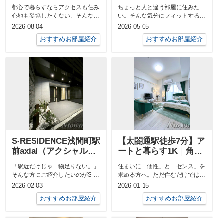
通レジェンド｜栄徒歩
GRANDTIC
都心で暮らすならアクセスも住み
ちょっと人と違う部屋に住みた
圏内の分譲デザイナー
nakasugichou
心地も妥協したくない。そんな方
い。そんな気分にフィットするの
ズ1K
におすすめなのが「プレサンス
がこのデザイナーズ1LDK。
2026-08-04
2026-05-05
THE久屋大...
「GRANDT...
おすすめお部屋紹介
おすすめお部屋紹介
S-RESIDENCE浅間町駅
【太閤通駅徒歩7分】ア
前axial（アクシャル）
ートと暮らす1K｜角部
｜浅間町駅徒歩1分・新
屋×南向き「メイクスア
「駅近だけじゃ、物足りない。」
住まいに「個性」と「センス」を
築×キャンペーン中1K
ート太閤通」
そんな方にご紹介したいのがS-
求める方へ。ただ住むだけではな
RESIDENCE浅間町駅前axial浅...
く日常そのものをデザインした
2026-02-03
2026-01-15
い。そんな想...
おすすめお部屋紹介
おすすめお部屋紹介