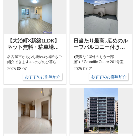
【大治町×新築1LDK】
日当たり最高♪広めのル
ネット無料・駐車場あ
ーフバルコニー付き
り！2人入居OKの快適
1LDK「Grandtic Cuore
名古屋市から少し離れた場所もご
♦贅沢な “屋外のもう一部
なお部屋♪
201号室」
紹介できます♪～のびのび暮らせ
屋”♦「Grandtic Cuore 201号室」
る、大治町の新築1LDK～名古屋
の最大の特徴はルーフバル...
2025-08-07
2025-07-21
市内の喧...
おすすめお部屋紹介
おすすめお部屋紹介