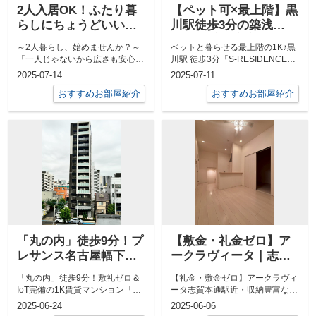
2人入居OK！ふたり暮
【ペット可×最上階】黒
らしにちょうどいい
川駅徒歩3分の築浅
1LDK【Grandtic
1K！快適＆安心のひと
～2人暮らし、始めませんか？～
ペットと暮らせる最上階の1K♪黒
Nagoya Castle 105号
り暮らしに◎
「一人じゃないから広さも安心感
川駅 徒歩3分「S-RESIDENCE黒
室】
も大切」そんなふたりにぴったり
川本通一丁目」名城線「黒川」...
2025-07-14
2025-07-11
のお部屋が...
おすすめお部屋紹介
おすすめお部屋紹介
「丸の内」徒歩9分！プ
【敷金・礼金ゼロ】ア
レサンス名古屋幅下フ
ークラヴィータ｜志賀
ァビュラス｜敷礼ゼロ
本通駅徒歩圏の1LDK賃
「丸の内」徒歩9分！敷礼ゼロ＆
【礼金・敷金ゼロ】アークラヴィ
＆IoT完備の1K賃貸マン
貸｜ネット無料・収納
IoT完備の1K賃貸マンション「丸
ータ志賀本通駅近・収納豊富な
ション
豊富！
の内」駅・「浅間町」駅が徒歩10
1LDKで快適生活！名古屋市北区
2025-06-24
2025-06-06
分圏...
エリアで費...