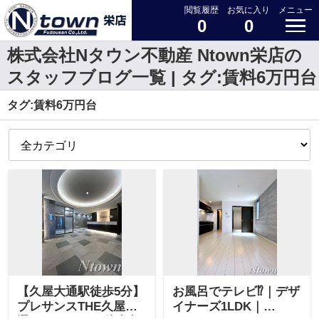
閲覧履歴
お気に入り
メニュー
0
0
株式会社Nタウン不動産 Ntown栄店の
スタッフブログ一覧 | タグ:賃料6万円台
タグ:賃料6万円台
【久屋大通駅徒歩5分】
お風呂でテレビ⁉｜デザ
プレサンスTHE久屋大
イナーズ1LDK｜