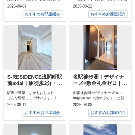
する【GRANDTIC緑】はIoT設備
区にある「Grandline 202」は...
2025-09-07
2025-08-22
や...
おすすめお部屋紹介
おすすめお部屋紹介
S-RESIDENCE浅間町駅
名駅徒歩圏！デザイナ
前axial｜駅徒歩2分・
ーズ×敷金礼金ゼロ｜
2025年8月完成の新築角
axis nagoya sw
駅近で新築、しかもおしゃれ──
名駅徒歩圏×デザイナーズaxis
部屋1K
そんな理想ここで叶います。1. 駅
nagoya sw で始めるちょっと贅沢
近＆新築 鶴舞線「浅間町」駅ま
な一人暮らし名駅すぐそこ！...
2025-08-11
2025-08-08
で徒歩...
おすすめお部屋紹介
おすすめお部屋紹介