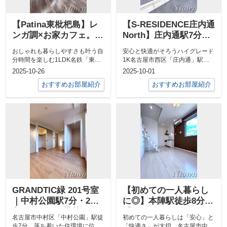
【Patina東枇杷島】レ
【S-RESIDENCE庄内通
ンガ調×お家カフェ。社
North】庄内通駅7分・
会人女子の心ときめく
築浅1K｜庄内公園の桜
おしゃれも暮らしやすさも叶う自
安心と快適がそろうハイグレード
デザイナーズ1LDK
と都市の便利さを満喫
分時間を楽しむ1LDK名鉄「東枇
1K名古屋市西区「庄内通」駅か
杷島」駅から徒歩9分。静かな住
ら徒歩7分。今回ご紹介するのは
2025-10-26
2025-10-01
宅街に佇...
2021年...
おすすめお部屋紹介
おすすめお部屋紹介
GRANDTIC緑 201号室
【初めての一人暮らし
｜中村公園駅7分・2人
に◎】本陣駅徒歩8分
入居OK・IoT搭載の最
「Grandline 202」ロフ
名古屋市中村区「中村公園」駅徒
初めての一人暮らしは「安心」と
新デザイナーズ1LDK
ト付き1LDK
歩7分。落ち着いた住環境に位置
「快適さ」が大切。名古屋市中村