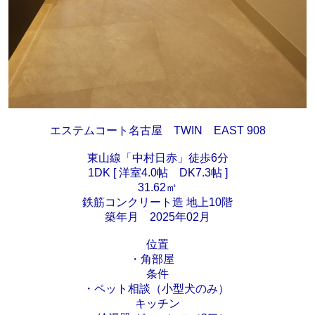
エステムコート名古屋 TWIN EAST 908
東山線「中村日赤」徒歩6分
1DK [ 洋室4.0帖 DK7.3帖 ]
31.62㎡
鉄筋コンクリート造 地上10階
築年月 2025年02月
位置
・角部屋
条件
・ペット相談（小型犬のみ）
キッチン