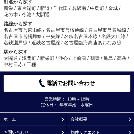
町名から探す
新栄
/
東片端町
/
新道
/
千代田
/
名駅南
/
中島町
/
金城
/
花の木
/
今池
/
太閤通
路線から探す
名古屋市営東山線
/
名古屋市営桜通線
/
名古屋市営名城線
/
名古屋市営鶴舞線
/
中央線
/
名鉄名古屋本線
/
名鉄犬山線
/
名鉄瀬戸線
/
近鉄名古屋線
/
名古屋臨海高速あおなみ線
駅から探す
太閤通
/
浅間町
/
新栄町
/
浄心
/
上前津
/
鶴舞
/
亀島
/
高岳
/
中村日赤
/
千種
電話でお問い合わせ
営業時間：
10時～18時
定休日：
年末年始 水曜日
ホーム
会社概要
お問い合わせ
物件リクエスト