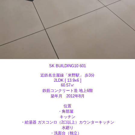
SK BUILDING10 601
近鉄名古屋線「米野駅」 歩3分
2LDK [ 13.9x6 ]
60.57㎡
鉄筋コンクリート造 地上6階
築年月 2012年8月
位置
・角部屋
キッチン
・給湯器 ガスコンロ（2口以上）カウンターキッチン
水廻り
・洗面台（独立）