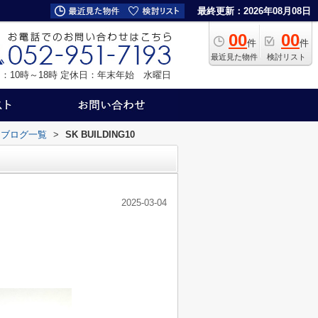
最終更新：2026年08月08日
00
00
件
件
最近見た物件
検討リスト
：10時～18時
定休日：年末年始 水曜日
フブログ一覧
>
SK BUILDING10
2025-03-04