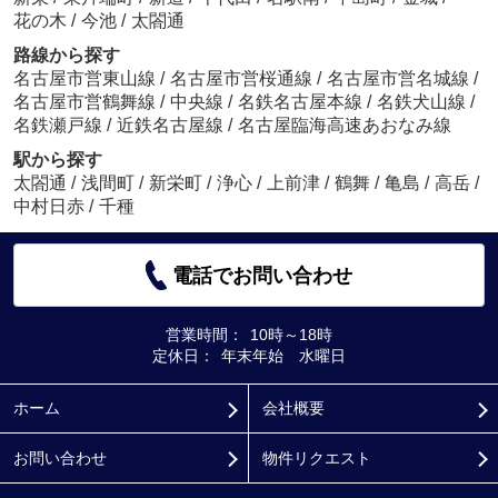
花の木
/
今池
/
太閤通
路線から探す
名古屋市営東山線
/
名古屋市営桜通線
/
名古屋市営名城線
/
名古屋市営鶴舞線
/
中央線
/
名鉄名古屋本線
/
名鉄犬山線
/
名鉄瀬戸線
/
近鉄名古屋線
/
名古屋臨海高速あおなみ線
駅から探す
太閤通
/
浅間町
/
新栄町
/
浄心
/
上前津
/
鶴舞
/
亀島
/
高岳
/
中村日赤
/
千種
電話でお問い合わせ
営業時間：
10時～18時
定休日：
年末年始 水曜日
ホーム
会社概要
お問い合わせ
物件リクエスト