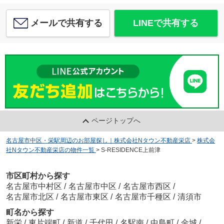
メールで共有する
LINEで共有する
ページトップへ
名古屋市中区・栄駅周辺のお部屋探し｜株式会社Nタウン不動産栄店
>
株式会
社Nタウン不動産栄店の物件一覧
>
S-RESIDENCE上前津
市区町村から探す
名古屋市中村区
/
名古屋市中区
/
名古屋市西区
/
名古屋市北区
/
名古屋市東区
/
名古屋市千種区
/
清須市
町名から探す
新栄
/
東片端町
/
新道
/
千代田
/
名駅南
/
中島町
/
金城
/