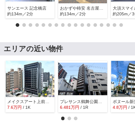
サンエース 記念橋店
おかずや柿安 名古屋上前津店
大須スマイ
約134m／2分
約134m／2分
約205m／
エリアの近い物件
メイクスアート上前津Ⅵ
プレサンス鶴舞公園セラヴィ
ボヌール新
7.6
万
円
/ 1K
6.481
万
円
/ 1R
4.8
万
円
/ 1