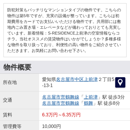
防犯対策もバッチリなマンションタイプの物件です。こちらの
物件は築5年ですが、充実の設備が整っています。こちらは初
期費用をカードでお支払いいただける物件です。共用部には敷
地内ごみ置き場・エレベータなどが備わっておりとても充実し
ています。新着情報：S-RESIDENCE上前津の空室情報ならコ
チラ。当社オススメの賃貸物件はいかがでしょうか？多種多様
な物件を取り扱っており、利便性の高い物件をご紹介させてい
ただきます。お気軽にお問い合わせ下さい。
物件概要
愛知県
名古屋市中区
上前津
２丁目5
所在地
-13-1
名古屋市営鶴舞線
「
上前津
」駅 徒歩3分
交通
名古屋市営鶴舞線
「
鶴舞
」駅 徒歩8分
賃料
6.3万円～6.35万円
管理費等
10,000円