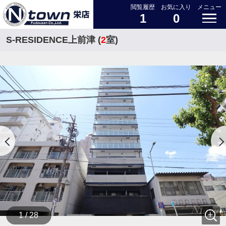
閲覧履歴
お気に入り
メニュー
1
0
S-RESIDENCE上前津 (
2
室)
1 / 28