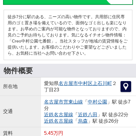
徒歩7分に駅のある、ニーズの高い物件です。共用部に住民専
用のゴミ置き場を備えているので、面倒なゴミ出しも楽になり
ます。お早めのご案内が可能な物件となっておりますので、内
見のご予約お待ちしております。気になるイチオシ物件情報：
「Creo中村公園七番館」。当社スタッフが地域の賃貸情報をご
提供いたします。お客様のこだわりやご要望などございました
ら、お気軽に当社へお問い合わせ下さい。
物件概要
愛知県
名古屋市中村区
上石川町
２
所在地
丁目23
名古屋市営東山線
「
中村公園
」駅 徒歩7
分
交通
近鉄名古屋線
「
近鉄八田
」駅 徒歩22分
近鉄名古屋線
「
烏森
」駅 徒歩26分
賃料
5.45万円