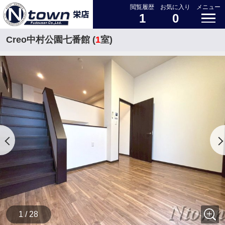
閲覧履歴
お気に入り
メニュー
1
0
Creo中村公園七番館 (
1
室)
1 / 28