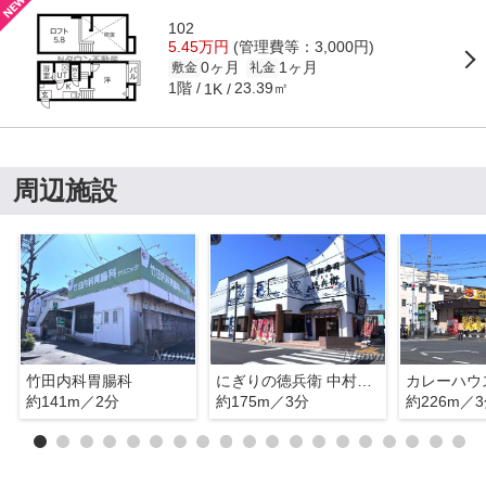
102
5.45万円
(管理費等：3,000円)
0ヶ月
1ヶ月
敷金
礼金
1階
23.39㎡
1K
周辺施設
竹田内科胃腸科
にぎりの徳兵衛 中村豊国店
約141m／2分
約175m／3分
約226m／