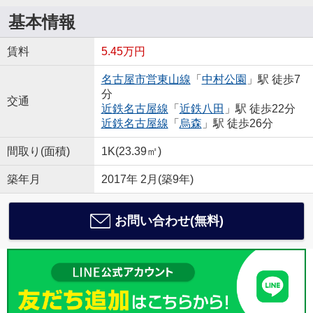
基本情報
賃料
5.45万円
名古屋市営東山線
「
中村公園
」駅 徒歩7
分
交通
近鉄名古屋線
「
近鉄八田
」駅 徒歩22分
近鉄名古屋線
「
烏森
」駅 徒歩26分
間取り(面積)
1K(23.39㎡)
築年月
2017年 2月(築9年)
お問い合わせ(無料)