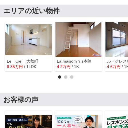
エリアの近い物件
Le Ciel 大秋町
La maisom Y's本陣
ル・ケレス
6.35
万
円
/ 1LDK
4.2
万
円
/ 1K
4.6
万
円
/ 1
お客様の声