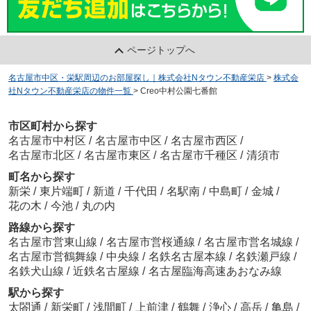
ページトップへ
名古屋市中区・栄駅周辺のお部屋探し｜株式会社Nタウン不動産栄店
>
株式会
社Nタウン不動産栄店の物件一覧
>
Creo中村公園七番館
市区町村から探す
名古屋市中村区
/
名古屋市中区
/
名古屋市西区
/
名古屋市北区
/
名古屋市東区
/
名古屋市千種区
/
清須市
町名から探す
新栄
/
東片端町
/
新道
/
千代田
/
名駅南
/
中島町
/
金城
/
花の木
/
今池
/
丸の内
路線から探す
名古屋市営東山線
/
名古屋市営桜通線
/
名古屋市営名城線
/
名古屋市営鶴舞線
/
中央線
/
名鉄名古屋本線
/
名鉄瀬戸線
/
名鉄犬山線
/
近鉄名古屋線
/
名古屋臨海高速あおなみ線
駅から探す
太閤通
/
新栄町
/
浅間町
/
上前津
/
鶴舞
/
浄心
/
高岳
/
亀島
/