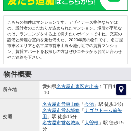
こちらの物件はマンションです。デザイナーズ物件ならでは
の、設計者のこだわりが込められたマンション。場所が平坦な
のは、ランニングをする上で抑えたいポイントですね。充実の
設備と綺麗な室内を兼ね備えた、2020年築の物件です。名古屋
市東区エリアと名古屋市営東山線今池付近での賃貸マンショ
ン、賃貸アパートをお探しの方はぜひコチラからお問い合わせ
やご連絡を下さい。
物件概要
愛知県
名古屋市東区
古出来
１丁目4
所在地
-10
名古屋市営東山線
「
今池
」駅 徒歩14分
名古屋市営名城線
「
ナゴヤドーム前矢
交通
田
」駅 徒歩15分
名古屋市営名城線
「
大曽根
」駅 徒歩15
分