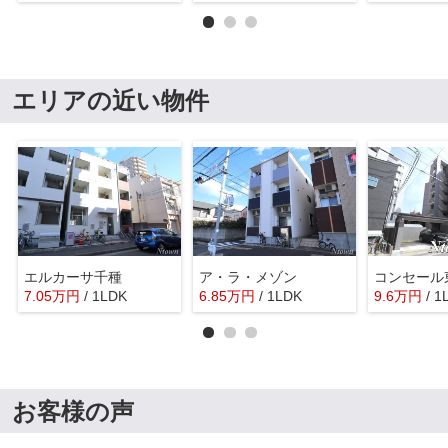
エリアの近い物件
エルカーサ千種
ア・ラ・メゾン
コンセール
7.05
万
円
/ 1LDK
6.85
万
円
/ 1LDK
9.6
万
円
/ 1
お客様の声