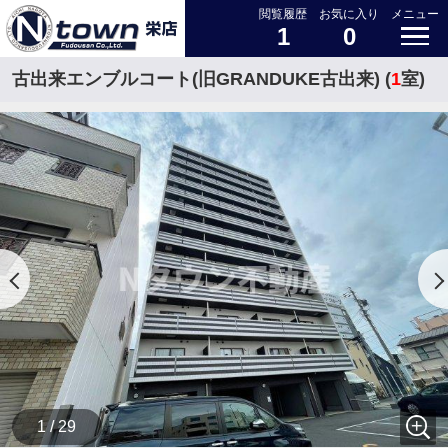
閲覧履歴
お気に入り
メニュー
1
0
古出来エンブルコート(旧GRANDUKE古出来) (
1
室)
1 / 29