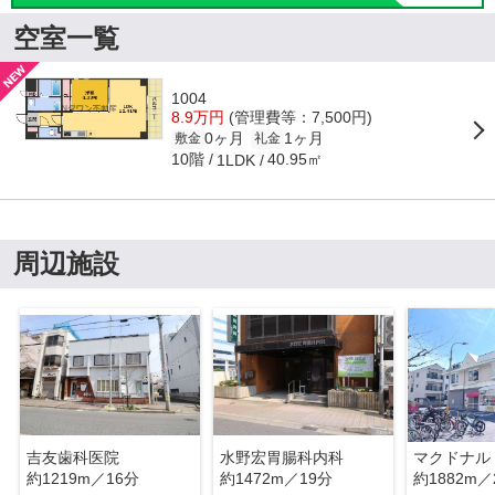
空室一覧
1004
8.9万円
(管理費等：7,500円)
0ヶ月
1ヶ月
敷金
礼金
10階
40.95㎡
1LDK
周辺施設
吉友歯科医院
水野宏胃腸科内科
約1219m／16分
約1472m／19分
約1882m／