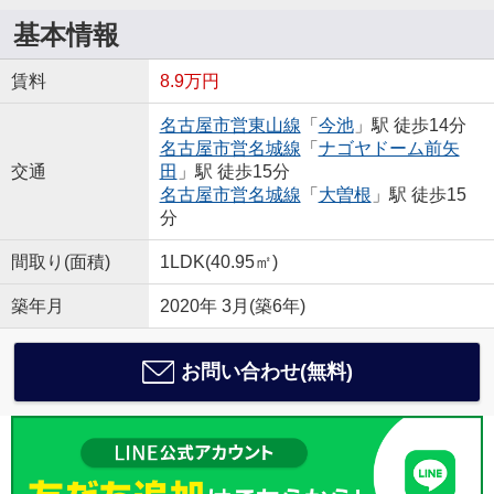
基本情報
賃料
8.9万円
名古屋市営東山線
「
今池
」駅 徒歩14分
名古屋市営名城線
「
ナゴヤドーム前矢
交通
田
」駅 徒歩15分
名古屋市営名城線
「
大曽根
」駅 徒歩15
分
間取り(面積)
1LDK(40.95㎡)
築年月
2020年 3月(築6年)
お問い合わせ(無料)