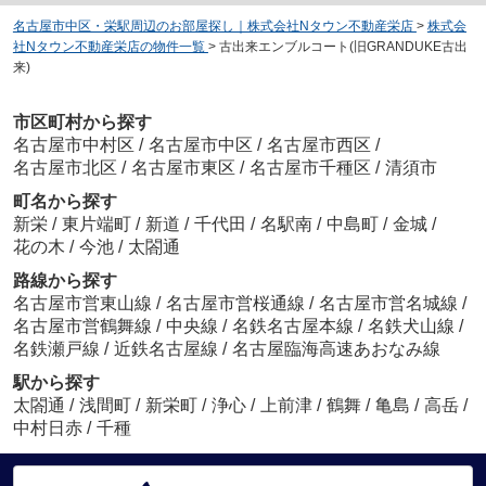
名古屋市中区・栄駅周辺のお部屋探し｜株式会社Nタウン不動産栄店
>
株式会
社Nタウン不動産栄店の物件一覧
>
古出来エンブルコート(旧GRANDUKE古出
来)
市区町村から探す
名古屋市中村区
/
名古屋市中区
/
名古屋市西区
/
名古屋市北区
/
名古屋市東区
/
名古屋市千種区
/
清須市
町名から探す
新栄
/
東片端町
/
新道
/
千代田
/
名駅南
/
中島町
/
金城
/
花の木
/
今池
/
太閤通
路線から探す
名古屋市営東山線
/
名古屋市営桜通線
/
名古屋市営名城線
/
名古屋市営鶴舞線
/
中央線
/
名鉄名古屋本線
/
名鉄犬山線
/
名鉄瀬戸線
/
近鉄名古屋線
/
名古屋臨海高速あおなみ線
駅から探す
太閤通
/
浅間町
/
新栄町
/
浄心
/
上前津
/
鶴舞
/
亀島
/
高岳
/
中村日赤
/
千種