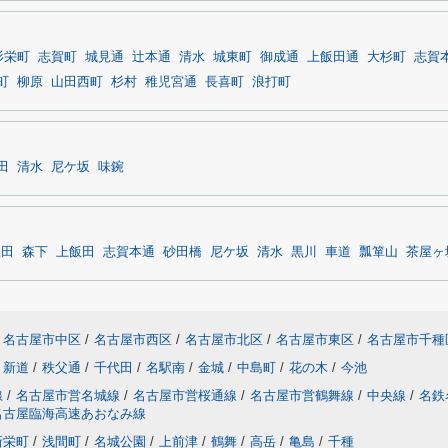
杉栄町
志賀町
城見通
辻本通
清水
城東町
御成通
上飯田通
大杉町
志賀
町
柳原
山田西町
杉村
稚児宮通
長喜町
浪打町
田
清水
尼ケ坂
味鋺
矢田
森下
上飯田
志賀本通
砂田橋
尼ケ坂
清水
黒川
車道
瓢箪山
茶屋ヶ
名古屋市中区
/
名古屋市西区
/
名古屋市北区
/
名古屋市東区
/
名古屋市千種
新道
/
秩父通
/
千代田
/
名駅南
/
金城
/
中島町
/
花の木
/
今池
線
/
名古屋市営名城線
/
名古屋市営桜通線
/
名古屋市営鶴舞線
/
中央線
/
名鉄
名古屋臨海高速あおなみ線
新栄町
/
浅間町
/
名城公園
/
上前津
/
鶴舞
/
高岳
/
亀島
/
千種