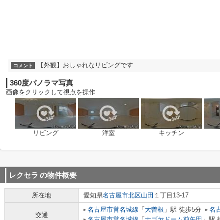
【外観】おしゃれなリビングです
コメント
360度パノラマ写真
画像をクリックして視点を操作
リビング
洋室
キッチン
レクセラ
の物件概要
所在地
愛知県
名古屋市北区
山田
１丁目13-17
名古屋市営名城線
「
大曽根
」駅 徒歩5分
名
交通
名古屋市営名城線
「
ナゴヤドーム前矢田
」駅 