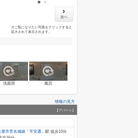
次へ
※ご覧になりたい写真をクリックすると
拡大されて表示されます。
洗面所
風呂
情報の見方
【アパート】
古屋市営名城線
「
平安通
」駅 徒歩10分
徒歩16分