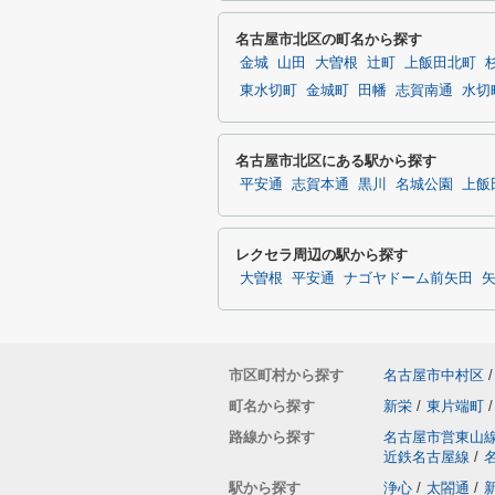
名古屋市北区の町名から探す
金城
山田
大曽根
辻町
上飯田北町
東水切町
金城町
田幡
志賀南通
水切
名古屋市北区にある駅から探す
平安通
志賀本通
黒川
名城公園
上飯
レクセラ周辺の駅から探す
大曽根
平安通
ナゴヤドーム前矢田
市区町村から探す
名古屋市中村区
/
町名から探す
新栄
/
東片端町
/
路線から探す
名古屋市営東山
近鉄名古屋線
/
駅から探す
浄心
/
太閤通
/