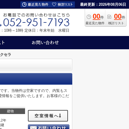
最終更新：2026年08月06日
00
00
件
件
最近見た物件
検討リスト
：10時～18時
定休日：年末年始 水曜日
クセラ
トです。当物件は空家ですので、内覧もス
貸情報をご提供いたします。お客様のこだ
建物
空室情報へ
12年
階建