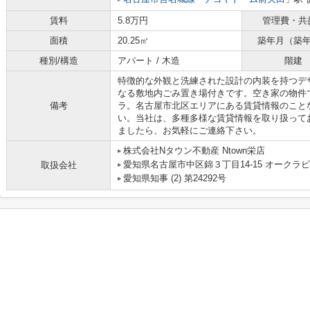
賃料
5.8万円
管理費・共
面積
20.25㎡
築年月（築
種別/構造
アパート / 木造
階建
特徴的な外観と洗練された設計の内装を持つデ
なる敷地内ごみ置き場付きです。空き家の物件
備考
ラ。名古屋市北区エリアにある賃貸情報のこと
い。当社は、多種多様な賃貸情報を取り扱って
ましたら、お気軽にご連絡下さい。
株式会社Nタウン不動産 Ntown栄店
愛知県名古屋市中区錦３丁目14-15 オークラビ
取扱会社
愛知県知事 (2) 第24292号