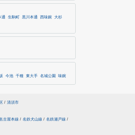
本通
生駒町
黒川本通
西味鋺
大杉
坂
今池
千種
東大手
名城公園
味鋺
区
/
清須市
名古屋本線
/
名鉄犬山線
/
名鉄瀬戸線
/