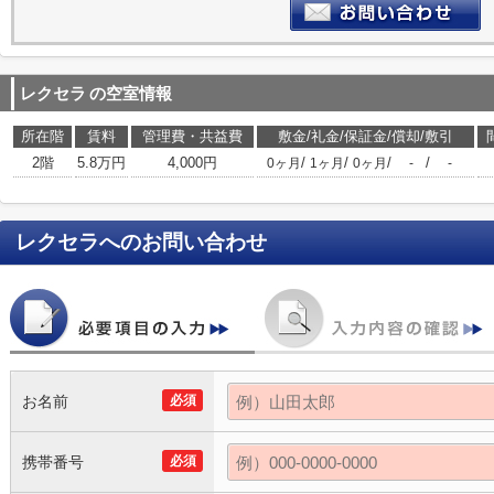
レクセラ
の空室情報
所在階
賃料
管理費・共益費
敷金/礼金/保証金/償却/敷引
2階
5.8万円
4,000円
/
/
/
/
0ヶ月
1ヶ月
0ヶ月
-
-
レクセラ
へのお問い合わせ
お名前
必須
携帯番号
必須