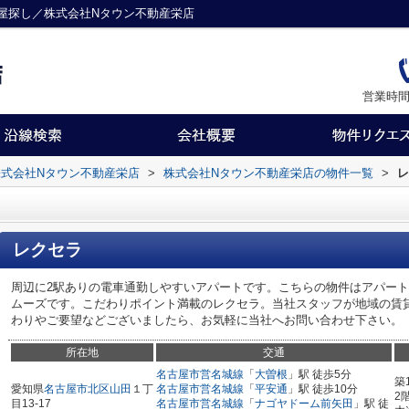
屋探し／株式会社Nタウン不動産栄店
営業時間
式会社Nタウン不動産栄店
>
株式会社Nタウン不動産栄店の物件一覧
>
レ
レクセラ
周辺に2駅ありの電車通勤しやすいアパートです。こちらの物件はアパー
ムーズです。こだわりポイント満載のレクセラ。当社スタッフが地域の賃
わりやご要望などございましたら、お気軽に当社へお問い合わせ下さい。
所在地
交通
名古屋市営名城線
「
大曽根
」駅 徒歩5分
築
愛知県
名古屋市北区
山田
１丁
名古屋市営名城線
「
平安通
」駅 徒歩10分
2
目13-17
名古屋市営名城線
「
ナゴヤドーム前矢田
」駅 徒