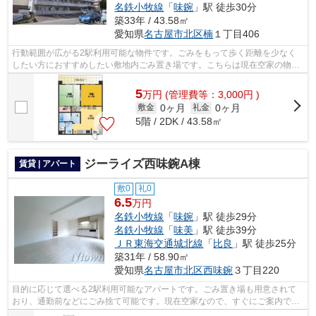
名鉄小牧線
「
味鋺
」駅 徒歩30分
築33年 / 43.58㎡
愛知県
名古屋市北区
楠
１丁目406
行動範囲が広がる2駅利用可能な物件です。ごみをもって歩く距離を少なく
したい方におすすめしたい敷地内ごみ置き場です。こちらは現在空家の物件
です。「グランドステータス林」のここ...
5
万
円
(管理費等：3,000円 )
0ヶ月
0ヶ月
敷金
礼金
5階 / 2DK / 43.58㎡
ジーライズ西味鋺A棟
賃貸 | アパート
敷0
礼0
6.5
万円
名鉄小牧線
「
味鋺
」駅 徒歩29分
名鉄小牧線
「
味美
」駅 徒歩39分
ＪＲ東海交通城北線
「
比良
」駅 徒歩25分
築31年 / 58.90㎡
愛知県
名古屋市北区
西味鋺
３丁目220
目的に応じて選べる2駅利用可能なアパートです。ごみ置き場も用意されて
おり、通勤前などにごみ捨て可能です。現在空家なので、すぐにご案内でき
ます。「ジーライズ西味鋺A棟」のここ...