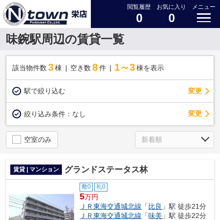
閲覧履歴
お気に入り
メニュー
0
0
味鋺駅周辺の賃貸一覧
3
8
1～3
該当物件数
棟
空き数
件
棟を表示
駅で絞り込む
変更
変更
絞り込み条件：
なし
空室のみ
グランドステータス林
賃貸 | マンション
敷0
礼0
5
万円
ＪＲ東海交通城北線
「
比良
」駅 徒歩21分
ＪＲ東海交通城北線
「
味美
」駅 徒歩22分