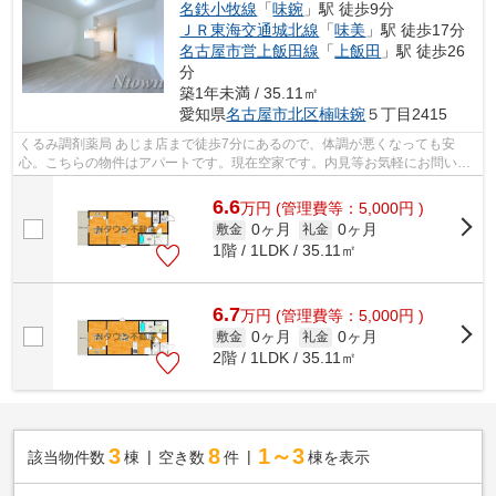
名鉄小牧線
「
味鋺
」駅 徒歩9分
ＪＲ東海交通城北線
「
味美
」駅 徒歩17分
名古屋市営上飯田線
「
上飯田
」駅 徒歩26
分
築1年未満 / 35.11㎡
愛知県
名古屋市北区
楠味鋺
５丁目2415
くるみ調剤薬局 あじま店まで徒歩7分にあるので、体調が悪くなっても安
心。こちらの物件はアパートです。現在空家です。内見等お気軽にお問い合
わせください。当社イチオシの物件の「...
6.6
万
円
(管理費等：5,000円 )
0ヶ月
0ヶ月
敷金
礼金
1階 / 1LDK / 35.11㎡
6.7
万
円
(管理費等：5,000円 )
0ヶ月
0ヶ月
敷金
礼金
2階 / 1LDK / 35.11㎡
3
8
1～3
該当物件数
棟
空き数
件
棟を表示