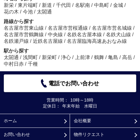
新栄
/
東片端町
/
新道
/
千代田
/
名駅南
/
中島町
/
金城
/
花の木
/
今池
/
太閤通
路線から探す
名古屋市営東山線
/
名古屋市営桜通線
/
名古屋市営名城線
/
名古屋市営鶴舞線
/
中央線
/
名鉄名古屋本線
/
名鉄犬山線
/
名鉄瀬戸線
/
近鉄名古屋線
/
名古屋臨海高速あおなみ線
駅から探す
太閤通
/
浅間町
/
新栄町
/
浄心
/
上前津
/
鶴舞
/
亀島
/
高岳
/
中村日赤
/
千種
電話でお問い合わせ
営業時間：
10時～18時
定休日：
年末年始 水曜日
ホーム
会社概要
お問い合わせ
物件リクエスト