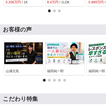
5.206
万
円
/ 1K
8.4
万
円
/ 1LDK
5.889
万
円
お客様の声
山浦元気
福田純一郎
福田純一郎
こだわり特集