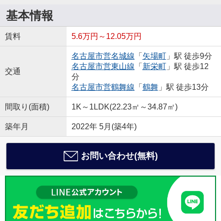
基本情報
賃料
5.6万円～12.05万円
名古屋市営名城線
「
矢場町
」駅 徒歩9分
名古屋市営東山線
「
新栄町
」駅 徒歩12
交通
分
名古屋市営鶴舞線
「
鶴舞
」駅 徒歩13分
間取り(面積)
1K～1LDK(22.23㎡～34.87㎡)
築年月
2022年 5月(築4年)
お問い合わせ(無料)