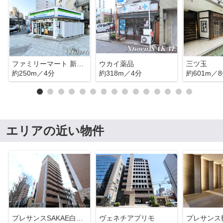
ファミリーマート 新栄一丁目店
ウカイ薬品
三ツ玉
約250m／4分
約318m／4分
約601m／
エリアの近い物件
プレサンスSAKAE白川公園Ⅱ
ヴェネチアプリモ