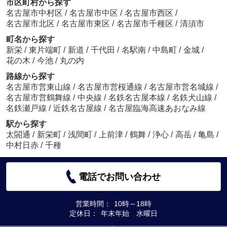
市区町村から探す
名古屋市中村区
/
名古屋市中区
/
名古屋市西区
/
名古屋市北区
/
名古屋市東区
/
名古屋市千種区
/
清須市
町名から探す
新栄
/
東片端町
/
新道
/
千代田
/
名駅南
/
中島町
/
金城
/
花の木
/
今池
/
丸の内
路線から探す
名古屋市営東山線
/
名古屋市営桜通線
/
名古屋市営名城線
/
名古屋市営鶴舞線
/
中央線
/
名鉄名古屋本線
/
名鉄犬山線
/
名鉄瀬戸線
/
近鉄名古屋線
/
名古屋臨海高速あおなみ線
駅から探す
太閤通
/
新栄町
/
浅間町
/
上前津
/
鶴舞
/
浄心
/
高岳
/
亀島
/
中村日赤
/
千種
電話でお問い合わせ
営業時間：
10時～18時
定休日：
年末年始 水曜日