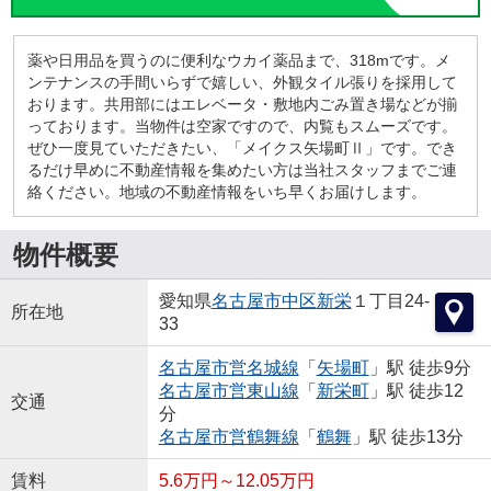
薬や日用品を買うのに便利なウカイ薬品まで、318mです。メ
ンテナンスの手間いらずで嬉しい、外観タイル張りを採用して
おります。共用部にはエレベータ・敷地内ごみ置き場などが揃
っております。当物件は空家ですので、内覧もスムーズです。
ぜひ一度見ていただきたい、「メイクス矢場町Ⅱ」です。でき
るだけ早めに不動産情報を集めたい方は当社スタッフまでご連
絡ください。地域の不動産情報をいち早くお届けします。
物件概要
愛知県
名古屋市中区
新栄
１丁目24-
所在地
33
名古屋市営名城線
「
矢場町
」駅 徒歩9分
名古屋市営東山線
「
新栄町
」駅 徒歩12
交通
分
名古屋市営鶴舞線
「
鶴舞
」駅 徒歩13分
賃料
5.6万円～12.05万円