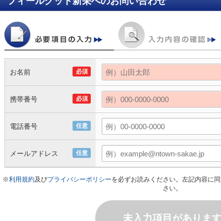
フィールグッド新栄
へのお問い合わせ
お名前
必須
携帯番号
必須
電話番号
任意
メールアドレス
任意
※
利用規約
及び
プライバシーポリシー
を必ずお読みください。左記内容に同
さい。
未入力項目がありま