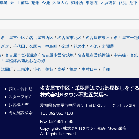
車道
栄
上前津
荒畑
今池
久屋大通
御器所
東別院
大須観音
伏見
池下
名古屋市中区
/
名古屋市西区
/
名古屋市北区
/
名古屋市東区
/
名古屋市千種
新道
/
千代田
/
名駅南
/
中島町
/
金城
/
花の木
/
今池
/
太閤通
線
/
名古屋市営桜通線
/
名古屋市営名城線
/
名古屋市営鶴舞線
/
中央線
/
名鉄
名古屋臨海高速あおなみ線
浅間町
/
上前津
/
浄心
/
鶴舞
/
高岳
/
亀島
/
中村日赤
/
千種
名古屋市中区・栄駅周辺でお部屋探しをす
お問い合わせ
株式会社Nタウン不動産栄店へ
スタッフ紹介
お客様の声
愛知県名古屋市中区錦３丁目14-15 オークラビル 1階
周辺施設検索
TEL:052-951-7193
FAX:052-951-7195
Copyright(c) 株式会社Nタウン不動産 Ntown栄店
All Rights Reserved.