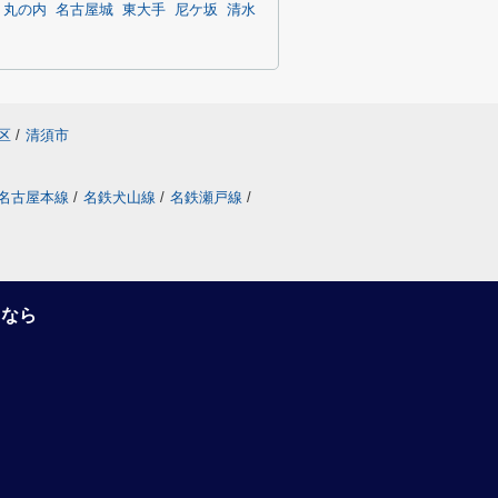
丸の内
名古屋城
東大手
尼ケ坂
清水
区
/
清須市
名古屋本線
/
名鉄犬山線
/
名鉄瀬戸線
/
るなら