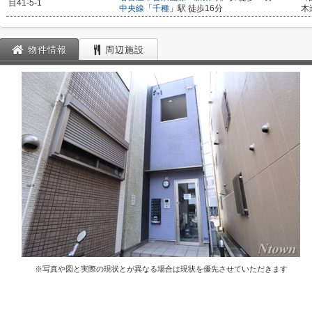
目41-5-1
中央線
「
千種
」駅 徒歩16分
木
物件情報
周辺施設
※写真や図と実際の現状とが異なる場合は現状を優先させていただきます