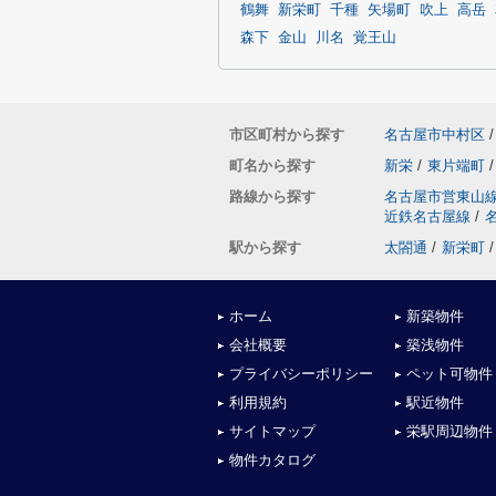
鶴舞
新栄町
千種
矢場町
吹上
高岳
森下
金山
川名
覚王山
市区町村から探す
名古屋市中村区
/
町名から探す
新栄
/
東片端町
/
路線から探す
名古屋市営東山
近鉄名古屋線
/
駅から探す
太閤通
/
新栄町
/
ホーム
新築物件
会社概要
築浅物件
プライバシーポリシー
ペット可物件
利用規約
駅近物件
サイトマップ
栄駅周辺物件
物件カタログ