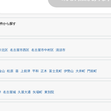
件から探す
市北区
名古屋市西区
名古屋市中村区
清須市
金山
松原
葵
上前津
平和
正木
富士見町
伊勢山
大井町
門前町
津
名古屋城
久屋大通
矢場町
東別院