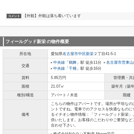
【外観】外観は落ち着いています
コメント
フィールグッド新栄
の物件概要
所在地
愛知県
名古屋市中区
新栄
２丁目41-5-1
中央線
「
鶴舞
」駅 徒歩11分
名古屋市営東山
交通
中央線
「
千種
」駅 徒歩16分
賃料
5.85万円
管理費・共
面積
21.07㎡
築年月（築
種別/構造
アパート / 木造
階建
こちらの物件はアパートです。場所が平坦なの
ントですね。電車でのアクセスを快適なものに
備考
るイチオシ物件情報：「フィールグッド新栄」
供いたします。お客様のこだわりやご要望など
合わせ下さい。
株式会社Nタウン不動産 Ntown栄店