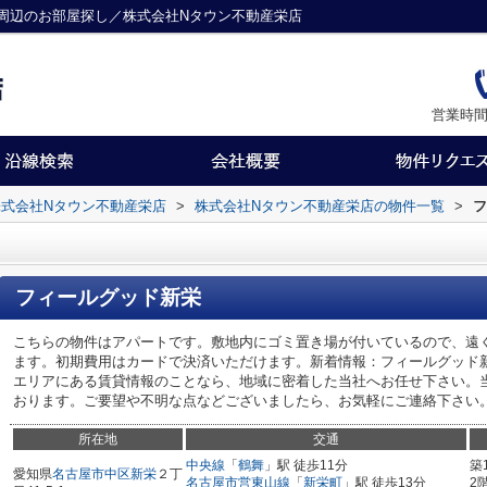
周辺のお部屋探し／株式会社Nタウン不動産栄店
営業時間
式会社Nタウン不動産栄店
>
株式会社Nタウン不動産栄店の物件一覧
>
フ
フィールグッド新栄
こちらの物件はアパートです。敷地内にゴミ置き場が付いているので、遠
ます。初期費用はカードで決済いただけます。新着情報：フィールグッド
エリアにある賃貸情報のことなら、地域に密着した当社へお任せ下さい。
おります。ご要望や不明な点などございましたら、お気軽にご連絡下さい
所在地
交通
中央線
「
鶴舞
」駅 徒歩11分
築
愛知県
名古屋市中区
新栄
２丁
名古屋市営東山線
「
新栄町
」駅 徒歩13分
2