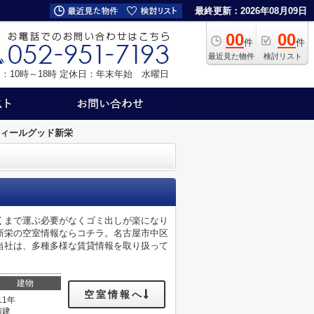
最終更新：2026年08月09日
00
00
件
件
最近見た物件
検討リスト
：10時～18時
定休日：年末年始 水曜日
ィールグッド新栄
くまで運ぶ必要がなくゴミ出しが楽になり
新栄の空室情報ならコチラ。名古屋市中区
当社は、多種多様な賃貸情報を取り扱って
。
建物
空室情報へ
11年
階建