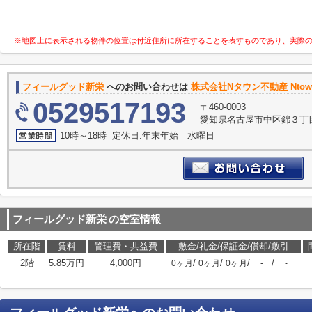
※地図上に表示される物件の位置は付近住所に所在することを表すものであり、実際
フィールグッド新栄
へのお問い合わせは
株式会社Nタウン不動産 Nto
0529517193
〒460-0003
愛知県名古屋市中区錦３丁目1
10時～18時 定休日:年末年始 水曜日
フィールグッド新栄
の空室情報
所在階
賃料
管理費・共益費
敷金/礼金/保証金/償却/敷引
2階
5.85万円
4,000円
/
/
/
/
0ヶ月
0ヶ月
0ヶ月
-
-