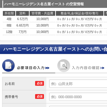
ハーモニーレジデンス名古屋イースト
の空室情報
所在階
賃料
管理費・共益費
敷金/礼金/保証金/償却/敷引
4階
6.5万円
10,000円
/
/
/
/
0ヶ月
1ヶ月
0ヶ月
0万円
0ヶ月
8階
6.65万円
10,000円
/
/
/
/
0ヶ月
0ヶ月
0ヶ月
0万円
0ヶ月
12階
7万円
10,000円
/
/
/
/
0ヶ月
1ヶ月
0ヶ月
0万円
0ヶ月
ハーモニーレジデンス名古屋イースト
へのお問い
お名前
必須
携帯番号
必須