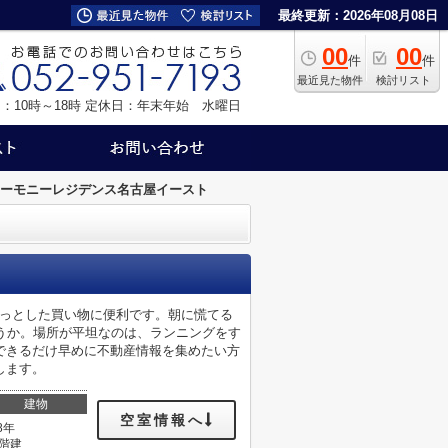
最終更新：2026年08月08日
00
00
件
件
最近見た物件
検討リスト
：10時～18時
定休日：年末年始 水曜日
ーモニーレジデンス名古屋イースト
ょっとした買い物に便利です。朝に慌てる
うか。場所が平坦なのは、ランニングをす
できるだけ早めに不動産情報を集めたい方
します。
建物
空室情報へ
8年
3階建