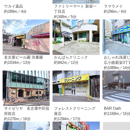
ウカイ薬品
ファミリーマート 新栄一
ラマラメイ
約289m／4分
丁目店
約296m／4分
約348m／5分
名古屋ビール園 浩養園
かんばらクリニック
おしゃれ洗濯
約1034m／13分
約942m／12分
広小路新栄3丁
約1089m／14
サイゼリヤ 名古屋中区役
フォレストクリーニング
BAR Oath
所前店
葵店
約1168m／15
約1276m／16分
約1294m／17分