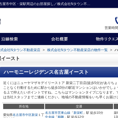
ハーモニーレジデンス名古屋イースト／名古屋市中区・栄駅周辺のお部屋探し／株式会社Nタウン不動産栄店
営業時間
式会社Nタウン不動産栄店
>
株式会社Nタウン不動産栄店の物件一覧
>
ハ
屋イースト
ハーモニーレジデンス名古屋イースト
近くにはニューヤマザキデイリーストア 新栄二丁目店(徒歩5分)がありち
ことなく行動するために駅から徒歩10分の駅近マンションはいかがでしょ
る上で抑えたいポイントですね。こちらはマンションタイプになります。
は当社スタッフまでご連絡ください。地域の不動産情報をいち早くお届け
所在地
交通
名古屋市営東山線
「
新栄町
」駅 徒歩10分
築
愛知県
名古屋市中区
新栄
１丁
中央線
「
鶴舞
」駅 徒歩12分
1