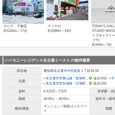
ロピア 千種店
ディヤロ
TODAYS GAL
約1316m／17分
約1080m／14分
STUDIO NAG
イズギャラリ
ゴヤ)
約164m／3分
ハーモニーレジデンス名古屋イースト
の物件概要
所在地
愛知県
名古屋市中区
新栄
１丁目34-18
名古屋市営東山線
「
新栄町
」駅 徒歩10分
中
交通
名古屋市営名城線
「
矢場町
」駅 徒歩13分
賃料
6.5万円～7万円
管理費・共
面積
29.83㎡～30.60㎡
築年月（築
マンション / 鉄筋コンクリー
種別/構造
階建
ト