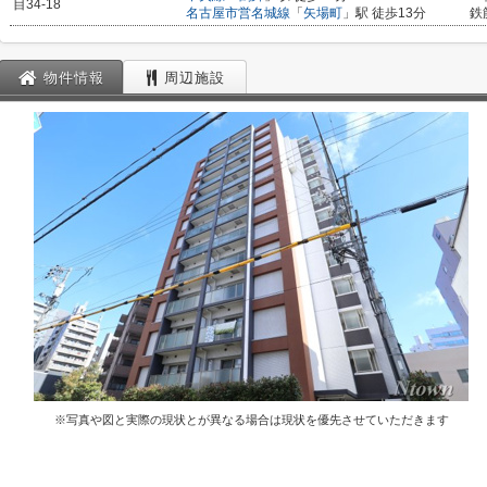
目34-18
名古屋市営名城線
「
矢場町
」駅 徒歩13分
鉄
物件情報
周辺施設
※写真や図と実際の現状とが異なる場合は現状を優先させていただきます