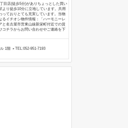
丁目店(徒歩5分)がありちょっとした買い
駅より徒歩10分に立地しています。共用
わっておりとても充実しています。当物
なるイチオシ物件情報：「ハーモニーレ
アと名古屋市営東山線新栄町付近での賃
ひコチラからお問い合わせやご連絡を下
ル 1階
TEL:052-951-7193