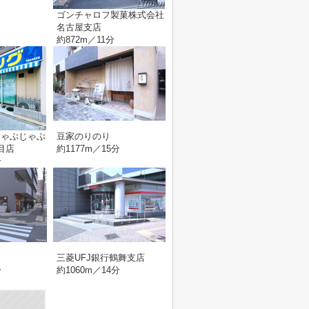
ゴンチャロフ製菓株式会社
名古屋支店
約872m／11分
じゃぶじゃぶ
豆家のりのり
目店
約1177m／15分
分
三菱UFJ銀行鶴舞支店
分
約1060m／14分