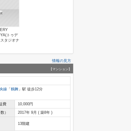
LERY
OYA(トゥデ
ースタジオナ
情報の見方
【マンション】
央線
「
鶴舞
」駅 徒歩12分
益費
10,000円
年数）
2017年 9月 ( 築8年 )
13階建