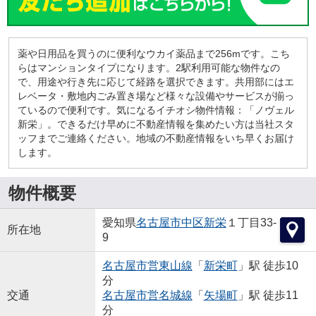
薬や日用品を買うのに便利なウカイ薬品まで256mです。こち
らはマンションタイプになります。2駅利用可能な物件なの
で、用途や行き先に応じて経路を選択できます。共用部にはエ
レベータ・敷地内ごみ置き場など様々な設備やサービスが揃っ
ているので便利です。気になるイチオシ物件情報：「ノヴェル
新栄」。できるだけ早めに不動産情報を集めたい方は当社スタ
ッフまでご連絡ください。地域の不動産情報をいち早くお届け
します。
物件概要
愛知県
名古屋市中区
新栄
１丁目33-
所在地
9
名古屋市営東山線
「
新栄町
」駅 徒歩10
分
交通
名古屋市営名城線
「
矢場町
」駅 徒歩11
分