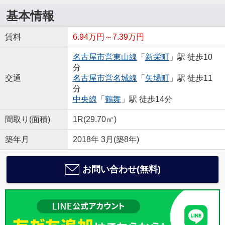
基本情報
賃料
6.94万円～7.39万円
名古屋市営東山線
「
新栄町
」駅 徒歩10
分
交通
名古屋市営名城線
「
矢場町
」駅 徒歩11
分
中央線
「
鶴舞
」駅 徒歩14分
間取り(面積)
1R(29.70㎡)
築年月
2018年 3月(築8年)
お問い合わせ(無料)