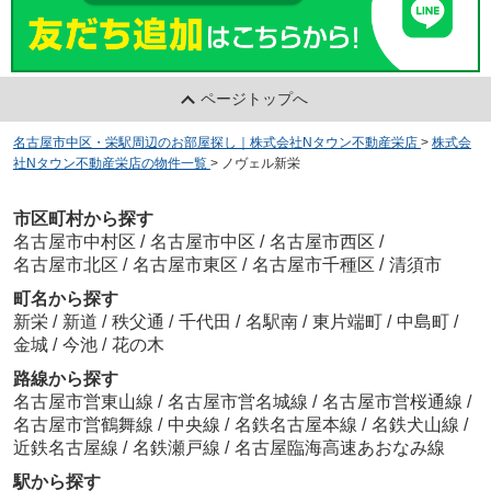
ページトップへ
名古屋市中区・栄駅周辺のお部屋探し｜株式会社Nタウン不動産栄店
>
株式会
社Nタウン不動産栄店の物件一覧
>
ノヴェル新栄
市区町村から探す
名古屋市中村区
/
名古屋市中区
/
名古屋市西区
/
名古屋市北区
/
名古屋市東区
/
名古屋市千種区
/
清須市
町名から探す
新栄
/
新道
/
秩父通
/
千代田
/
名駅南
/
東片端町
/
中島町
/
金城
/
今池
/
花の木
路線から探す
名古屋市営東山線
/
名古屋市営名城線
/
名古屋市営桜通線
/
名古屋市営鶴舞線
/
中央線
/
名鉄名古屋本線
/
名鉄犬山線
/
近鉄名古屋線
/
名鉄瀬戸線
/
名古屋臨海高速あおなみ線
駅から探す