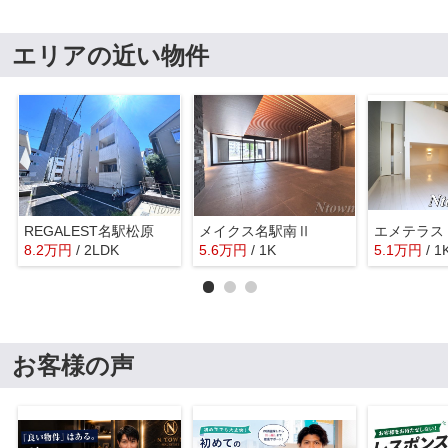
エリアの近い物件
REGALEST名駅松原
メイクス名駅南Ⅱ
エメテラス
8.2
万
円
/ 2LDK
5.6
万
円
/ 1K
5.1
万
円
/ 1
お客様の声