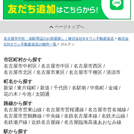
ページトップへ
名古屋市中区・栄駅周辺のお部屋探し｜株式会社Nタウン不動産栄店
>
株式会
社Nタウン不動産栄店の物件一覧
>
ガルテン
市区町村から探す
名古屋市中村区
/
名古屋市中区
/
名古屋市西区
/
名古屋市北区
/
名古屋市東区
/
名古屋市千種区
/
清須市
町名から探す
新栄
/
東片端町
/
新道
/
千代田
/
名駅南
/
中島町
/
金城
/
花の木
/
今池
/
太閤通
路線から探す
名古屋市営東山線
/
名古屋市営桜通線
/
名古屋市営名城線
/
名古屋市営鶴舞線
/
中央線
/
名鉄名古屋本線
/
名鉄犬山線
/
名鉄瀬戸線
/
近鉄名古屋線
/
名古屋臨海高速あおなみ線
駅から探す