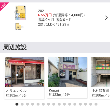
202
6.55万円
(管理費等：4,000円)
0ヶ月
0ヶ月
敷金
礼金
2階
31.29㎡
1LDK
周辺施設
Kenari
オリエンタル
約123m／2分
約182m／3分
約188m／