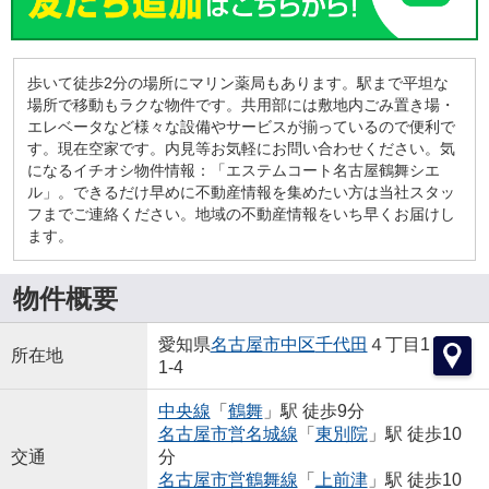
歩いて徒歩2分の場所にマリン薬局もあります。駅まで平坦な
場所で移動もラクな物件です。共用部には敷地内ごみ置き場・
エレベータなど様々な設備やサービスが揃っているので便利で
す。現在空家です。内見等お気軽にお問い合わせください。気
になるイチオシ物件情報：「エステムコート名古屋鶴舞シエ
ル」。できるだけ早めに不動産情報を集めたい方は当社スタッ
フまでご連絡ください。地域の不動産情報をいち早くお届けし
ます。
物件概要
愛知県
名古屋市中区
千代田
４丁目1
所在地
1-4
中央線
「
鶴舞
」駅 徒歩9分
名古屋市営名城線
「
東別院
」駅 徒歩10
交通
分
名古屋市営鶴舞線
「
上前津
」駅 徒歩10