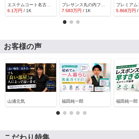
エステムコート名古屋新栄Ⅲグローリィ
プレサンス丸の内フォート
6.1
万
円
/ 1K
7.583
万
円
/ 1K
5.868
万
円
お客様の声
山浦元気
福田純一郎
福田純一郎
こだわり特集