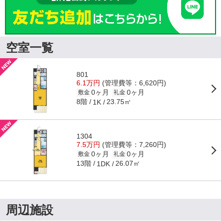
空室一覧
801
6.1万円
(管理費等：6,620円)
0ヶ月
0ヶ月
敷金
礼金
8階
23.75㎡
1K
1304
7.5万円
(管理費等：7,260円)
0ヶ月
0ヶ月
敷金
礼金
13階
26.07㎡
1DK
周辺施設