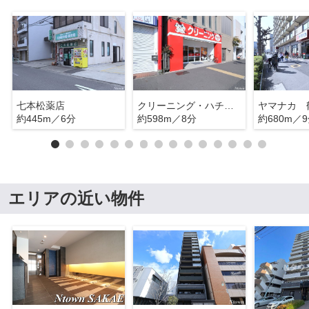
七本松薬店
クリーニング・ハチショップ 千代田店
ヤマナカ 
約445m／6分
約598m／8分
約680m／
エリアの近い物件