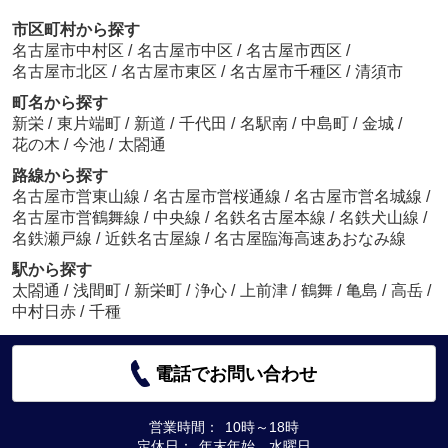
市区町村から探す
名古屋市中村区
/
名古屋市中区
/
名古屋市西区
/
名古屋市北区
/
名古屋市東区
/
名古屋市千種区
/
清須市
町名から探す
新栄
/
東片端町
/
新道
/
千代田
/
名駅南
/
中島町
/
金城
/
花の木
/
今池
/
太閤通
路線から探す
名古屋市営東山線
/
名古屋市営桜通線
/
名古屋市営名城線
/
名古屋市営鶴舞線
/
中央線
/
名鉄名古屋本線
/
名鉄犬山線
/
名鉄瀬戸線
/
近鉄名古屋線
/
名古屋臨海高速あおなみ線
駅から探す
太閤通
/
浅間町
/
新栄町
/
浄心
/
上前津
/
鶴舞
/
亀島
/
高岳
/
中村日赤
/
千種
電話でお問い合わせ
営業時間：
10時～18時
定休日：
年末年始 水曜日