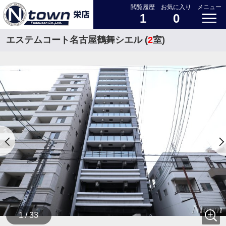
閲覧履歴
お気に入り
メニュー
1
0
エステムコート名古屋鶴舞シエル (
2
室)
1 / 33