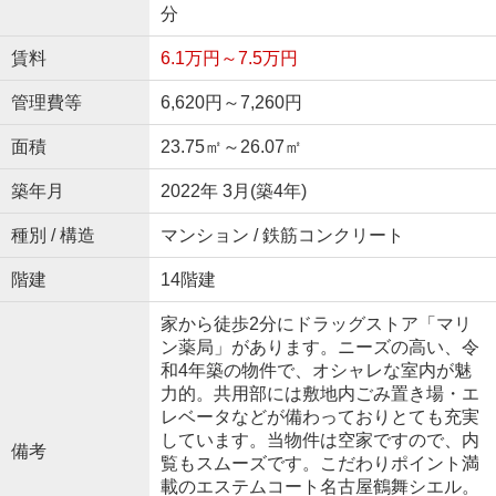
分
賃料
6.1万円～7.5万円
管理費等
6,620円～7,260円
面積
23.75㎡～26.07㎡
築年月
2022年 3月(築4年)
種別 / 構造
マンション / 鉄筋コンクリート
階建
14階建
家から徒歩2分にドラッグストア「マリ
ン薬局」があります。ニーズの高い、令
和4年築の物件で、オシャレな室内が魅
力的。共用部には敷地内ごみ置き場・エ
レベータなどが備わっておりとても充実
しています。当物件は空家ですので、内
備考
覧もスムーズです。こだわりポイント満
載のエステムコート名古屋鶴舞シエル。