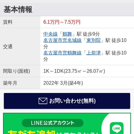
基本情報
賃料
6.1万円～7.5万円
中央線
「
鶴舞
」駅 徒歩9分
名古屋市営名城線
「
東別院
」駅 徒歩10
交通
分
名古屋市営鶴舞線
「
上前津
」駅 徒歩10
分
間取り(面積)
1K～1DK(23.75㎡～26.07㎡)
築年月
2022年 3月(築4年)
お問い合わせ(無料)