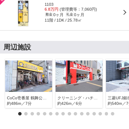
1103
6.8万円
(管理費等：7,060円)
0ヶ月
0ヶ月
敷金
礼金
11階
25.78㎡
1DK
周辺施設
CoCo壱番屋 鶴舞公園店
クリーニング・ハチショップ 千代田店
三菱UFJ
約486m／7分
約426m／6分
約540m／