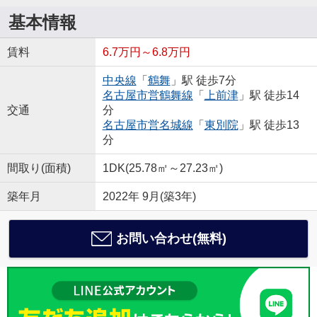
基本情報
賃料
6.7万円～6.8万円
中央線
「
鶴舞
」駅 徒歩7分
名古屋市営鶴舞線
「
上前津
」駅 徒歩14
交通
分
名古屋市営名城線
「
東別院
」駅 徒歩13
分
間取り(面積)
1DK(25.78㎡～27.23㎡)
築年月
2022年 9月(築3年)
お問い合わせ(無料)