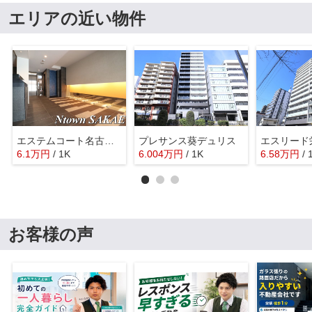
エリアの近い物件
エステムコート名古屋新栄Ⅲグローリィ
プレサンス葵デュリス
6.1
万
円
/ 1K
6.004
万
円
/ 1K
6.58
万
円
/ 
お客様の声