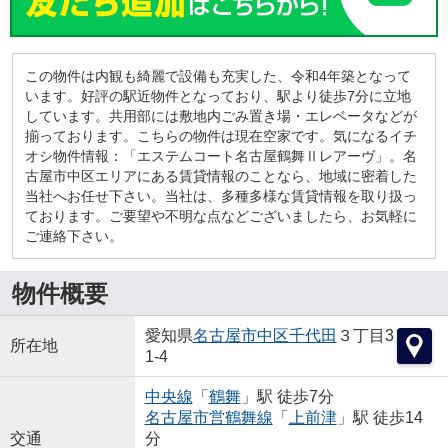
この物件は内観も綺麗で設備も充実した、令和4年築となって
います。好評の駅近物件となっており、駅より徒歩7分に立地
しています。共用部には敷地内ごみ置き場・エレベータなどが
揃っております。こちらの物件は現在空家です。気になるイチ
オシ物件情報：「エステムコート名古屋鶴舞Ⅱレアーヴ」。名
古屋市中区エリアにある賃貸情報のことなら、地域に密着した
当社へお任せ下さい。当社は、多種多様な賃貸情報を取り扱っ
ております。ご要望や不明な点などございましたら、お気軽に
ご連絡下さい。
物件概要
愛知県
名古屋市中区
千代田
３丁目3
所在地
1-4
中央線
「
鶴舞
」駅 徒歩7分
名古屋市営鶴舞線
「
上前津
」駅 徒歩14
交通
分