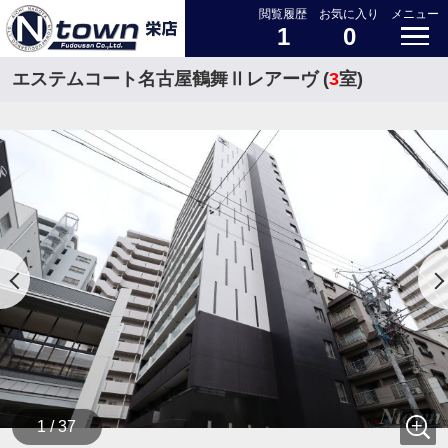
閲覧履歴
お気に入り
メニュー
1
0
エステムコート名古屋鶴舞Ⅱレアーヴ (
3
室)
1 / 37