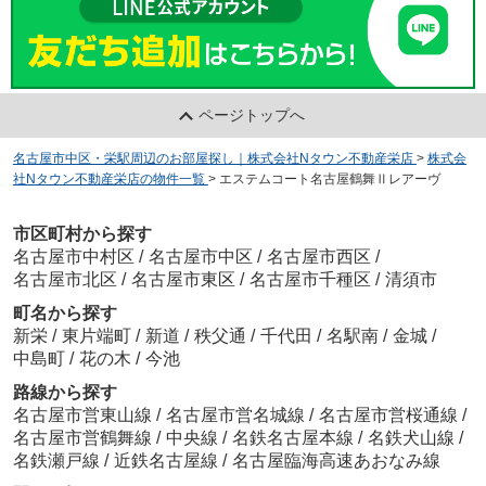
ページトップへ
名古屋市中区・栄駅周辺のお部屋探し｜株式会社Nタウン不動産栄店
>
株式会
社Nタウン不動産栄店の物件一覧
>
エステムコート名古屋鶴舞Ⅱレアーヴ
市区町村から探す
名古屋市中村区
/
名古屋市中区
/
名古屋市西区
/
名古屋市北区
/
名古屋市東区
/
名古屋市千種区
/
清須市
町名から探す
新栄
/
東片端町
/
新道
/
秩父通
/
千代田
/
名駅南
/
金城
/
中島町
/
花の木
/
今池
路線から探す
名古屋市営東山線
/
名古屋市営名城線
/
名古屋市営桜通線
/
名古屋市営鶴舞線
/
中央線
/
名鉄名古屋本線
/
名鉄犬山線
/
名鉄瀬戸線
/
近鉄名古屋線
/
名古屋臨海高速あおなみ線