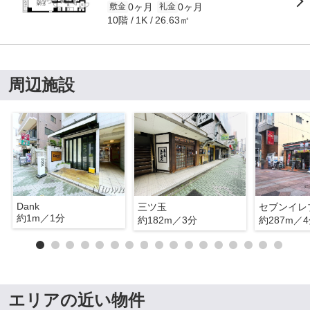
0ヶ月
0ヶ月
敷金
礼金
10階
26.63㎡
1K
周辺施設
Dank
三ツ玉
約1m／1分
約182m／3分
約287m／
エリアの近い物件