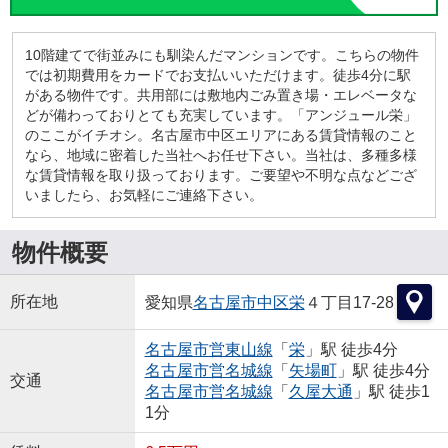
10階建てで街並みにも馴染んだマンションです。こちらの物件
では初期費用をカードでお支払いいただけます。徒歩4分に駅
がある物件です。共用部には敷地内ごみ置き場・エレベータな
どが備わっておりとても充実しています。「アンジュール栄」
のここがイチオシ。名古屋市中区エリアにある賃貸情報のこと
なら、地域に密着した当社へお任せ下さい。当社は、多種多様
な賃貸情報を取り扱っております。ご要望や不明な点などござ
いましたら、お気軽にご連絡下さい。
物件概要
所在地
愛知県
名古屋市中区
栄
４丁目17-28
名古屋市営東山線
「
栄
」駅 徒歩4分
名古屋市営名城線
「
矢場町
」駅 徒歩4分
交通
名古屋市営名城線
「
久屋大通
」駅 徒歩1
1分