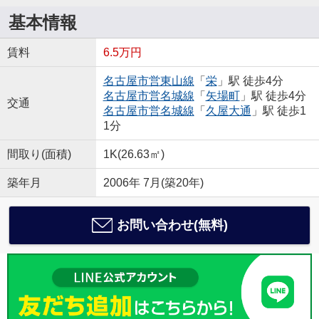
基本情報
賃料
6.5万円
名古屋市営東山線
「
栄
」駅 徒歩4分
名古屋市営名城線
「
矢場町
」駅 徒歩4分
交通
名古屋市営名城線
「
久屋大通
」駅 徒歩1
1分
間取り(面積)
1K(26.63㎡)
築年月
2006年 7月(築20年)
お問い合わせ(無料)