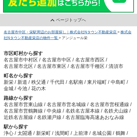
ページトップへ
名古屋市中区・栄駅周辺のお部屋探し｜株式会社Nタウン不動産栄店
>
株式会
社Nタウン不動産栄店の物件一覧
>
アンジュール栄
市区町村から探す
名古屋市中村区
/
名古屋市中区
/
名古屋市西区
/
名古屋市北区
/
名古屋市東区
/
名古屋市千種区
/
清須市
町名から探す
新栄
/
新道
/
秩父通
/
千代田
/
名駅南
/
東片端町
/
中島町
/
金城
/
今池
/
花の木
路線から探す
名古屋市営東山線
/
名古屋市営名城線
/
名古屋市営桜通線
/
名古屋市営鶴舞線
/
中央線
/
名鉄名古屋本線
/
名鉄犬山線
/
近鉄名古屋線
/
名鉄瀬戸線
/
名古屋臨海高速あおなみ線
駅から探す
浄心
/
太閤通
/
新栄町
/
浅間町
/
上前津
/
名城公園
/
鶴舞
/