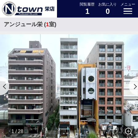
閲覧履歴
お気に入り
メニュー
1
0
アンジュール栄 (
1
室)
1 / 28