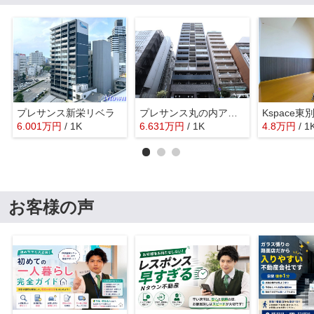
プレサンス新栄リベラ
プレサンス丸の内アデル
Kspace東
6.001
万
円
/ 1K
6.631
万
円
/ 1K
4.8
万
円
/ 1
お客様の声