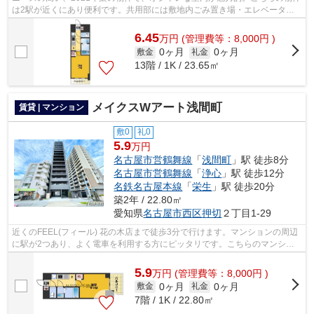
は2駅が近くにあり便利です。共用部には敷地内ごみ置き場・エレベータな
どが揃っております。現在空家の物件で...
6.45
万
円
(管理費等：8,000円 )
0ヶ月
0ヶ月
敷金
礼金
13階 / 1K / 23.65㎡
メイクスWアート浅間町
賃貸 | マンション
敷0
礼0
5.9
万円
名古屋市営鶴舞線
「
浅間町
」駅 徒歩8分
名古屋市営鶴舞線
「
浄心
」駅 徒歩12分
名鉄名古屋本線
「
栄生
」駅 徒歩20分
築2年 / 22.80㎡
愛知県
名古屋市西区
押切
２丁目1-29
近くのFEEL(フィール) 花の木店まで徒歩3分で行けます。マンションの周辺
に駅が2つあり、よく電車を利用する方にピッタリです。こちらのマンショ
ンでは初期費用をカードでお支払いいた...
5.9
万
円
(管理費等：8,000円 )
0ヶ月
0ヶ月
敷金
礼金
7階 / 1K / 22.80㎡