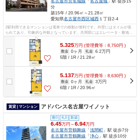
名古屋市営名城線
「
名古屋城
」駅 徒歩15
分
築15年 / 20.96㎡～21.28㎡
愛知県
名古屋市西区
城西
１丁目2-4
2駅利用できるマンションは電車での移動が便利です。外壁にはタイルが張
られてあり、印象的な外観となっています。共用部にはエレベータ・敷地内
ごみ置き場などが揃っており、とても充...
5.325
万
円
(管理費等：8,750円 )
0ヶ月
6.2万円
敷金
礼金
5階 / 1R / 21.28㎡
5.137
万
円
(管理費等：8,630円 )
0ヶ月
3万円
敷金
礼金
6階 / 1R / 20.96㎡
アドバンス名古屋ワイノット
賃貸 | マンション
敷0
礼0
新築
6.45
6.94
万円～
万円
名古屋市営鶴舞線
「
浅間町
」駅 徒歩7分
名古屋市営鶴舞線
「
浄心
」駅 徒歩10分