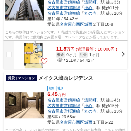
名古屋市営鶴舞線
「
浅間町
」駅 徒歩3分
名古屋市営鶴舞線
「
浄心
」駅 徒歩11分
名古屋市営鶴舞線
「
丸の内
」駅 徒歩18分
築11年 / 54.42㎡
愛知県
名古屋市西区
城西
２丁目10-8
こちらの物件はマンションです。10階建てで街並みにも馴染んだマンション
です。共用部には敷地内ごみ置き場・エレベータなどが揃っております。現
在空家です。内見等お気軽にお問い合...
11.8
万
円
(管理費等：10,000円 )
0ヶ月
1ヶ月
敷金
礼金
7階 / 2LDK / 54.42㎡
メイクス城西レジデンス
賃貸 | マンション
敷0
礼0
6.45
万円
名古屋市営鶴舞線
「
浅間町
」駅 徒歩4分
名古屋市営鶴舞線
「
浄心
」駅 徒歩15分
名古屋市営桜通線
「
丸の内
」駅 徒歩13分
築5年 / 23.65㎡
愛知県
名古屋市西区
城西
１丁目5-22
ニーズの高い、2021年築の物件で、オシャレな室内が魅力的。こちらの物件