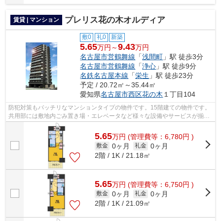
プレリス花の木オルディア
賃貸 | マンション
敷0
礼0
新築
5.65
9.43
万円～
万円
名古屋市営鶴舞線
「
浅間町
」駅 徒歩3分
名古屋市営鶴舞線
「
浄心
」駅 徒歩9分
名鉄名古屋本線
「
栄生
」駅 徒歩23分
予定 / 20.72㎡～35.44㎡
愛知県
名古屋市西区
花の木
１丁目104
防犯対策もバッチリなマンションタイプの物件です。15階建ての物件です。
共用部には敷地内ごみ置き場・エレベータなど様々な設備やサービスが揃っ
ているので便利です。竣工前の物件で...
5.65
万
円
(管理費等：6,780円 )
0ヶ月
0ヶ月
敷金
礼金
2階 / 1K / 21.18㎡
5.65
万
円
(管理費等：6,750円 )
0ヶ月
0ヶ月
敷金
礼金
2階 / 1K / 21.09㎡