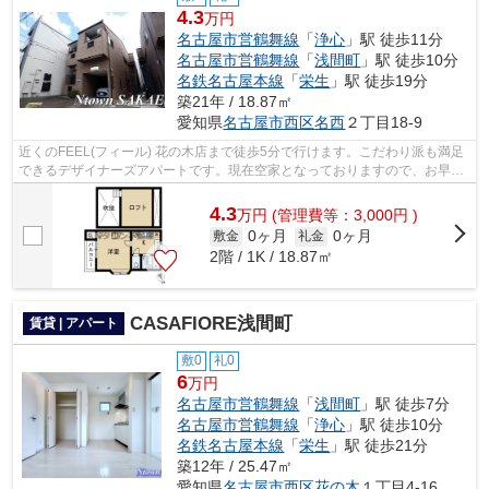
4.3
万円
名古屋市営鶴舞線
「
浄心
」駅 徒歩11分
名古屋市営鶴舞線
「
浅間町
」駅 徒歩10分
名鉄名古屋本線
「
栄生
」駅 徒歩19分
築21年 / 18.87㎡
愛知県
名古屋市西区
名西
２丁目18-9
近くのFEEL(フィール) 花の木店まで徒歩5分で行けます。こだわり派も満足
できるデザイナーズアパートです。現在空家となっておりますので、お早め
のご入居が可能となっております。こ...
4.3
万
円
(管理費等：3,000円 )
0ヶ月
0ヶ月
敷金
礼金
2階 / 1K / 18.87㎡
CASAFIORE浅間町
賃貸 | アパート
敷0
礼0
6
万円
名古屋市営鶴舞線
「
浅間町
」駅 徒歩7分
名古屋市営鶴舞線
「
浄心
」駅 徒歩10分
名鉄名古屋本線
「
栄生
」駅 徒歩21分
築12年 / 25.47㎡
愛知県
名古屋市西区
花の木
１丁目4-16