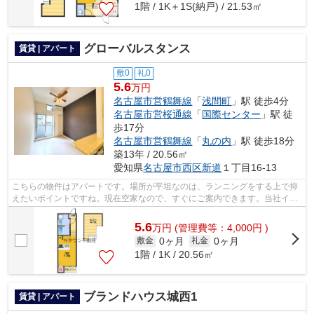
1階 / 1K＋1S(納戸) / 21.53㎡
グローバルスタンス
賃貸 | アパート
敷0
礼0
5.6
万円
名古屋市営鶴舞線
「
浅間町
」駅 徒歩4分
名古屋市営桜通線
「
国際センター
」駅 徒
歩17分
名古屋市営鶴舞線
「
丸の内
」駅 徒歩18分
築13年 / 20.56㎡
愛知県
名古屋市西区
新道
１丁目16-13
こちらの物件はアパートです。場所が平坦なのは、ランニングをする上で抑
えたいポイントですね。現在空家なので、すぐにご案内できます。当社イチ
オシの物件の「グローバルスタンス」...
5.6
万
円
(管理費等：4,000円 )
0ヶ月
0ヶ月
敷金
礼金
1階 / 1K / 20.56㎡
ブランドハウス城西1
賃貸 | アパート