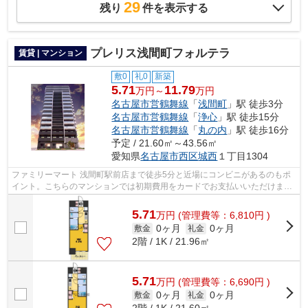
29
残り
件を表示する
プレリス浅間町フォルテラ
賃貸 | マンション
敷0
礼0
新築
5.71
11.79
万円～
万円
名古屋市営鶴舞線
「
浅間町
」駅 徒歩3分
名古屋市営鶴舞線
「
浄心
」駅 徒歩15分
名古屋市営鶴舞線
「
丸の内
」駅 徒歩16分
予定 / 21.60㎡～43.56㎡
愛知県
名古屋市西区
城西
１丁目1304
ファミリーマート 浅間町駅前店まで徒歩5分と近場にコンビニがあるのもポ
イント。こちらのマンションでは初期費用をカードでお支払いいただけま
す。共用部にはエレベータ・敷地内ごみ...
5.71
万
円
(管理費等：6,810円 )
0ヶ月
0ヶ月
敷金
礼金
2階 / 1K / 21.96㎡
5.71
万
円
(管理費等：6,690円 )
0ヶ月
0ヶ月
敷金
礼金