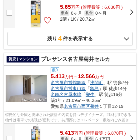
5.65
万
円
(管理費等：6,630円 )
0ヶ月
0ヶ月
敷金
礼金
2階 / 1K / 20.72㎡
4
残り
件を表示する
プレサンス名古屋菊井セルカ
賃貸 | マンション
敷0
5.413
12.566
万円～
万円
名古屋市営鶴舞線
「
浅間町
」駅 徒歩7分
名古屋市営東山線
「
亀島
」駅 徒歩14分
名鉄名古屋本線
「
栄生
」駅 徒歩16分
築1年 / 21.09㎡～46.25㎡
愛知県
名古屋市西区
菊井
１丁目12-19
特徴的な外観と洗練された設計の内装を持つデザイナーズ。2駅利用できる
物件は電車での移動が便利です。共用部にはエレベータ・敷地内ごみ置き場
などが備わっておりとても充実していま...
5.413
万
円
(管理費等：6,870円 )
0ヶ月
6.1万円
敷金
礼金