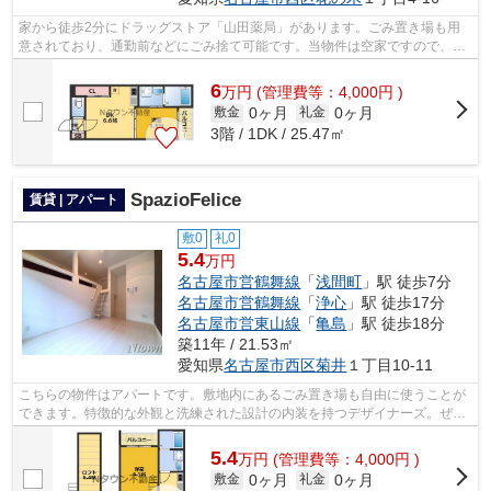
家から徒歩2分にドラッグストア「山田薬局」があります。ごみ置き場も用
意されており、通勤前などにごみ捨て可能です。当物件は空家ですので、内
覧もスムーズです。こだわりポイント満...
6
万
円
(管理費等：4,000円 )
0ヶ月
0ヶ月
敷金
礼金
3階 / 1DK / 25.47㎡
SpazioFelice
賃貸 | アパート
敷0
礼0
5.4
万円
名古屋市営鶴舞線
「
浅間町
」駅 徒歩7分
名古屋市営鶴舞線
「
浄心
」駅 徒歩17分
名古屋市営東山線
「
亀島
」駅 徒歩18分
築11年 / 21.53㎡
愛知県
名古屋市西区
菊井
１丁目10-11
こちらの物件はアパートです。敷地内にあるごみ置き場も自由に使うことが
できます。特徴的な外観と洗練された設計の内装を持つデザイナーズ。ぜひ
一度見ていただきたい、「SpazioFelic...
5.4
万
円
(管理費等：4,000円 )
0ヶ月
0ヶ月
敷金
礼金