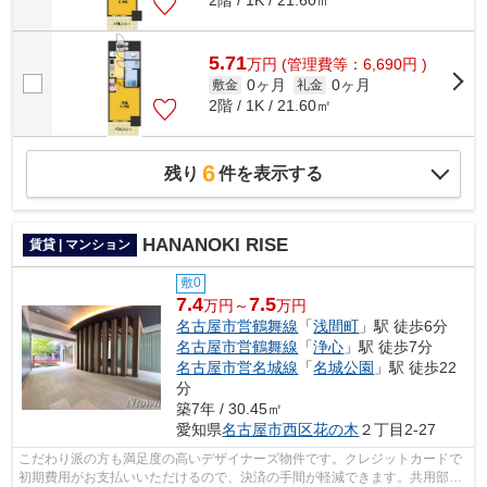
2階 / 1K / 21.60㎡
5.71
万
円
(管理費等：6,690円 )
0ヶ月
0ヶ月
敷金
礼金
2階 / 1K / 21.60㎡
6
残り
件を表示する
HANANOKI RISE
賃貸 | マンション
敷0
7.4
7.5
万円～
万円
名古屋市営鶴舞線
「
浅間町
」駅 徒歩6分
名古屋市営鶴舞線
「
浄心
」駅 徒歩7分
名古屋市営名城線
「
名城公園
」駅 徒歩22
分
築7年 / 30.45㎡
愛知県
名古屋市西区
花の木
２丁目2-27
こだわり派の方も満足度の高いデザイナーズ物件です。クレジットカードで
初期費用がお支払いいただけるので、決済の手間が軽減できます。共用部に