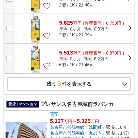
2階 / 1K / 21.46㎡
5.625
万
円
(管理費等：6,750円 )
0ヶ月
6.3万円
敷金
礼金
2階 / 1K / 21.09㎡
5.513
万
円
(管理費等：6,870円 )
0ヶ月
6.2万円
敷金
礼金
6階 / 1K / 21.46㎡
3
残り
件を表示する
プレサンス名古屋城前ラバンカ
賃貸 | マンション
敷0
5.137
5.325
万円～
万円
名古屋市営鶴舞線
「
浅間町
」駅 徒歩8分
名古屋市営鶴舞線
「
丸の内
」駅 徒歩14分