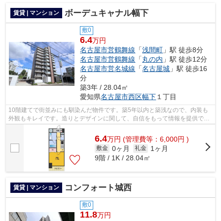
ボーデュキャナル幅下
賃貸 | マンション
敷0
6.4
万円
名古屋市営鶴舞線
「
浅間町
」駅 徒歩8分
名古屋市営鶴舞線
「
丸の内
」駅 徒歩12分
名古屋市営名城線
「
名古屋城
」駅 徒歩16
分
築3年 / 28.04㎡
愛知県
名古屋市西区
幅下
１丁目
10階建てで街並みにも馴染んだ物件です。築5年以内と築浅なので、内装も
外観もキレイです。造りとデザインに関して、自信をもって情報を提供でき
るマンションです。付近にある2つの駅...
6.4
万
円
(管理費等：6,000円 )
0ヶ月
1ヶ月
敷金
礼金
9階 / 1K / 28.04㎡
コンフォート城西
賃貸 | マンション
敷0
11.8
万円