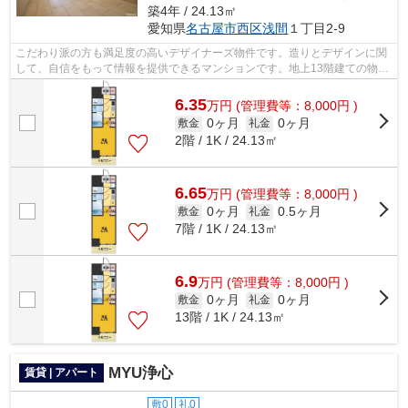
築4年 / 24.13㎡
愛知県
名古屋市西区
浅間
１丁目2-9
こだわり派の方も満足度の高いデザイナーズ物件です。造りとデザインに関
して、自信をもって情報を提供できるマンションです。地上13階建ての物件
をご紹介。周辺には、徒歩1分で利用で...
6.35
万
円
(管理費等：8,000円 )
0ヶ月
0ヶ月
敷金
礼金
2階 / 1K / 24.13㎡
6.65
万
円
(管理費等：8,000円 )
0ヶ月
0.5ヶ月
敷金
礼金
7階 / 1K / 24.13㎡
6.9
万
円
(管理費等：8,000円 )
0ヶ月
0ヶ月
敷金
礼金
13階 / 1K / 24.13㎡
MYU浄心
賃貸 | アパート
敷0
礼0