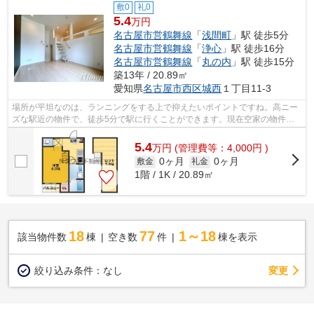
敷0
礼0
5.4
万円
名古屋市営鶴舞線
「
浅間町
」駅 徒歩5分
名古屋市営鶴舞線
「
浄心
」駅 徒歩16分
名古屋市営鶴舞線
「
丸の内
」駅 徒歩15分
築13年 / 20.89㎡
愛知県
名古屋市西区
城西
１丁目11-3
場所が平坦なのは、ランニングをする上で抑えたいポイントですね。高ニー
ズな駅近の物件で、徒歩5分で駅に行くことができます。現在空家の物件で
す。気になるイチオシ物件情報：「ブラ...
5.4
万
円
(管理費等：4,000円 )
0ヶ月
0ヶ月
敷金
礼金
1階 / 1K / 20.89㎡
18
77
1～18
該当物件数
棟
空き数
件
棟を表示
変更
絞り込み条件：
なし