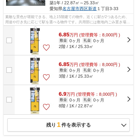
築1年 / 22.87㎡～25.33㎡
愛知県
名古屋市西区
新道
１丁目3-33
素敵な景色が堪能できる、地上15階建ての物件。近くに駅が2つあるため、
用途や行き先に応じて駅を選べる物件です。共用部には敷地内ごみ置き場・
エレベータなどが揃っており、とても充...
6.85
万
円
(管理費等：8,000円 )
0ヶ月
0ヶ月
敷金
礼金
2階 / 1K / 25.33㎡
6.85
万
円
(管理費等：8,000円 )
0ヶ月
0ヶ月
敷金
礼金
3階 / 1K / 25.33㎡
6.9
万
円
(管理費等：8,000円 )
0ヶ月
0ヶ月
敷金
礼金
8階 / 1K / 22.87㎡
1
残り
件を表示する