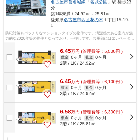
名古屋市営名城線
「
名城公園
」駅 徒歩23
分
築1年未満 / 24.92㎡～25.81㎡
愛知県
名古屋市西区
花の木
１丁目15-19-
1
防犯対策もバッチリなマンションタイプの物件です。清潔感のある室内が魅
力的な2026年築の物件となっており、一押しです。共用部にはエレベータ・
敷地内ごみ置き場などが揃っており、...
6.45
万
円
(管理費等：5,500円 )
0ヶ月
0ヶ月
敷金
礼金
2階 / 1K / 24.92㎡
6.45
万
円
(管理費等：6,100円 )
0ヶ月
0ヶ月
敷金
礼金
2階 / 1K / 24.92㎡
6.58
万
円
(管理費等：6,300円 )
0ヶ月
0ヶ月
敷金
礼金
2階 / 1K / 25.81㎡