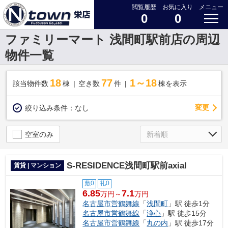
閲覧履歴
お気に入り
メニュー
0
0
ファミリーマート 浅間町駅前店の周辺
物件一覧
18
77
1～18
該当物件数
棟
空き数
件
棟を表示
変更
絞り込み条件：
なし
空室のみ
S-RESIDENCE浅間町駅前axial
賃貸 | マンション
敷0
礼0
6.85
7.1
万円～
万円
名古屋市営鶴舞線
「
浅間町
」駅 徒歩1分
名古屋市営鶴舞線
「
浄心
」駅 徒歩15分
名古屋市営鶴舞線
「
丸の内
」駅 徒歩17分