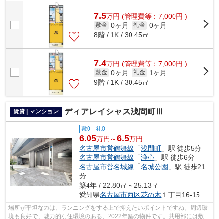
はエレベータ・敷地内ごみ置き場など...
7.5
万
円
(管理費等：7,000円 )
0ヶ月
0ヶ月
敷金
礼金
8階 / 1K / 30.45㎡
7.4
万
円
(管理費等：7,000円 )
0ヶ月
1ヶ月
敷金
礼金
9階 / 1K / 30.45㎡
ディアレイシャス浅間町Ⅲ
賃貸 | マンション
敷0
礼0
6.05
6.5
万円～
万円
名古屋市営鶴舞線
「
浅間町
」駅 徒歩5分
名古屋市営鶴舞線
「
浄心
」駅 徒歩6分
名古屋市営名城線
「
名城公園
」駅 徒歩21
分
築4年 / 22.80㎡～25.13㎡
愛知県
名古屋市西区
花の木
１丁目16-15
場所が平坦なのは、ランニングをする上で抑えたいポイントですね。周辺環
境も良好で、魅力的な住環境のある、2022年築の物件です。共用部には敷地