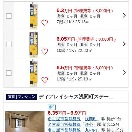
内ごみ置き場・エレベータなどが揃っ...
6.3
万
円
(管理費等：8,000円 )
0ヶ月
0ヶ月
敷金
礼金
7階 / 1K / 25.13㎡
6.05
万
円
(管理費等：8,000円 )
0ヶ月
0ヶ月
敷金
礼金
10階 / 1K / 22.80㎡
6.5
万
円
(管理費等：8,000円 )
0ヶ月
0ヶ月
敷金
礼金
13階 / 1K / 25.13㎡
ディアレイシャス浅間町ステーションフロント
賃貸 | マンション
敷0
6.35
6.9
万円～
万円
名古屋市営鶴舞線
「
浅間町
」駅 徒歩1分
名古屋市営鶴舞線
「
浄心
」駅 徒歩12分
名古屋市営鶴舞線
「
丸の内
」駅 徒歩19分