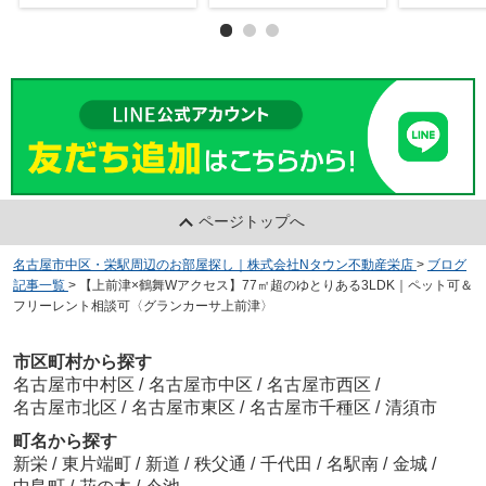
ページトップへ
名古屋市中区・栄駅周辺のお部屋探し｜株式会社Nタウン不動産栄店
>
ブログ
記事一覧
>
【上前津×鶴舞Wアクセス】77㎡超のゆとりある3LDK｜ペット可＆
フリーレント相談可〈グランカーサ上前津〉
市区町村から探す
名古屋市中村区
/
名古屋市中区
/
名古屋市西区
/
名古屋市北区
/
名古屋市東区
/
名古屋市千種区
/
清須市
町名から探す
新栄
/
東片端町
/
新道
/
秩父通
/
千代田
/
名駅南
/
金城
/