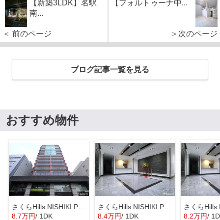
【新築3LDK】名駅
【フォルトゥーナ中...
南...
＜ 前のページ
＞次のページ
ブログ記事一覧を見る
おすすめ物件
さくらHills NISHIKI Platinum Residence
さくらHills NISHIKI Platinum Residence
8.7万円
/ 1DK
8.4万円
/ 1DK
8.2万円
/ 1