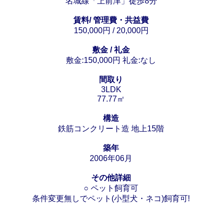
名城線「上前津」徒歩8分
賃料/ 管理費・共益費
150,000円 / 20,000円
敷金 / 礼金
敷金:150,000円 礼金:なし
間取り
3LDK
77.77㎡
構造
鉄筋コンクリート造 地上15階
築年
2006年06月
その他詳細
○ ペット飼育可
条件変更無しでペット(小型犬・ネコ)飼育可!