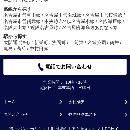
中島町
/
花の木
/
今池
路線から探す
名古屋市営東山線
/
名古屋市営名城線
/
名古屋市営桜通線
/
名古屋市営鶴舞線
/
中央線
/
名鉄名古屋本線
/
名鉄瀬戸線
/
名鉄犬山線
/
近鉄名古屋線
/
名古屋臨海高速あおなみ線
駅から探す
太閤通
/
浄心
/
新栄町
/
浅間町
/
上前津
/
名城公園
/
鶴舞
/
亀島
/
高岳
/
中村日赤
電話でお問い合わせ
営業時間：
10時～18時
定休日：
年末年始 水曜日
ホーム
会社概要
お問い合わせ
物件リクエスト
プライバシーポリシー
利用規約
アクセスマップ
PCサイト