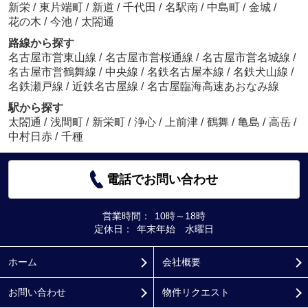
新栄
/
東片端町
/
新道
/
千代田
/
名駅南
/
中島町
/
金城
/
花の木
/
今池
/
太閤通
路線から探す
名古屋市営東山線
/
名古屋市営桜通線
/
名古屋市営名城線
/
名古屋市営鶴舞線
/
中央線
/
名鉄名古屋本線
/
名鉄犬山線
/
名鉄瀬戸線
/
近鉄名古屋線
/
名古屋臨海高速あおなみ線
駅から探す
太閤通
/
浅間町
/
新栄町
/
浄心
/
上前津
/
鶴舞
/
亀島
/
高岳
/
中村日赤
/
千種
電話でお問い合わせ
営業時間：
10時～18時
定休日：
年末年始 水曜日
ホーム
会社概要
お問い合わせ
物件リクエスト