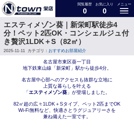
閲覧履歴
お気に入り
メニュー
0
0
エスティメゾン葵｜新栄町駅徒歩4
分！ペット2匹OK・コンシェルジュ付
き贅沢1LDK＋S（82㎡）
2025-11-11
カテゴリ：
おすすめお部屋紹介
名古屋市東区葵一丁目
地下鉄東山線「新栄町」駅から徒歩4分。
名古屋中心部へのアクセスも抜群な立地に
上質な暮らしを叶える
「
エスティメゾン葵
」が登場しました。
82㎡超の広々1LDK＋Sタイプ、ペット2匹までOK
Wi-Fi無料など、快適さとラグジュアリーさを
兼ね備えた一室です。