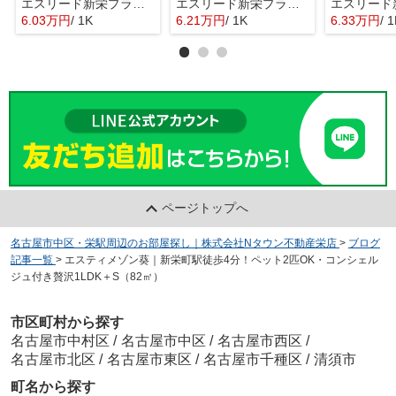
エスリード新栄プライム
エスリード新栄プライム
6.03万円
/ 1K
6.21万円
/ 1K
6.33万円
/ 
ページトップへ
名古屋市中区・栄駅周辺のお部屋探し｜株式会社Nタウン不動産栄店
>
ブログ
記事一覧
>
エスティメゾン葵｜新栄町駅徒歩4分！ペット2匹OK・コンシェル
ジュ付き贅沢1LDK＋S（82㎡）
市区町村から探す
名古屋市中村区
/
名古屋市中区
/
名古屋市西区
/
名古屋市北区
/
名古屋市東区
/
名古屋市千種区
/
清須市
町名から探す