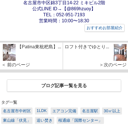
名古屋市中区錦3丁目14-22 ミキビル2階
公式LINE ID→【@869hzuoy】
TEL：052-951-7193
営業時間：10:00〜18:30
おすすめお部屋紹介
【Patina東枇杷島】...
ロフト付きでゆとり...
＜ 前のページ
＞次のページ
ブログ記事一覧を見る
タグ一覧
1LDK
名古屋市中村区
エアコン完備
名古屋駅
30㎡以上
東山線「伏見」
追い焚き
桜通線「国際センター」