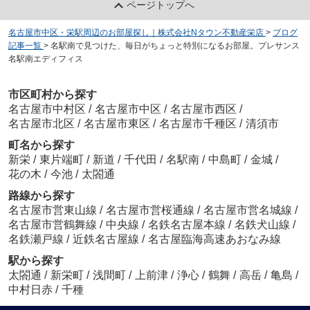
ページトップへ
名古屋市中区・栄駅周辺のお部屋探し｜株式会社Nタウン不動産栄店
>
ブログ
記事一覧
>
名駅南で見つけた、毎日がちょっと特別になるお部屋。プレサンス
名駅南エディフィス
市区町村から探す
名古屋市中村区
/
名古屋市中区
/
名古屋市西区
/
名古屋市北区
/
名古屋市東区
/
名古屋市千種区
/
清須市
町名から探す
新栄
/
東片端町
/
新道
/
千代田
/
名駅南
/
中島町
/
金城
/
花の木
/
今池
/
太閤通
路線から探す
名古屋市営東山線
/
名古屋市営桜通線
/
名古屋市営名城線
/
名古屋市営鶴舞線
/
中央線
/
名鉄名古屋本線
/
名鉄犬山線
/
名鉄瀬戸線
/
近鉄名古屋線
/
名古屋臨海高速あおなみ線
駅から探す
太閤通
/
新栄町
/
浅間町
/
上前津
/
浄心
/
鶴舞
/
高岳
/
亀島
/
中村日赤
/
千種