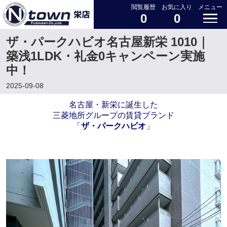
閲覧履歴
お気に入り
メニュー
0
0
ザ・パークハビオ名古屋新栄 1010｜
築浅1LDK・礼金0キャンペーン実施
中！
2025-09-08
名古屋・新栄に誕生した
三菱地所グループの賃貸ブランド
「
ザ・パークハビオ
」