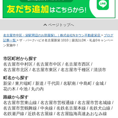
ページトップへ
名古屋市中区・栄駅周辺のお部屋探し｜株式会社Nタウン不動産栄店
>
ブログ
記事一覧
>
ザ・パークハビオ名古屋新栄 1010｜築浅1LDK・礼金0キャンペー
ン実施中！
市区町村から探す
名古屋市中村区
/
名古屋市中区
/
名古屋市西区
/
名古屋市北区
/
名古屋市東区
/
名古屋市千種区
/
清須市
町名から探す
新栄
/
東片端町
/
新道
/
千代田
/
名駅南
/
中島町
/
金城
/
花の木
/
今池
/
丸の内
路線から探す
名古屋市営東山線
/
名古屋市営桜通線
/
名古屋市営名城線
/
名古屋市営鶴舞線
/
中央線
/
名鉄名古屋本線
/
名鉄犬山線
/
名鉄瀬戸線
/
近鉄名古屋線
/
名古屋臨海高速あおなみ線