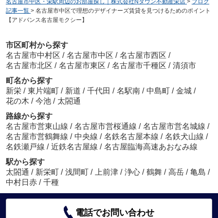
名古屋市中区・栄駅周辺のお部屋探し｜株式会社Nタウン不動産栄店
>
ブログ
記事一覧
>
名古屋市中区で理想のデザイナーズ賃貸を見つけるためのポイント
【アドバンス名古屋モクシー】
市区町村から探す
名古屋市中村区
/
名古屋市中区
/
名古屋市西区
/
名古屋市北区
/
名古屋市東区
/
名古屋市千種区
/
清須市
町名から探す
新栄
/
東片端町
/
新道
/
千代田
/
名駅南
/
中島町
/
金城
/
花の木
/
今池
/
太閤通
路線から探す
名古屋市営東山線
/
名古屋市営桜通線
/
名古屋市営名城線
/
名古屋市営鶴舞線
/
中央線
/
名鉄名古屋本線
/
名鉄犬山線
/
名鉄瀬戸線
/
近鉄名古屋線
/
名古屋臨海高速あおなみ線
駅から探す
太閤通
/
新栄町
/
浅間町
/
上前津
/
浄心
/
鶴舞
/
高岳
/
亀島
/
中村日赤
/
千種
電話でお問い合わせ