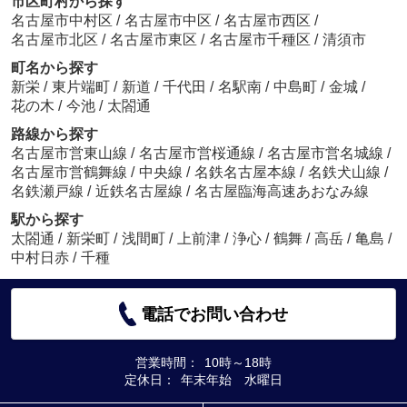
市区町村から探す
名古屋市中村区
/
名古屋市中区
/
名古屋市西区
/
名古屋市北区
/
名古屋市東区
/
名古屋市千種区
/
清須市
町名から探す
新栄
/
東片端町
/
新道
/
千代田
/
名駅南
/
中島町
/
金城
/
花の木
/
今池
/
太閤通
路線から探す
名古屋市営東山線
/
名古屋市営桜通線
/
名古屋市営名城線
/
名古屋市営鶴舞線
/
中央線
/
名鉄名古屋本線
/
名鉄犬山線
/
名鉄瀬戸線
/
近鉄名古屋線
/
名古屋臨海高速あおなみ線
駅から探す
太閤通
/
新栄町
/
浅間町
/
上前津
/
浄心
/
鶴舞
/
高岳
/
亀島
/
中村日赤
/
千種
電話でお問い合わせ
営業時間：
10時～18時
定休日：
年末年始 水曜日