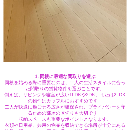
1.
同棲に最適な間取りを選ぶ
同棲を始める際に重要なのは、二人の生活スタイルに合っ
た間取りの賃貸物件を選ぶことです。
例えば、リビングや寝室が広い1LDKや2DK、または2LDK
の物件はカップルにおすすめです。
二人が快適に過ごせる広さが確保され、プライバシーを守
るための部屋の区切りも大切です。
収納スペースも重要なポイントとなります。
衣類や日用品、共用の物品を収納できる場所が十分にある