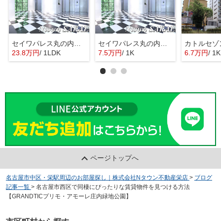
セイワパレス丸の内駅前
セイワパレス丸の内駅前
カトルセゾ
23.8万円
/ 1LDK
7.5万円
/ 1K
6.7万円
/ 1K
ページトップへ
名古屋市中区・栄駅周辺のお部屋探し｜株式会社Nタウン不動産栄店
>
ブログ
記事一覧
>
名古屋市西区で同棲にぴったりな賃貸物件を見つける方法
【GRANDTICプリモ・アモーレ庄内緑地公園】